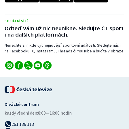
Stolní tenis
Triatlon
SOCIÁLNÍ SÍTĚ
Odteď vám už nic neunikne. Sledujte ČT sport
Veslování
i na dalších platformách.
Vodní slalom
Nenechte si nikde ujít nejnovější sportovní události. Sledujte nás i
na Facebooku, X, Instagramu, Threads či YouTube a buďte v obraze.
Volejbal
Ostatní
Divácké centrum
každý všední den:
8:00—16:00 hodin
261 136 113