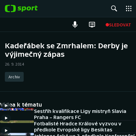
POPULÁRNÍ
SLEDOVAT
Fotbal
Kadeřábek se Zmrhalem: Derby je
výjimečný zápas
Hokej
26. 9. 2014
Tenis
Archiv
Atletika
Cyklistika
Videa k tématu
DALŠÍ SPORTY
Sestřih kvalifikace Ligy mistryň Slavia
Praha – Rangers FC
Fotbalisté Hradce Králové vyzvou v
Americký fotbal
NEPŘEHLÉDNĚTE
předkole Evropské ligy Besiktas