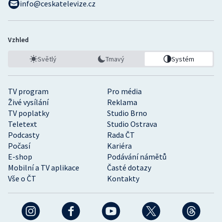
info@ceskatelevize.cz
Vzhled
Světlý
Tmavý
Systém
TV program
Pro média
Živé vysílání
Reklama
TV poplatky
Studio Brno
Teletext
Studio Ostrava
Podcasty
Rada ČT
Počasí
Kariéra
E-shop
Podávání námětů
Mobilní a TV aplikace
Časté dotazy
Vše o ČT
Kontakty