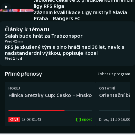
Jablonec čeká ve 3. předkole Konferenční
Baseball a softbal
Soutěže
ligy RFS Riga
Záznam kvalifikace Ligy mistryň Slavia
Basketbal
Historické návraty
Praha – Rangers FC
Články k tématu
Biatlon
Aplikace ČT sport
Salah bude hrát za Trabzonspor
Před 42 min
RFS je zkušený tým s plno hráči nad 30 let, navíc s
Boby a skeleton
AZ kvíz
nadstandardní výškou, popisuje Kozel
Před 2 hod
Box
Přímé přenosy
Zobrazit program
Curling
HOKEJ
OSTATNÍ
Dostihy
Hlinka Gretzky Cup: Česko – Finsko
Orientační běh
Florbal
23:03
-
01:43
Dnes
,
11:50
-
16:00
Futsal
ŽIVĚ
Golf