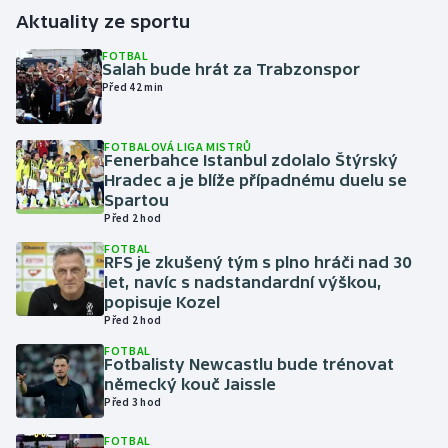
Aktuality ze sportu
Gymnastika
FOTBAL
Salah bude hrát za Trabzonspor
Před 42 min
Házená
Jezdectví
FOTBALOVÁ LIGA MISTRŮ
Fenerbahce Istanbul zdolalo Štýrský
Hradec a je blíže případnému duelu se
Judo
Spartou
Před 2 hod
Krasobruslení
FOTBAL
RFS je zkušený tým s plno hráči nad 30
let, navíc s nadstandardní výškou,
Lezení
popisuje Kozel
Před 2 hod
Lyže a snowboard
FOTBAL
Fotbalisty Newcastlu bude trénovat
Moderní pětiboj
německý kouč Jaissle
Před 3 hod
Motorsport
FOTBAL