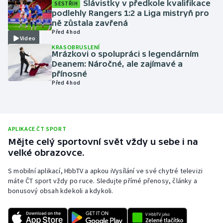
Slávistky v předkole kvalifikace
SESTŘIH
podlehly Rangers 1:2 a Liga mistryň pro
Olympijské hry
ně zůstala zavřená
Před 4 hod
Parasport
Video
KRASOBRUSLENÍ
Mrázkovi o spolupráci s legendárním
Plavání
Deanem: Náročné, ale zajímavé a
přínosné
Před 4 hod
Plážový volejbal
Ragby
APLIKACE ČT SPORT
Rychlobruslení
Mějte celý sportovní svět vždy u sebe i na
velké obrazovce.
Rychlostní kanoistika
S mobilní aplikací, HbbTV a apkou iVysílání ve své chytré televizi
máte ČT sport vždy po ruce. Sledujte přímé přenosy, články a
Short track
bonusový obsah kdekoli a kdykoli.
Sportovní střelba