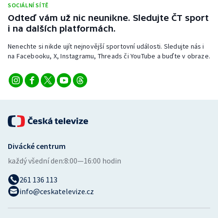
SOCIÁLNÍ SÍTĚ
Stolní tenis
Odteď vám už nic neunikne. Sledujte ČT sport
i na dalších platformách.
Triatlon
Nenechte si nikde ujít nejnovější sportovní události. Sledujte nás i
Veslování
na Facebooku, X, Instagramu, Threads či YouTube a buďte v obraze.
Vodní slalom
Volejbal
Ostatní
Divácké centrum
každý všední den:
8:00—16:00 hodin
261 136 113
info@ceskatelevize.cz