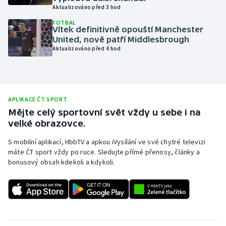
Aktualizováno před 3 hod
Olympijské hry
FOTBAL
Vítek definitivně opouští Manchester
Parasport
United, nově patří Middlesbrough
Aktualizováno před 4 hod
Plavání
Plážový volejbal
APLIKACE ČT SPORT
Ragby
Mějte celý sportovní svět vždy u sebe i na
velké obrazovce.
Rychlobruslení
S mobilní aplikací, HbbTV a apkou iVysílání ve své chytré televizi
máte ČT sport vždy po ruce. Sledujte přímé přenosy, články a
Rychlostní kanoistika
bonusový obsah kdekoli a kdykoli.
Short track
Sportovní střelba