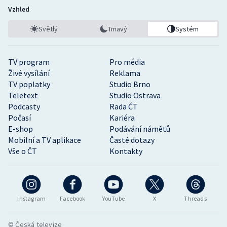
Vzhled
Světlý
Tmavý
Systém
TV program
Pro média
Živé vysílání
Reklama
TV poplatky
Studio Brno
Teletext
Studio Ostrava
Podcasty
Rada ČT
Počasí
Kariéra
E-shop
Podávání námětů
Mobilní a TV aplikace
Časté dotazy
Vše o ČT
Kontakty
Instagram
Facebook
YouTube
X
Threads
© Česká televize