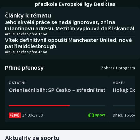
Baseball a softbal
Soutěže
předkole Evropské ligy Besiktas
Články k tématu
Basketbal
Historické návraty
Jeho skvělá práce se nedá ignorovat, zní na
Infantinovu adresu. Mezitím vyplouvá další skandál
Biatlon
Aplikace ČT sport
Aktualizováno před 3 hod
Vítek definitivně opouští Manchester United, nově
patří Middlesbrough
Boby a skeleton
AZ kvíz
Aktualizováno před 4 hod
Box
Přímé přenosy
Zobrazit program
Curling
OSTATNÍ
HOKEJ
Orientační běh: SP Česko – střední trať
Hokej: Exh
Dostihy
Florbal
14:00
-
17:50
Dnes
,
16:55
-
19
ŽIVĚ
Futsal
Aktuality ze sportu
Golf