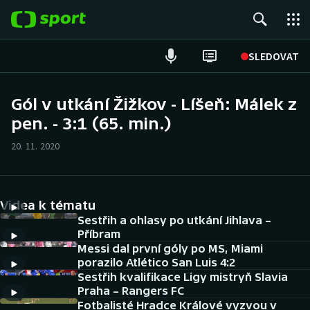
POPULÁRNÍ
SLEDOVAT
Fotbal
Gól v utkání Žižkov - Líšeň: Málek z
pen. - 3:1 (65. min.)
Hokej
20. 11. 2020
Tenis
Atletika
Videa k tématu
Cyklistika
Sestřih a ohlasy po utkání Jihlava –
Příbram
Messi dal první góly po MS, Miami
DALŠÍ SPORTY
porazilo Atlético San Luis 4:2
Sestřih kvalifikace Ligy mistryň Slavia
Americký fotbal
NEPŘEHLÉDNĚTE
Praha – Rangers FC
Fotbalisté Hradce Králové vyzvou v