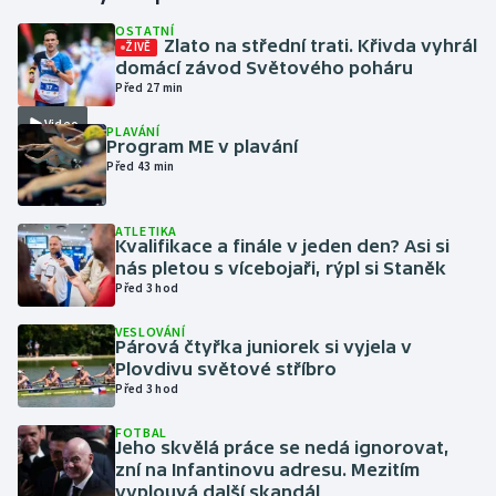
OSTATNÍ
Zlato na střední trati. Křivda vyhrál
ŽIVĚ
Gymnastika
domácí závod Světového poháru
Před 27 min
Házená
Video
PLAVÁNÍ
Program ME v plavání
Jezdectví
Před 43 min
Judo
ATLETIKA
Kvalifikace a finále v jeden den? Asi si
Krasobruslení
nás pletou s vícebojaři, rýpl si Staněk
Před 3 hod
Lezení
VESLOVÁNÍ
Párová čtyřka juniorek si vyjela v
Lyže a snowboard
Plovdivu světové stříbro
Před 3 hod
Moderní pětiboj
FOTBAL
Jeho skvělá práce se nedá ignorovat,
zní na Infantinovu adresu. Mezitím
Motorsport
vyplouvá další skandál