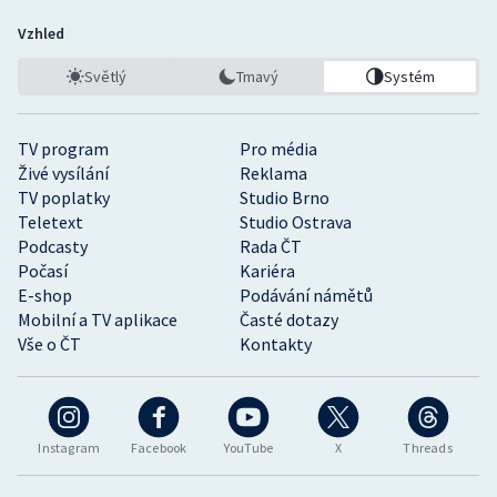
Vzhled
Světlý
Tmavý
Systém
TV program
Pro média
Živé vysílání
Reklama
TV poplatky
Studio Brno
Teletext
Studio Ostrava
Podcasty
Rada ČT
Počasí
Kariéra
E-shop
Podávání námětů
Mobilní a TV aplikace
Časté dotazy
Vše o ČT
Kontakty
Instagram
Facebook
YouTube
X
Threads