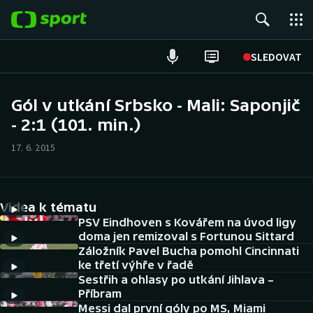
POPULÁRNÍ
SLEDOVAT
Fotbal
Gól v utkání Srbsko - Mali: Saponjič
- 2:1 (101. min.)
Hokej
17. 6. 2015
Tenis
Atletika
Videa k tématu
Cyklistika
PSV Eindhoven s Kovářem na úvod ligy
doma jen remizoval s Fortunou Sittard
Záložník Pavel Bucha pomohl Cincinnati
DALŠÍ SPORTY
ke třetí výhře v řadě
Sestřih a ohlasy po utkání Jihlava –
Americký fotbal
NEPŘEHLÉDNĚTE
Příbram
Messi dal první góly po MS, Miami