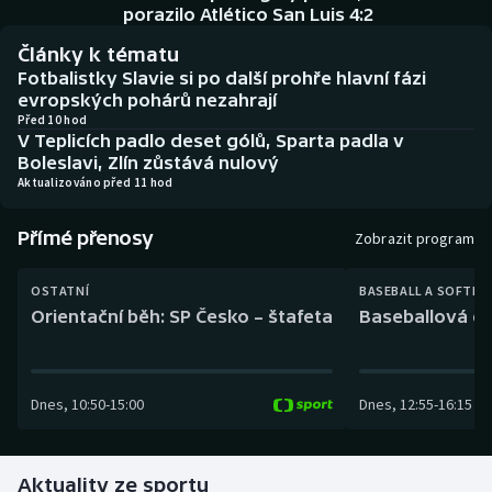
Baseball a softbal
Soutěže
porazilo Atlético San Luis 4:2
Články k tématu
Basketbal
Historické návraty
Fotbalistky Slavie si po další prohře hlavní fázi
evropských pohárů nezahrají
Biatlon
Aplikace ČT sport
Před 10 hod
V Teplicích padlo deset gólů, Sparta padla v
Boleslavi, Zlín zůstává nulový
Boby a skeleton
AZ kvíz
Aktualizováno před 11 hod
Box
Přímé přenosy
Zobrazit program
Curling
OSTATNÍ
BASEBALL A SOFTBA
Orientační běh: SP Česko – štafeta
Baseballová ex
Dostihy
Florbal
Dnes
,
10:50
-
15:00
Dnes
,
12:55
-
16:15
Futsal
Aktuality ze sportu
Golf