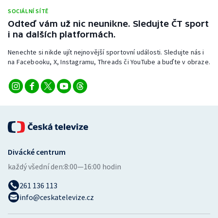
Stolní tenis
SOCIÁLNÍ SÍTĚ
Odteď vám už nic neunikne. Sledujte ČT sport
Triatlon
i na dalších platformách.
Nenechte si nikde ujít nejnovější sportovní události. Sledujte nás i
Veslování
na Facebooku, X, Instagramu, Threads či YouTube a buďte v obraze.
Vodní slalom
Volejbal
Ostatní
Divácké centrum
každý všední den:
8:00—16:00 hodin
261 136 113
info@ceskatelevize.cz