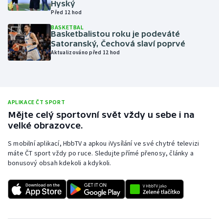
Hyský
Před 12 hod
Olympijské hry
BASKETBAL
Basketbalistou roku je podeváté
Parasport
Satoranský, Čechová slaví poprvé
Aktualizováno před 12 hod
Plavání
Plážový volejbal
APLIKACE ČT SPORT
Ragby
Mějte celý sportovní svět vždy u sebe i na
velké obrazovce.
Rychlobruslení
S mobilní aplikací, HbbTV a apkou iVysílání ve své chytré televizi
máte ČT sport vždy po ruce. Sledujte přímé přenosy, články a
Rychlostní kanoistika
bonusový obsah kdekoli a kdykoli.
Short track
Sportovní střelba