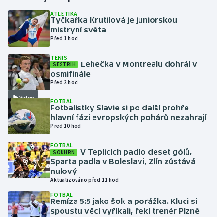
ATLETIKA
Tyčkařka Krutilová je juniorskou
Gymnastika
mistryní světa
Před 1 hod
Házená
TENIS
Lehečka v Montrealu dohrál v
SESTŘIH
Jezdectví
osmifinále
Před 2 hod
Judo
Video
FOTBAL
Fotbalistky Slavie si po další prohře
Krasobruslení
hlavní fázi evropských pohárů nezahrají
Před 10 hod
Lezení
FOTBAL
V Teplicích padlo deset gólů,
SOUHRN
Lyže a snowboard
Sparta padla v Boleslavi, Zlín zůstává
nulový
Aktualizováno před 11 hod
Moderní pětiboj
FOTBAL
Remíza 5:5 jako šok a porážka. Kluci si
Motorsport
spoustu věcí vyříkali, řekl trenér Plzně