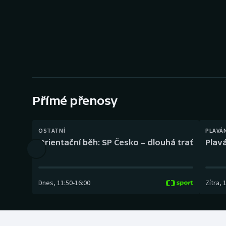
Curling
Dostihy
Florbal
Futsal
Přímé přenosy
Golf
Gymnastika
OSTATNÍ
PLAVÁ
Orientační běh: SP Česko – dlouhá trať
Plavá
Dnes
,
11:50
-
16:00
Zítra
,