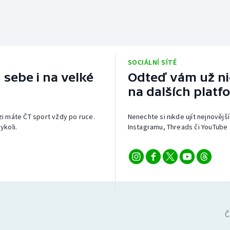
SOCIÁLNÍ SÍTĚ
 sebe i na velké
Odteď vám už nic
na dalších platf
izi máte ČT sport vždy po ruce.
Nenechte si nikde ujít nejnovější
ykoli.
Instagramu, Threads či YouTube 
Č