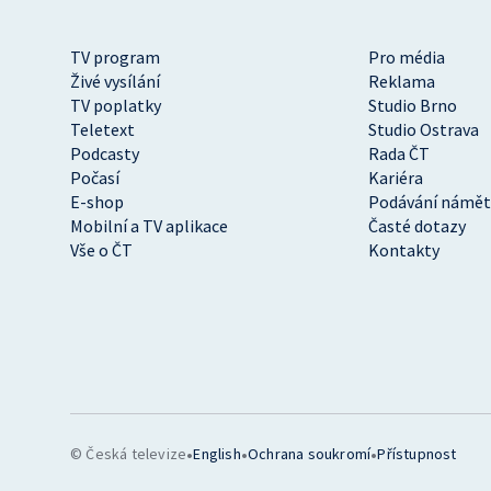
TV program
Pro média
Živé vysílání
Reklama
TV poplatky
Studio Brno
Teletext
Studio Ostrava
Podcasty
Rada ČT
Počasí
Kariéra
E-shop
Podávání námět
Mobilní a TV aplikace
Časté dotazy
Vše o ČT
Kontakty
•
•
•
© Česká televize
English
Ochrana soukromí
Přístupnost