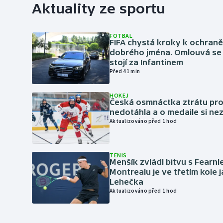
Aktuality ze sportu
FOTBAL
FIFA chystá kroky k ochran
dobrého jména. Omlouvá se 
stojí za Infantinem
Před 41 min
HOKEJ
Česká osmnáctka ztrátu pro
nedotáhla a o medaile si ne
Aktualizováno před 1 hod
TENIS
Menšík zvládl bitvu s Fearnl
Montrealu je ve třetím kole 
Lehečka
Aktualizováno před 1 hod