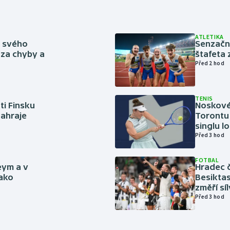
ATLETIKA
ě svého
Senzačn
za chyby a
štafeta 
Před 2 hod
TENIS
ti Finsku
Noskové 
zahraje
Torontu 
singlu lo
Před 3 hod
FOTBAL
eym a v
Hradec č
jako
Besiktas
změří sí
Před 3 hod