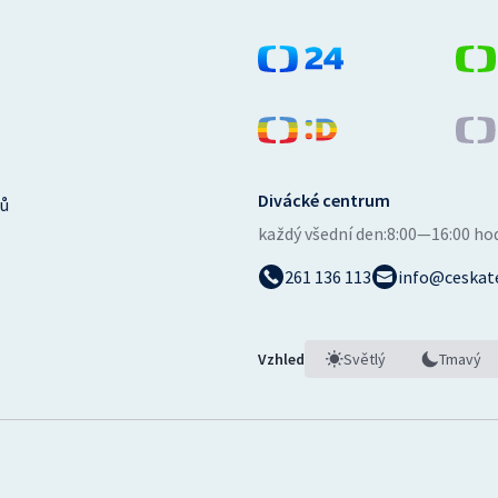
Divácké centrum
ů
každý všední den:
8:00—16:00 ho
261 136 113
info@ceskate
Vzhled
Světlý
Tmavý