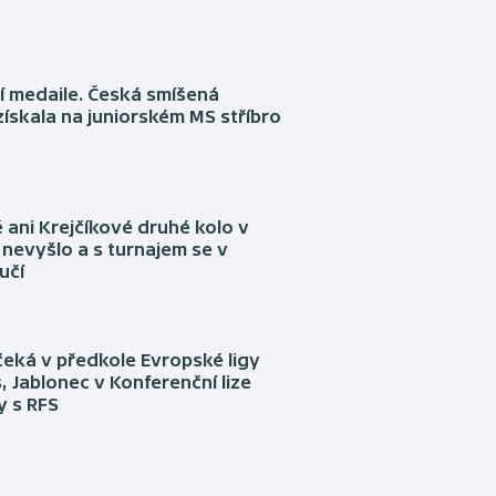
í medaile. Česká smíšená
získala na juniorském MS stříbro
ani Krejčíkové druhé kolo v
nevyšlo a s turnajem se v
učí
eká v předkole Evropské ligy
, Jablonec v Konferenční lize
ly s RFS