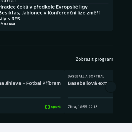
Před 41 min
Hradec čeká v předkole Evropské ligy
Besiktas, Jablonec v Konferenční lize změří
síly s RFS
Před 3 hod
Zobrazit program
BASEBALL A SOFTBAL
a Jihlava – Fotbal Příbram
Baseballová extraliga: Tře
Zítra
,
18:55
-
22:15