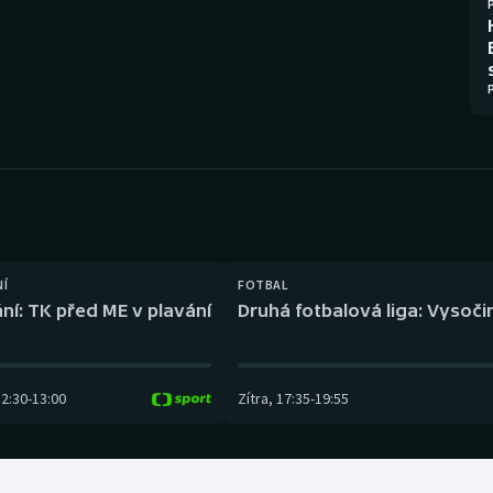
Moderní pětiboj
Triatlon
Motorsport
Veslování
Olympijské hry
Vodní slalom
Parasport
Volejbal
Plavání
Ostatní
Plážový volejbal
NÍ
FOTBAL
ní: TK před ME v plavání
Druhá fotbalová liga: Vysočin
12:30
-
13:00
Zítra
,
17:35
-
19:55