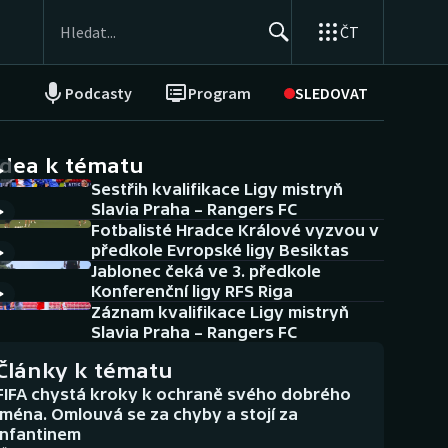
ČT
Podcasty
Program
SLEDOVAT
NEPŘEHLÉDNĚTE
Soutěže
idea k tématu
Sestřih kvalifikace Ligy mistryň
Historické návraty
Slavia Praha – Rangers FC
Fotbalisté Hradce Králové vyzvou v
Aplikace ČT sport
předkole Evropské ligy Besiktas
Jablonec čeká ve 3. předkole
AZ kvíz
Konferenční ligy RFS Riga
Záznam kvalifikace Ligy mistryň
Slavia Praha – Rangers FC
Články k tématu
FIFA chystá kroky k ochraně svého dobrého
jména. Omlouvá se za chyby a stojí za
Infantinem