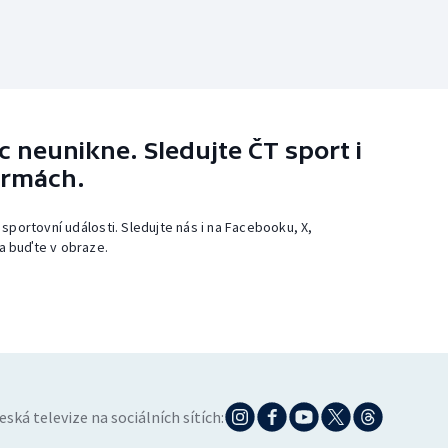
 neunikne. Sledujte ČT sport i
ormách.
 sportovní události. Sledujte nás i na Facebooku, X,
a buďte v obraze.
eská televize na sociálních sítích: