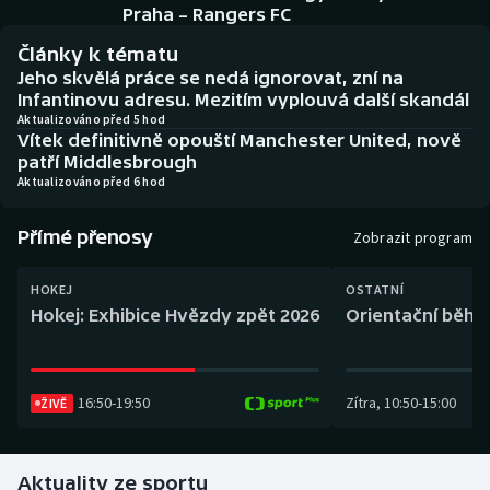
Baseball a softbal
Soutěže
Praha – Rangers FC
Články k tématu
Basketbal
Historické návraty
Jeho skvělá práce se nedá ignorovat, zní na
Infantinovu adresu. Mezitím vyplouvá další skandál
Biatlon
Aplikace ČT sport
Aktualizováno před 5 hod
Vítek definitivně opouští Manchester United, nově
patří Middlesbrough
Boby a skeleton
AZ kvíz
Aktualizováno před 6 hod
Box
Přímé přenosy
Zobrazit program
Curling
HOKEJ
OSTATNÍ
Hokej: Exhibice Hvězdy zpět 2026
Orientační běh: 
Dostihy
Florbal
16:50
-
19:50
Zítra
,
10:50
-
15:00
ŽIVĚ
Futsal
Aktuality ze sportu
Golf