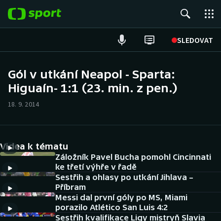
POPULÁRNÍ
SLEDOVAT
Fotbal
Gól v utkání Neapol - Sparta:
Higuaín- 1:1 (23. min. z pen.)
Hokej
18. 9. 2014
Tenis
Atletika
Videa k tématu
Cyklistika
Záložník Pavel Bucha pomohl Cincinnati
ke třetí výhře v řadě
Sestřih a ohlasy po utkání Jihlava –
DALŠÍ SPORTY
Příbram
Messi dal první góly po MS, Miami
Americký fotbal
NEPŘEHLÉDNĚTE
porazilo Atlético San Luis 4:2
Sestřih kvalifikace Ligy mistryň Slavia