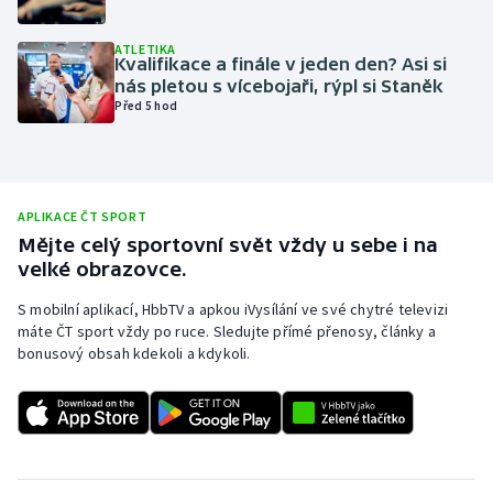
Olympijské hry
ATLETIKA
Kvalifikace a finále v jeden den? Asi si
Parasport
nás pletou s vícebojaři, rýpl si Staněk
Před 5 hod
Plavání
Plážový volejbal
APLIKACE ČT SPORT
Ragby
Mějte celý sportovní svět vždy u sebe i na
velké obrazovce.
Rychlobruslení
S mobilní aplikací, HbbTV a apkou iVysílání ve své chytré televizi
máte ČT sport vždy po ruce. Sledujte přímé přenosy, články a
Rychlostní kanoistika
bonusový obsah kdekoli a kdykoli.
Short track
Sportovní střelba