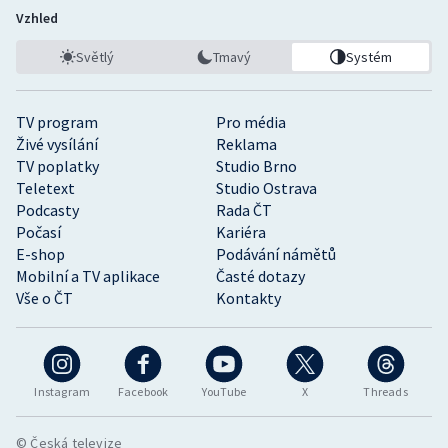
Vzhled
Světlý
Tmavý
Systém
TV program
Pro média
Živé vysílání
Reklama
TV poplatky
Studio Brno
Teletext
Studio Ostrava
Podcasty
Rada ČT
Počasí
Kariéra
E-shop
Podávání námětů
Mobilní a TV aplikace
Časté dotazy
Vše o ČT
Kontakty
Instagram
Facebook
YouTube
X
Threads
© Česká televize