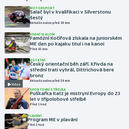
MOTORSPORT
Salač byl v kvalifikaci v Silverstonu
Gymnastika
šestý
Aktualizováno před 38 min
Házená
VODNÍ SLALOM
Famózní Kočířová získala na juniorském
Jezdectví
ME den po kajaku titul i na kanoi
Před 43 min
Judo
OSTATNÍ
Český orientační běh září. Křivda na
Krasobruslení
střední trati vyhrál, Dittrichová bere
bronz
Aktualizováno před 54 min
Lezení
Video
SPORTOVNÍ STŘELBA
Puškařka Katz je mistryní Evropy do 23
Lyže a snowboard
let v třípolohové střelbě
Před 1 hod
Moderní pětiboj
PLAVÁNÍ
Program ME v plavání
Motorsport
Před 2 hod