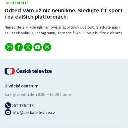
SOCIÁLNÍ SÍTĚ
Stolní tenis
Odteď vám už nic neunikne. Sledujte ČT sport
i na dalších platformách.
Triatlon
Nenechte si nikde ujít nejnovější sportovní události. Sledujte nás i
Veslování
na Facebooku, X, Instagramu, Threads či YouTube a buďte v obraze.
Vodní slalom
Volejbal
Ostatní
Divácké centrum
každý všední den:
8:00—16:00 hodin
261 136 113
info@ceskatelevize.cz