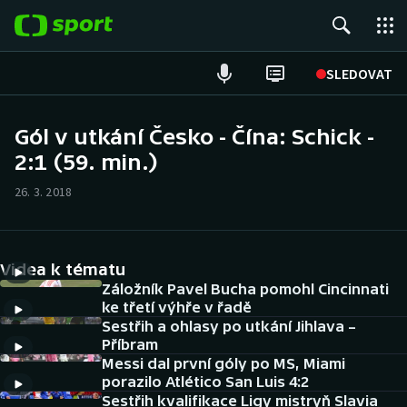
POPULÁRNÍ
SLEDOVAT
Fotbal
Gól v utkání Česko - Čína: Schick -
2:1 (59. min.)
Hokej
26. 3. 2018
Tenis
Atletika
Videa k tématu
Cyklistika
Záložník Pavel Bucha pomohl Cincinnati
ke třetí výhře v řadě
Sestřih a ohlasy po utkání Jihlava –
DALŠÍ SPORTY
Příbram
Messi dal první góly po MS, Miami
Americký fotbal
NEPŘEHLÉDNĚTE
porazilo Atlético San Luis 4:2
Sestřih kvalifikace Ligy mistryň Slavia