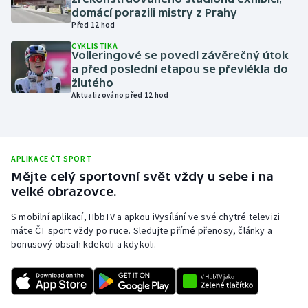
domácí porazili mistry z Prahy
Olympijské hry
Před 12 hod
CYKLISTIKA
Parasport
Volleringové se povedl závěrečný útok
a před poslední etapou se převlékla do
žlutého
Plavání
Aktualizováno před 12 hod
Plážový volejbal
Ragby
APLIKACE ČT SPORT
Mějte celý sportovní svět vždy u sebe i na
Rychlobruslení
velké obrazovce.
S mobilní aplikací, HbbTV a apkou iVysílání ve své chytré televizi
Rychlostní kanoistika
máte ČT sport vždy po ruce. Sledujte přímé přenosy, články a
bonusový obsah kdekoli a kdykoli.
Short track
Sportovní střelba