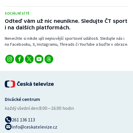
Stolní tenis
SOCIÁLNÍ SÍTĚ
Triatlon
Odteď vám už nic neunikne. Sledujte ČT sport
i na dalších platformách.
Veslování
Nenechte si nikde ujít nejnovější sportovní události. Sledujte nás i
na Facebooku, X, Instagramu, Threads či YouTube a buďte v obraze.
Vodní slalom
Volejbal
Ostatní
Divácké centrum
každý všední den:
8:00—16:00 hodin
261 136 113
info@ceskatelevize.cz