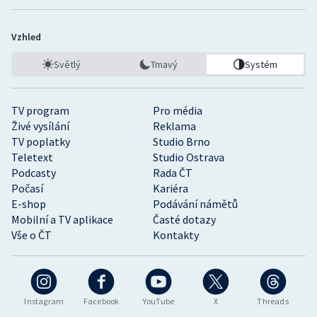
Vzhled
Světlý
Tmavý
Systém
TV program
Pro média
Živé vysílání
Reklama
TV poplatky
Studio Brno
Teletext
Studio Ostrava
Podcasty
Rada ČT
Počasí
Kariéra
E-shop
Podávání námětů
Mobilní a TV aplikace
Časté dotazy
Vše o ČT
Kontakty
Instagram
Facebook
YouTube
X
Threads