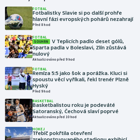
FOTBAL
Fotbalistky Slavie si po další prohře
Gymnastika
hlavní fázi evropských pohárů nezahrají
Před 8 hod
Házená
FOTBAL
V Teplicích padlo deset gólů,
SOUHRN
Jezdectví
Sparta padla v Boleslavi, Zlín zůstává
nulový
Judo
Aktualizováno před 9 hod
FOTBAL
Remíza 5:5 jako šok a porážka. Kluci si
Krasobruslení
spoustu věcí vyříkali, řekl trenér Plzně
Hyský
Lezení
Před 9 hod
BASKETBAL
Lyže a snowboard
Basketbalistou roku je podeváté
Satoranský, Čechová slaví poprvé
Aktualizováno před 10 hod
Moderní pětiboj
HOKEJ
Třebíč pokřtila otevření
Motorsport
zrekonstruovaného stadionu exhibicí,