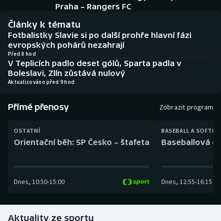
Baseball a softbal
Soutěže
Praha – Rangers FC
Články k tématu
Basketbal
Historické návraty
Fotbalistky Slavie si po další prohře hlavní fázi
evropských pohárů nezahrají
Biatlon
Aplikace ČT sport
Před 8 hod
V Teplicích padlo deset gólů, Sparta padla v
Boleslavi, Zlín zůstává nulový
Boby a skeleton
AZ kvíz
Aktualizováno před 9 hod
Box
Přímé přenosy
Zobrazit program
Curling
OSTATNÍ
BASEBALL A SOFTBA
Orientační běh: SP Česko – štafeta
Baseballová ex
Dostihy
Florbal
Dnes
,
10:50
-
15:00
Dnes
,
12:55
-
16:15
Futsal
Aktuality ze sportu
Golf