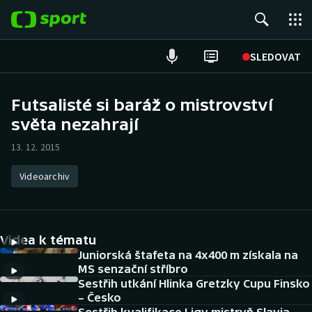
POPULÁRNÍ
SLEDOVAT
Fotbal
Futsalisté si baráž o mistrovství
světa nezahrají
Hokej
13. 12. 2015
Tenis
Videoarchiv
Atletika
Cyklistika
Videa k tématu
DALŠÍ SPORTY
Juniorská štafeta na 4x400 m získala na
MS senzační stříbro
Sestřih utkání Hlinka Gretzky Cupu Finsko
Americký fotbal
NEPŘEHLÉDNĚTE
– Česko