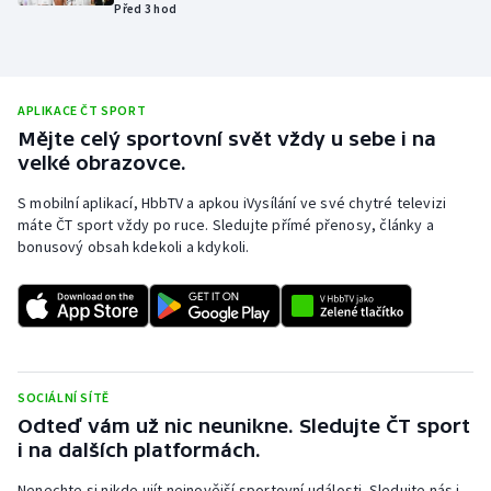
Před 3 hod
Olympijské hry
Parasport
APLIKACE ČT SPORT
Plavání
Mějte celý sportovní svět vždy u sebe i na
velké obrazovce.
Plážový volejbal
S mobilní aplikací, HbbTV a apkou iVysílání ve své chytré televizi
máte ČT sport vždy po ruce. Sledujte přímé přenosy, články a
Ragby
bonusový obsah kdekoli a kdykoli.
Rychlobruslení
Rychlostní kanoistika
SOCIÁLNÍ SÍTĚ
Short track
Odteď vám už nic neunikne. Sledujte ČT sport
i na dalších platformách.
Sportovní střelba
Nenechte si nikde ujít nejnovější sportovní události. Sledujte nás i