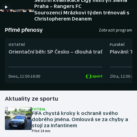
Sestřih kvalifikace Ligy mistryň Slavia
Baseball a softbal
Soutěže
Praha – Rangers FC
Sourozenci Mrázkovi týden trénovali s
Basketbal
Historické návraty
Christopherem Deanem
Přímé přenosy
Zobrazit program
Biatlon
Aplikace ČT sport
OSTATNÍ
PLAVÁNÍ
Boby a skeleton
AZ kvíz
Orientační běh: SP Česko – dlouhá trať
Plavání: TK
Box
Dnes
,
11:50
-
16:00
Zítra
,
12:30
-
13:
Curling
Dostihy
Aktuality ze sportu
Florbal
FOTBAL
FIFA chystá kroky k ochraně svého
dobrého jména. Omlouvá se za chyby a
Futsal
stojí za Infantinem
Před 24 min
Golf