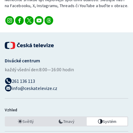
Stolní tenis
na Facebooku, X, Instagramu, Threads či YouTube a buďte v obraze.
Triatlon
Veslování
Vodní slalom
Divácké centrum
Volejbal
každý všední den:
8:00—16:00 hodin
Ostatní
261 136 113
info@ceskatelevize.cz
Vzhled
Světlý
Tmavý
Systém