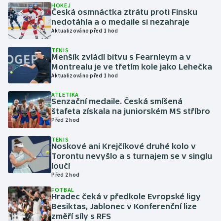
HOKEJ
Česká osmnáctka ztrátu proti Finsku
nedotáhla a o medaile si nezahraje
Gymnastika
Aktualizováno před 1 hod
Házená
TENIS
Menšík zvládl bitvu s Fearnleym a v
Montrealu je ve třetím kole jako Lehečka
Jezdectví
Aktualizováno před 1 hod
Judo
ATLETIKA
Senzační medaile. Česká smíšená
štafeta získala na juniorském MS stříbro
Krasobruslení
Před 2 hod
TENIS
Lezení
Noskové ani Krejčíkové druhé kolo v
Torontu nevyšlo a s turnajem se v singlu
Lyže a snowboard
loučí
Před 2 hod
Moderní pětiboj
FOTBAL
Hradec čeká v předkole Evropské ligy
Besiktas, Jablonec v Konferenční lize
Motorsport
změří síly s RFS