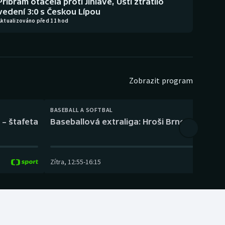
Příbram otáčela proti Jihlavě, Ústí ztratilo
vedení 3:0 s Českou Lípou
Aktualizováno před 11 hod
Zobrazit program
BASEBALL A SOFTBAL
 – štafeta
Baseballová extraliga: Hroši Brno – Eagles
Zítra
,
12:55
-
16:15