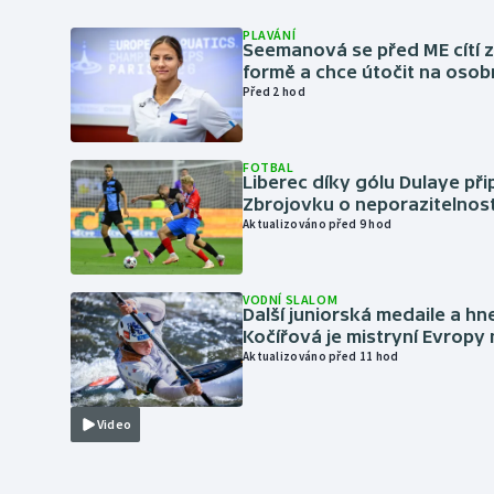
PLAVÁNÍ
Seemanová se před ME cítí 
formě a chce útočit na osob
Před 2 hod
FOTBAL
Liberec díky gólu Dulaye přip
Zbrojovku o neporazitelnos
Aktualizováno před 9 hod
VODNÍ SLALOM
Další juniorská medaile a hn
Kočířová je mistryní Evropy
Aktualizováno před 11 hod
Video