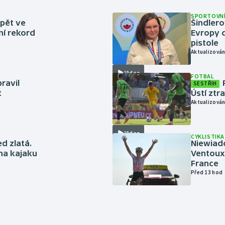
SPORTOVNÍ
zpět ve
Šindlero
ní rekord
Evropy d
pistole
Aktualizován
Video
FOTBAL
ravil
SESTŘIH
t
Ústí ztr
Aktualizován
Video
CYKLISTIKA
ed zlatá.
Niewiad
 na kajaku
Ventoux 
France
Před 13 hod