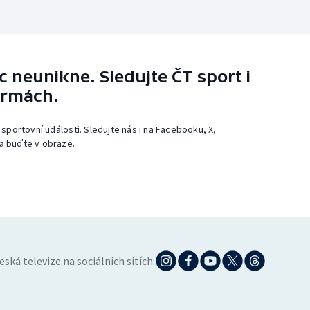
 neunikne. Sledujte ČT sport i
ormách.
 sportovní události. Sledujte nás i na Facebooku, X,
a buďte v obraze.
eská televize na sociálních sítích: