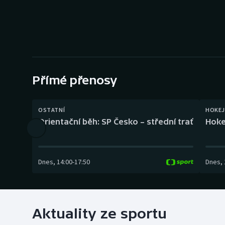
Curling
Dostihy
Florbal
Futsal
Přímé přenosy
Golf
OSTATNÍ
HOKEJ
Orientační běh: SP Česko – střední trať
Hoke
Gymnastika
Dnes
,
14:00
-
17:50
Dnes
,
Aktuality ze sportu