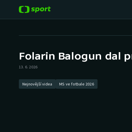
POPULÁRNÍ
DALŠÍ SPORTY
Fotbal
Americký fotbal
Folarin Balogun dal p
Hokej
Baseball a softbal
13. 6. 2026
Tenis
Basketbal
Nejnovější videa
MS ve fotbale 2026
Atletika
Biatlon
Cyklistika
Boby a skeleton
Box