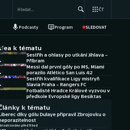
ČT
Podcasty
Program
SLEDOVAT
NEPŘEHLÉDNĚTE
Soutěže
idea k tématu
Sestřih a ohlasy po utkání Jihlava –
Historické návraty
Příbram
Messi dal první góly po MS, Miami
Aplikace ČT sport
porazilo Atlético San Luis 4:2
Sestřih kvalifikace Ligy mistryň
AZ kvíz
Slavia Praha – Rangers FC
Fotbalisté Hradce Králové vyzvou v
předkole Evropské ligy Besiktas
Články k tématu
Liberec díky gólu Dulaye připravil Zbrojovku o
neporazitelnost
Aktualizováno před 9 hod