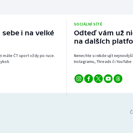
SOCIÁLNÍ SÍTĚ
 sebe i na velké
Odteď vám už nic
na dalších platf
izi máte ČT sport vždy po ruce.
Nenechte si nikde ujít nejnovější
ykoli.
Instagramu, Threads či YouTube 
Č