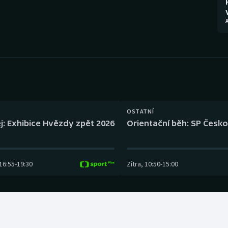
Moderní pětiboj
Triatlon
Motorsport
Veslování
Olympijské hry
Vodní slalom
Parasport
Volejbal
Plavání
Ostatní
OSTATNÍ
j: Exhibice Hvězdy zpět 2026
Orientační běh: SP Česko
Plážový volejbal
16:55
-
19:30
Zítra
,
10:50
-
15:00