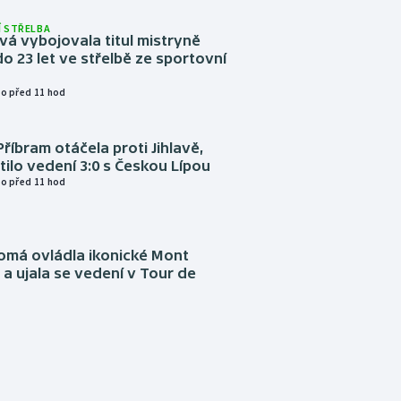
 STŘELBA
vá vybojovala titul mistryně
o 23 let ve střelbě ze sportovní
o před 11 hod
Příbram otáčela proti Jihlavě,
atilo vedení 3:0 s Českou Lípou
o před 11 hod
omá ovládla ikonické Mont
a ujala se vedení v Tour de