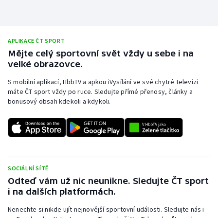
Olympijské hry
Parasport
APLIKACE ČT SPORT
Mějte celý sportovní svět vždy u sebe i na
Plavání
velké obrazovce.
S mobilní aplikací, HbbTV a apkou iVysílání ve své chytré televizi
Plážový volejbal
máte ČT sport vždy po ruce. Sledujte přímé přenosy, články a
bonusový obsah kdekoli a kdykoli.
Ragby
Rychlobruslení
Rychlostní kanoistika
SOCIÁLNÍ SÍTĚ
Short track
Odteď vám už nic neunikne. Sledujte ČT sport
i na dalších platformách.
Sportovní střelba
Nenechte si nikde ujít nejnovější sportovní události. Sledujte nás i