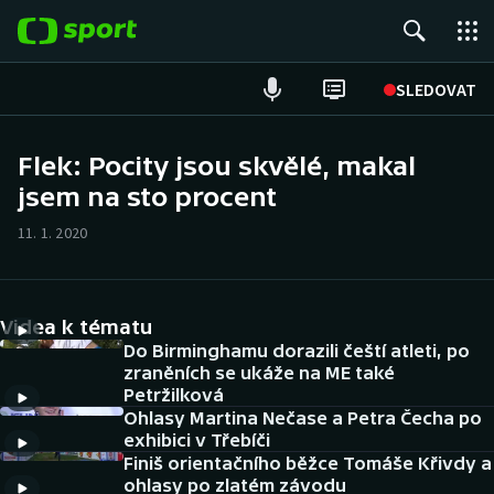
POPULÁRNÍ
SLEDOVAT
Fotbal
Flek: Pocity jsou skvělé, makal
jsem na sto procent
Hokej
11. 1. 2020
Tenis
Atletika
Videa k tématu
Cyklistika
Do Birminghamu dorazili čeští atleti, po
zraněních se ukáže na ME také
Petržilková
DALŠÍ SPORTY
Ohlasy Martina Nečase a Petra Čecha po
exhibici v Třebíči
Americký fotbal
NEPŘEHLÉDNĚTE
Finiš orientačního běžce Tomáše Křivdy a
ohlasy po zlatém závodu