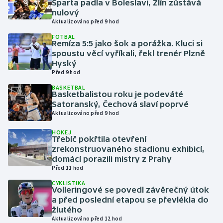
Sparta padla v Boleslavi, Zlín zůstává
nulový
Aktualizováno před 9 hod
Gymnastika
FOTBAL
Remíza 5:5 jako šok a porážka. Kluci si
Házená
spoustu věcí vyříkali, řekl trenér Plzně
Hyský
Jezdectví
Před 9 hod
BASKETBAL
Basketbalistou roku je podeváté
Judo
Satoranský, Čechová slaví poprvé
Aktualizováno před 9 hod
Krasobruslení
HOKEJ
Třebíč pokřtila otevření
Lezení
zrekonstruovaného stadionu exhibicí,
domácí porazili mistry z Prahy
Lyže a snowboard
Před 11 hod
CYKLISTIKA
Moderní pětiboj
Volleringové se povedl závěrečný útok
a před poslední etapou se převlékla do
žlutého
Motorsport
Aktualizováno před 12 hod