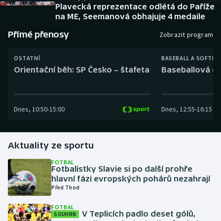
Baseball a softbal
Soutěže
Plavecká reprezentace odlétá do Paříže
na ME, Seemanová obhajuje 4 medaile
Basketbal
Historické návraty
Přímé přenosy
Zobrazit program
Biatlon
Aplikace ČT sport
OSTATNÍ
BASEBALL A SOFTBA
Orientační běh: SP Česko – štafeta
Baseballová ex
Boby a skeleton
AZ kvíz
Box
Dnes
,
10:50
-
15:00
Dnes
,
12:55
-
16:15
Curling
Aktuality ze sportu
Dostihy
FOTBAL
Fotbalistky Slavie si po další prohře
Florbal
hlavní fázi evropských pohárů nezahrají
Před 7 hod
Futsal
FOTBAL
V Teplicích padlo deset gólů,
SOUHRN
Golf