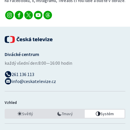
na Facebooku, X, Instagramu, Threads či YouTube a buďte v obraze.
Stolní tenis
Triatlon
Veslování
Vodní slalom
Divácké centrum
Volejbal
každý všední den:
8:00—16:00 hodin
Ostatní
261 136 113
info@ceskatelevize.cz
Vzhled
Světlý
Tmavý
Systém