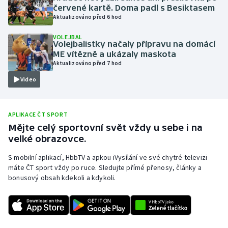
červené kartě. Doma padl s Besiktasem
Olympijské hry
Aktualizováno před 6 hod
VOLEJBAL
Parasport
Volejbalistky načaly přípravu na domácí
ME vítězně a ukázaly maskota
Plavání
Aktualizováno před 7 hod
Video
Plážový volejbal
Ragby
APLIKACE ČT SPORT
Mějte celý sportovní svět vždy u sebe i na
Rychlobruslení
velké obrazovce.
S mobilní aplikací, HbbTV a apkou iVysílání ve své chytré televizi
Rychlostní kanoistika
máte ČT sport vždy po ruce. Sledujte přímé přenosy, články a
bonusový obsah kdekoli a kdykoli.
Short track
Sportovní střelba