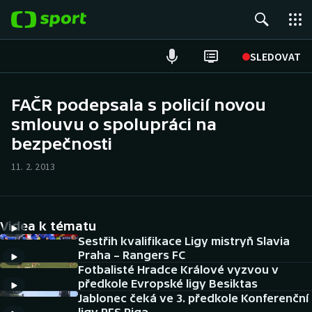
POPULÁRNÍ
SLEDOVAT
Fotbal
FAČR podepsala s policií novou
smlouvu o spolupráci na
Hokej
bezpečnosti
Tenis
11. 2. 2013
Atletika
Cyklistika
Videa k tématu
Sestřih kvalifikace Ligy mistryň Slavia
DALŠÍ SPORTY
Praha – Rangers FC
Fotbalisté Hradce Králové vyzvou v
předkole Evropské ligy Besiktas
Americký fotbal
NEPŘEHLÉDNĚTE
Jablonec čeká ve 3. předkole Konferenční