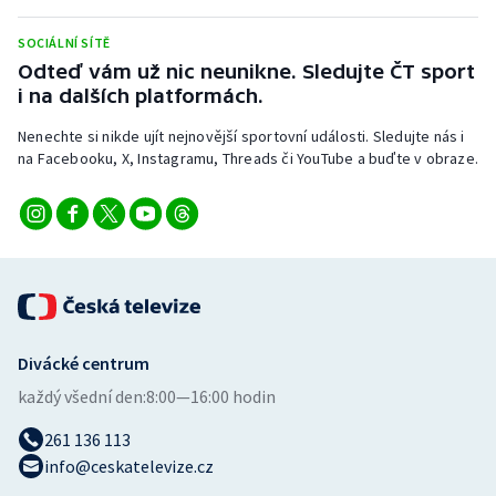
Stolní tenis
SOCIÁLNÍ SÍTĚ
Triatlon
Odteď vám už nic neunikne. Sledujte ČT sport
i na dalších platformách.
Veslování
Nenechte si nikde ujít nejnovější sportovní události. Sledujte nás i
na Facebooku, X, Instagramu, Threads či YouTube a buďte v obraze.
Vodní slalom
Volejbal
Ostatní
Divácké centrum
každý všední den:
8:00—16:00 hodin
261 136 113
info@ceskatelevize.cz