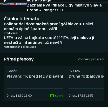
ligy RFS Riga
Baseball a softbal
Soutěže
Záznam kvalifikace Ligy mistryň Slavia
Praha – Rangers FC
Basketbal
Historické návraty
Články k tématu
Polidar dal dost možná první gól hlavou. Palici
Biatlon
Aplikace ČT sport
nemám úplně špatnou, zářil
Před 5 hod
UEFA trvá na bojkotu soutěží FIFA. Její omluva jí
Boby a skeleton
AZ kvíz
nestačí a Infantinovi už nevěří
Aktualizováno před 5 hod
Box
Přímé přenosy
Zobrazit program
Curling
PLAVÁNÍ
FOTBAL
Dostihy
Plavání: TK před ME v plavání
Druhá fotbalová liga
Florbal
Dnes
,
12:30
-
13:00
Dnes
,
17:35
-
19:55
Futsal
Golf