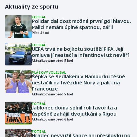
Aktuality ze sportu
Gymnastika
FOTBAL
Polidar dal dost možná první gól hlavou.
Palici nemám úplně špatnou, zářil
Házená
Před 5 hod
Jezdectví
FOTBAL
UEFA trvá na bojkotu soutěží FIFA. Její
omluva jí nestačí a Infantinovi už nevěří
Judo
Aktualizováno před 5 hod
Krasobruslení
PLÁŽOVÝ VOLEJBAL
Šépka se Sedlákem v Hamburku těsně
nestačili na hvězdné Nory a pak i na
Lezení
Francouze
Aktualizováno před 5 hod
Lyže a snowboard
FOTBAL
Jablonec doma splnil roli favorita a
úspěšně zahájil dvojutkání s Rigou
Moderní pětiboj
Aktualizováno před 6 hod
Motorsport
FOTBAL
Hradec nevyužil šance ani přesilovku po