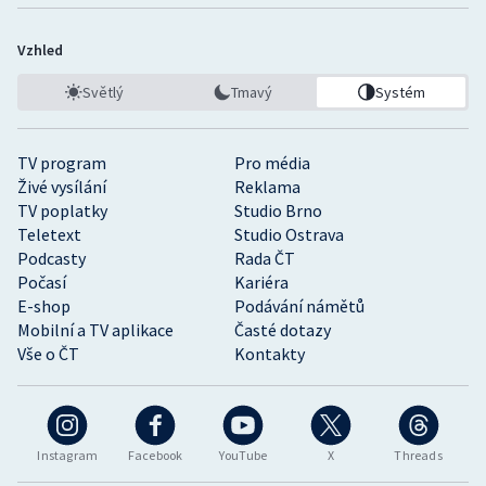
Vzhled
Světlý
Tmavý
Systém
TV program
Pro média
Živé vysílání
Reklama
TV poplatky
Studio Brno
Teletext
Studio Ostrava
Podcasty
Rada ČT
Počasí
Kariéra
E-shop
Podávání námětů
Mobilní a TV aplikace
Časté dotazy
Vše o ČT
Kontakty
Instagram
Facebook
YouTube
X
Threads