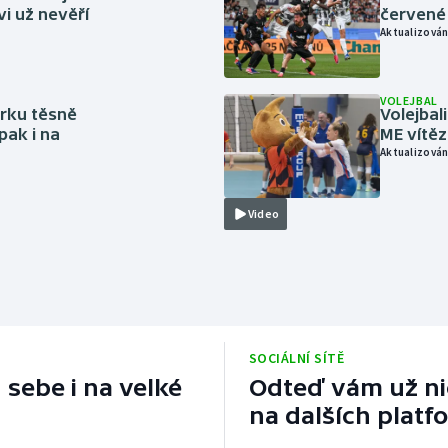
vi už nevěří
červené
Aktualizován
VOLEJBAL
rku těsně
Volejbal
pak i na
ME vítě
Aktualizován
Video
SOCIÁLNÍ SÍTĚ
 sebe i na velké
Odteď vám už nic
na dalších platf