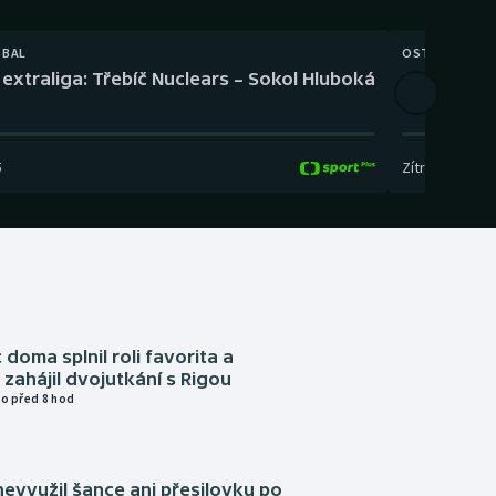
TBAL
OSTATNÍ
extraliga: Třebíč Nuclears – Sokol Hluboká
Orientační
5
Zítra
,
14:00
-
17
 doma splnil roli favorita a
zahájil dvojutkání s Rigou
o před 8 hod
evyužil šance ani přesilovku po