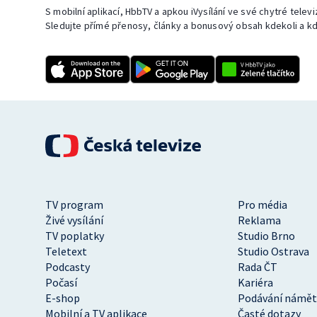
S mobilní aplikací, HbbTV a apkou iVysílání ve své chytré telev
Sledujte přímé přenosy, články a bonusový obsah kdekoli a kd
TV program
Pro média
Živé vysílání
Reklama
TV poplatky
Studio Brno
Teletext
Studio Ostrava
Podcasty
Rada ČT
Počasí
Kariéra
E-shop
Podávání námět
Mobilní a TV aplikace
Časté dotazy