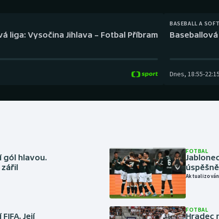
Moderní pětiboj
Triatlon
BASEBALL A SOF
Motorsport
Veslování
á liga: Vysočina Jihlava – Fotbal Příbram
Baseballová 
Olympijské hry
Vodní slalom
Parasport
Volejbal
Dnes
,
18:55
-
22:1
Plavání
Ostatní
Plážový volejbal
FOTBAL
 gól hlavou.
Jablonec
zářil
úspěšně 
Aktualizován
FOTBAL
FIFA. Její
Hradec n