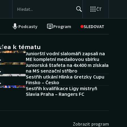
ČT
Podcasty
Program
SLEDOVAT
NEPŘEHLÉDNĚTE
Soutěže
idea k tématu
Juniorští vodní slalomáři zapsali na
Historické návraty
ME kompletní medailovou sbírku
Juniorská štafeta na 4x400 m získala
Aplikace ČT sport
na MS senzační stříbro
Sestřih utkání Hlinka Gretzky Cupu
AZ kvíz
Finsko – Česko
Sestřih kvalifikace Ligy mistryň
Slavia Praha – Rangers FC
Zobrazit program