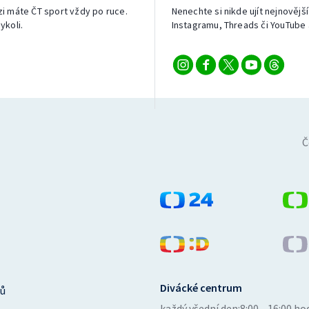
izi máte ČT sport vždy po ruce.
Nenechte si nikde ujít nejnovější
ykoli.
Instagramu, Threads či YouTube 
Č
Divácké centrum
ů
každý všední den:
8:00—16:00 ho