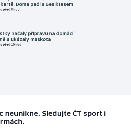
 kartě. Doma padl s Besiktasem
o před 8 hod
istky načaly přípravu na domácí
zně a ukázaly maskota
o před 10 hod
 neunikne. Sledujte ČT sport i
ormách.