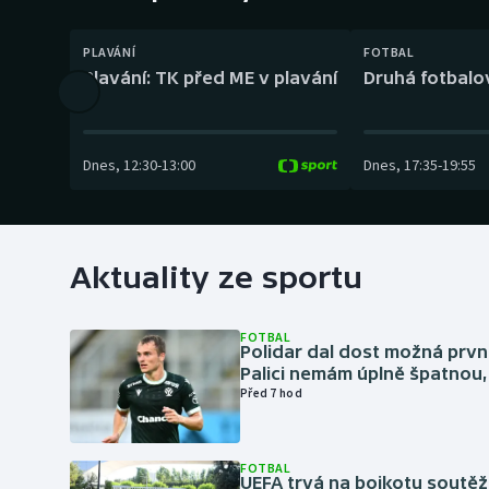
Curling
PLAVÁNÍ
FOTBAL
Dostihy
Plavání: TK před ME v plavání
Druhá fotbalov
Florbal
Futsal
Dnes
,
12:30
-
13:00
Dnes
,
17:35
-
19:55
Golf
Gymnastika
Aktuality ze sportu
FOTBAL
Polidar dal dost možná první
Palici nemám úplně špatnou, 
Před 7 hod
FOTBAL
UEFA trvá na bojkotu soutěží 