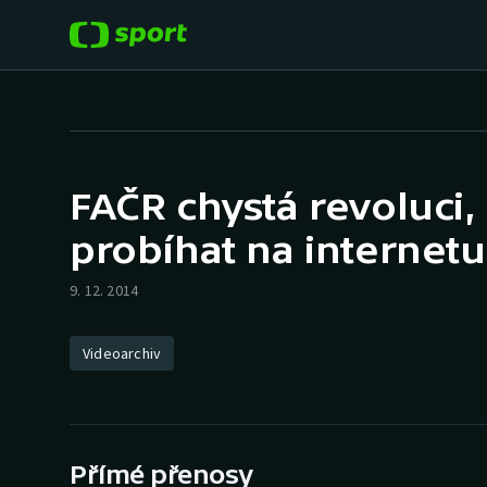
POPULÁRNÍ
DALŠÍ SPORTY
Fotbal
Americký fotbal
FAČR chystá revoluci,
Hokej
Baseball a softbal
probíhat na internetu
Tenis
Basketbal
9. 12. 2014
Atletika
Biatlon
Videoarchiv
Cyklistika
Boby a skeleton
Box
Přímé přenosy