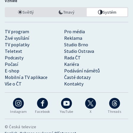
Vzhled
Světlý
Tmavý
Systém
TV program
Pro média
Živé vysílání
Reklama
TV poplatky
Studio Brno
Teletext
Studio Ostrava
Podcasty
Rada ČT
Počasí
Kariéra
E-shop
Podávání námětů
Mobilní a TV aplikace
Časté dotazy
Vše o ČT
Kontakty
Instagram
Facebook
YouTube
X
Threads
© Česká televize