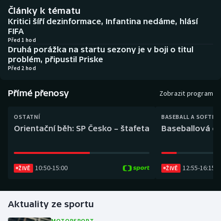
Baseball a softbal
Soutěže
Články k tématu
Kritici šíří dezinformace, Infantina nedáme, hlásí
Basketbal
Historické návraty
FIFA
Před 1 hod
Druhá porážka na startu sezony je v boji o titul
Biatlon
Aplikace ČT sport
problém, připustil Priske
Před 2 hod
Boby a skeleton
AZ kvíz
Přímé přenosy
Zobrazit program
Box
OSTATNÍ
BASEBALL A SOFTBA
Curling
Orientační běh: SP Česko – štafeta
Baseballová ex
Dostihy
10:50
-
15:00
12:55
-
16:15
ŽIVĚ
ŽIVĚ
Florbal
Futsal
Aktuality ze sportu
Golf
MOTORSPORT