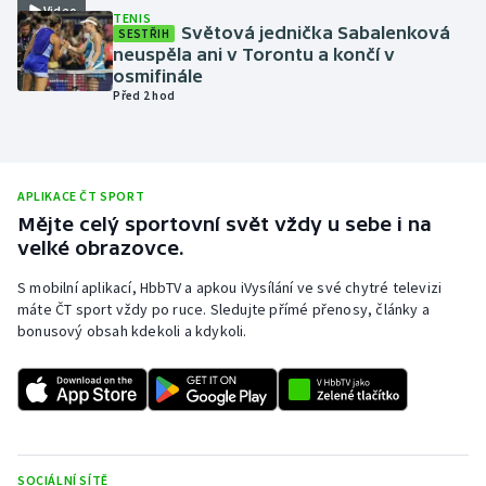
Video
TENIS
Olympijské hry
Světová jednička Sabalenková
SESTŘIH
neuspěla ani v Torontu a končí v
osmifinále
Parasport
Před 2 hod
Plavání
Plážový volejbal
APLIKACE ČT SPORT
Mějte celý sportovní svět vždy u sebe i na
Ragby
velké obrazovce.
S mobilní aplikací, HbbTV a apkou iVysílání ve své chytré televizi
Rychlobruslení
máte ČT sport vždy po ruce. Sledujte přímé přenosy, články a
bonusový obsah kdekoli a kdykoli.
Rychlostní kanoistika
Short track
Sportovní střelba
SOCIÁLNÍ SÍTĚ