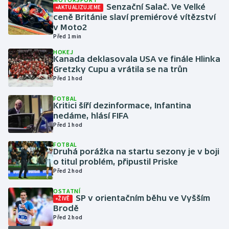
Senzační Salač. Ve Velké
AKTUALIZUJEME
ceně Británie slaví premiérové vítězství
Gymnastika
v Moto2
Před 1 min
Házená
HOKEJ
Kanada deklasovala USA ve finále Hlinka
Gretzky Cupu a vrátila se na trůn
Jezdectví
Před 1 hod
Judo
FOTBAL
Kritici šíří dezinformace, Infantina
nedáme, hlásí FIFA
Krasobruslení
Před 1 hod
FOTBAL
Lezení
Druhá porážka na startu sezony je v boji
o titul problém, připustil Priske
Lyže a snowboard
Před 2 hod
OSTATNÍ
Moderní pětiboj
SP v orientačním běhu ve Vyšším
ŽIVĚ
Brodě
Před 2 hod
Motorsport