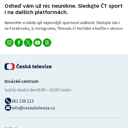
Stolní tenis
Odteď vám už nic neunikne. Sledujte ČT sport
i na dalších platformách.
Triatlon
Nenechte si nikde ujít nejnovější sportovní události. Sledujte nás i
na Facebooku, X, Instagramu, Threads či YouTube a buďte v obraze.
Veslování
Vodní slalom
Volejbal
Ostatní
Divácké centrum
každý všední den:
8:00—16:00 hodin
261 136 113
info@ceskatelevize.cz