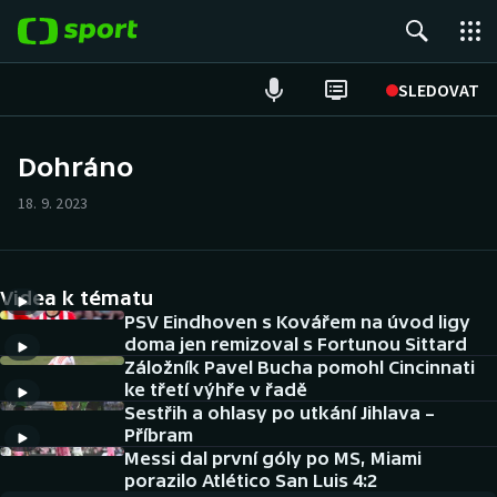
POPULÁRNÍ
SLEDOVAT
Fotbal
Dohráno
Hokej
18. 9. 2023
Tenis
Videa k tématu
Atletika
PSV Eindhoven s Kovářem na úvod ligy
doma jen remizoval s Fortunou Sittard
Cyklistika
Záložník Pavel Bucha pomohl Cincinnati
ke třetí výhře v řadě
DALŠÍ SPORTY
Sestřih a ohlasy po utkání Jihlava –
Příbram
Americký fotbal
Messi dal první góly po MS, Miami
NEPŘEHLÉDNĚTE
porazilo Atlético San Luis 4:2