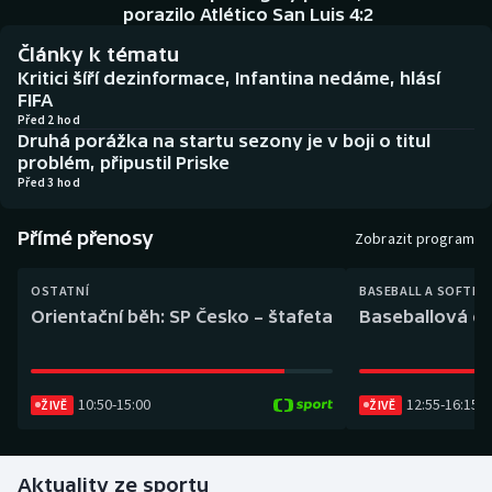
Baseball a softbal
Soutěže
porazilo Atlético San Luis 4:2
Články k tématu
Basketbal
Historické návraty
Kritici šíří dezinformace, Infantina nedáme, hlásí
FIFA
Biatlon
Aplikace ČT sport
Před 2 hod
Druhá porážka na startu sezony je v boji o titul
problém, připustil Priske
Boby a skeleton
AZ kvíz
Před 3 hod
Box
Přímé přenosy
Zobrazit program
Curling
OSTATNÍ
BASEBALL A SOFTBA
Orientační běh: SP Česko – štafeta
Baseballová ex
Dostihy
Florbal
10:50
-
15:00
12:55
-
16:15
ŽIVĚ
ŽIVĚ
Futsal
Aktuality ze sportu
Golf