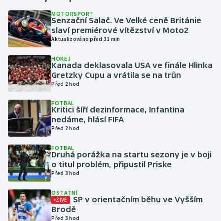
MOTORSPORT
Senzační Salač. Ve Velké ceně Británie
Gymnastika
slaví premiérové vítězství v Moto2
Aktualizováno před 31 min
Házená
HOKEJ
Kanada deklasovala USA ve finále Hlinka
Jezdectví
Gretzky Cupu a vrátila se na trůn
Před 2 hod
Judo
FOTBAL
Kritici šíří dezinformace, Infantina
Krasobruslení
nedáme, hlásí FIFA
Před 2 hod
Lezení
FOTBAL
Druhá porážka na startu sezony je v boji
Lyže a snowboard
o titul problém, připustil Priske
Před 3 hod
Moderní pětiboj
OSTATNÍ
SP v orientačním běhu ve Vyšším
ŽIVĚ
Brodě
Motorsport
Před 3 hod