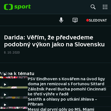
POPULÁRNÍ
SLEDOVAT
Fotbal
Darida: Věřím, že předvedeme
podobný výkon jako na Slovensku
Hokej
8. 10. 2020
Tenis
Atletika
Videa k tématu
Cyklistika
PSV Eindhoven s Kovářem na úvod ligy
doma jen remizoval s Fortunou Sittard
Záložník Pavel Bucha pomohl Cincinnati
DALŠÍ SPORTY
ke třetí výhře v řadě
Sestřih a ohlasy po utkání Jihlava –
Americký fotbal
NEPŘEHLÉDNĚTE
Příbram
Messi dal první góly po MS, Miami