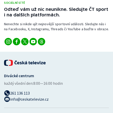
SOCIÁLNÍ SÍTĚ
Stolní tenis
Odteď vám už nic neunikne. Sledujte ČT sport
i na dalších platformách.
Triatlon
Nenechte si nikde ujít nejnovější sportovní události. Sledujte nás i
Veslování
na Facebooku, X, Instagramu, Threads či YouTube a buďte v obraze.
Vodní slalom
Volejbal
Ostatní
Divácké centrum
každý všední den:
8:00—16:00 hodin
261 136 113
info@ceskatelevize.cz