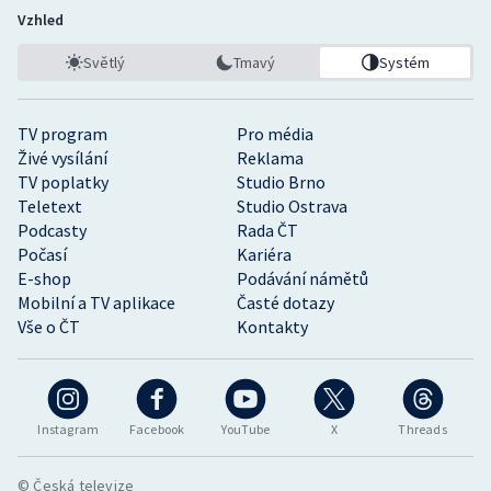
Vzhled
Světlý
Tmavý
Systém
TV program
Pro média
Živé vysílání
Reklama
TV poplatky
Studio Brno
Teletext
Studio Ostrava
Podcasty
Rada ČT
Počasí
Kariéra
E-shop
Podávání námětů
Mobilní a TV aplikace
Časté dotazy
Vše o ČT
Kontakty
Instagram
Facebook
YouTube
X
Threads
© Česká televize