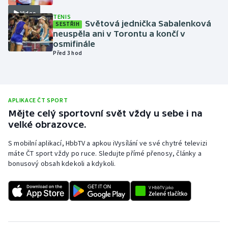
Video
Olympijské hry
TENIS
Světová jednička Sabalenková
SESTŘIH
neuspěla ani v Torontu a končí v
Parasport
osmifinále
Před 3 hod
Plavání
Plážový volejbal
APLIKACE ČT SPORT
Ragby
Mějte celý sportovní svět vždy u sebe i na
velké obrazovce.
Rychlobruslení
S mobilní aplikací, HbbTV a apkou iVysílání ve své chytré televizi
máte ČT sport vždy po ruce. Sledujte přímé přenosy, články a
Rychlostní kanoistika
bonusový obsah kdekoli a kdykoli.
Short track
Sportovní střelba