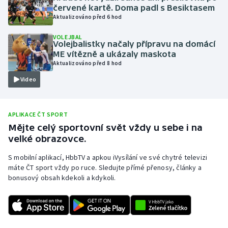
červené kartě. Doma padl s Besiktasem
Olympijské hry
Aktualizováno před 6 hod
VOLEJBAL
Parasport
Volejbalistky načaly přípravu na domácí
ME vítězně a ukázaly maskota
Plavání
Aktualizováno před 8 hod
Video
Plážový volejbal
Ragby
APLIKACE ČT SPORT
Mějte celý sportovní svět vždy u sebe i na
Rychlobruslení
velké obrazovce.
S mobilní aplikací, HbbTV a apkou iVysílání ve své chytré televizi
Rychlostní kanoistika
máte ČT sport vždy po ruce. Sledujte přímé přenosy, články a
bonusový obsah kdekoli a kdykoli.
Short track
Sportovní střelba