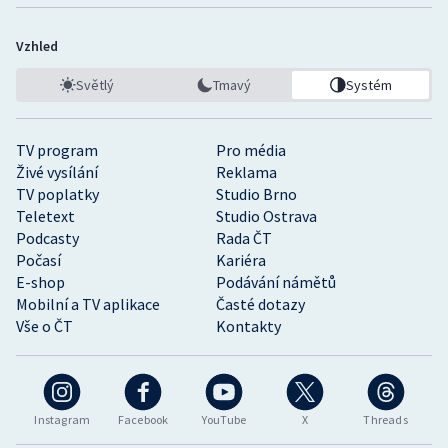
Vzhled
Světlý
Tmavý
Systém
TV program
Pro média
Živé vysílání
Reklama
TV poplatky
Studio Brno
Teletext
Studio Ostrava
Podcasty
Rada ČT
Počasí
Kariéra
E-shop
Podávání námětů
Mobilní a TV aplikace
Časté dotazy
Vše o ČT
Kontakty
Instagram
Facebook
YouTube
X
Threads