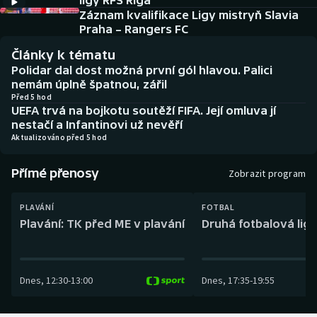
ligy RFS Riga
Baseball a softbal
Soutěže
Záznam kvalifikace Ligy mistryň Slavia
Praha – Rangers FC
Basketbal
Historické návraty
Články k tématu
Polidar dal dost možná první gól hlavou. Palici
Biatlon
Aplikace ČT sport
nemám úplně špatnou, zářil
Před 5 hod
UEFA trvá na bojkotu soutěží FIFA. Její omluva jí
Boby a skeleton
AZ kvíz
nestačí a Infantinovi už nevěří
Aktualizováno před 5 hod
Box
Přímé přenosy
Zobrazit program
Curling
PLAVÁNÍ
FOTBAL
Dostihy
Plavání: TK před ME v plavání
Druhá fotbalová liga
Florbal
Dnes
,
12:30
-
13:00
Dnes
,
17:35
-
19:55
Futsal
Golf