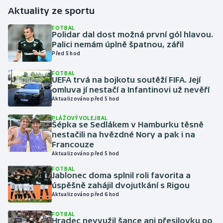
Aktuality ze sportu
Gymnastika
FOTBAL
Polidar dal dost možná první gól hlavou.
Palici nemám úplně špatnou, zářil
Házená
Před 5 hod
Jezdectví
FOTBAL
UEFA trvá na bojkotu soutěží FIFA. Její
omluva jí nestačí a Infantinovi už nevěří
Judo
Aktualizováno před 5 hod
Krasobruslení
PLÁŽOVÝ VOLEJBAL
Šépka se Sedlákem v Hamburku těsně
nestačili na hvězdné Nory a pak i na
Lezení
Francouze
Aktualizováno před 5 hod
Lyže a snowboard
FOTBAL
Jablonec doma splnil roli favorita a
úspěšně zahájil dvojutkání s Rigou
Moderní pětiboj
Aktualizováno před 6 hod
Motorsport
FOTBAL
Hradec nevyužil šance ani přesilovku po