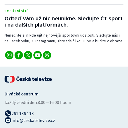
Stolní tenis
SOCIÁLNÍ SÍTĚ
Triatlon
Odteď vám už nic neunikne. Sledujte ČT sport
i na dalších platformách.
Veslování
Nenechte si nikde ujít nejnovější sportovní události. Sledujte nás i
na Facebooku, X, Instagramu, Threads či YouTube a buďte v obraze.
Vodní slalom
Volejbal
Ostatní
Divácké centrum
každý všední den:
8:00—16:00 hodin
261 136 113
info@ceskatelevize.cz