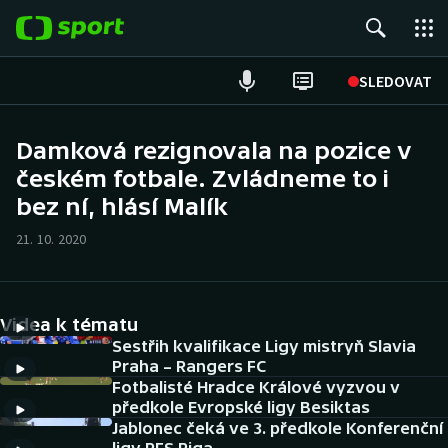
POPULÁRNÍ
SLEDOVAT
Fotbal
Damková rezignovala na pozice v
českém fotbale. Zvládneme to i
Hokej
bez ní, hlásí Malík
Tenis
21. 10. 2020
Atletika
Cyklistika
Videa k tématu
Sestřih kvalifikace Ligy mistryň Slavia
DALŠÍ SPORTY
Praha – Rangers FC
Fotbalisté Hradce Králové vyzvou v
předkole Evropské ligy Besiktas
Americký fotbal
NEPŘEHLÉDNĚTE
Jablonec čeká ve 3. předkole Konferenční