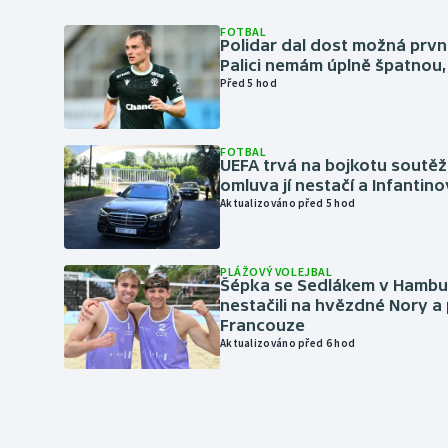
FOTBAL
Polidar dal dost možná první
Palici nemám úplně špatnou, 
Před 5 hod
FOTBAL
UEFA trvá na bojkotu soutěží 
omluva jí nestačí a Infantino
Aktualizováno před 5 hod
PLÁŽOVÝ VOLEJBAL
Šépka se Sedlákem v Hambu
nestačili na hvězdné Nory a 
Francouze
Aktualizováno před 6 hod