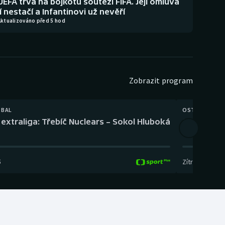
UEFA trvá na bojkotu soutěží FIFA. Její omluva
jí nestačí a Infantinovi už nevěří
Aktualizováno před 5 hod
Zobrazit program
TBAL
OSTATNÍ
extraliga: Třebíč Nuclears – Sokol Hluboká
Orientační
5
Zítra
,
14:00
-
17