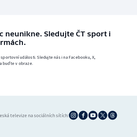
 neunikne. Sledujte ČT sport i
ormách.
 sportovní události. Sledujte nás i na Facebooku, X,
a buďte v obraze.
eská televize na sociálních sítích: