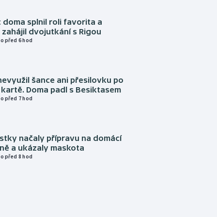
 doma splnil roli favorita a
zahájil dvojutkání s Rigou
o před 6 hod
evyužil šance ani přesilovku po
 kartě. Doma padl s Besiktasem
o před 7 hod
istky načaly přípravu na domácí
zně a ukázaly maskota
o před 8 hod