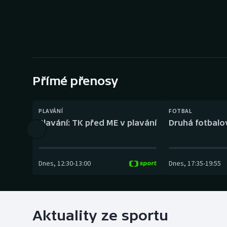
Curling
Dostihy
Florbal
Futsal
Přímé přenosy
Golf
PLAVÁNÍ
FOTBAL
Plavání: TK před ME v plavání
Druhá fotbalov
Gymnastika
Dnes
,
12:30
-
13:00
Dnes
,
17:35
-
19:55
Aktuality ze sportu