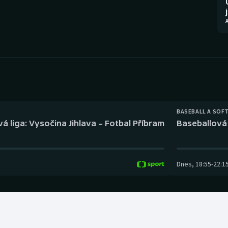
Moderní pětiboj
Triatlon
Motorsport
Veslování
Olympijské hry
Vodní slalom
Parasport
Volejbal
Plavání
Ostatní
BASEBALL A SOF
á liga: Vysočina Jihlava – Fotbal Příbram
Baseballová 
Plážový volejbal
Dnes
,
18:55
-
22:1