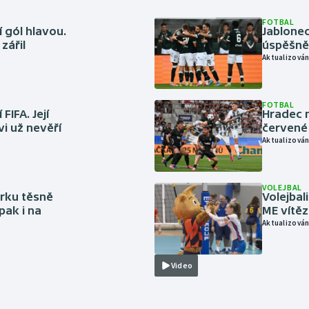
FOTBAL
 gól hlavou.
Jablonec
zářil
úspěšně 
Aktualizován
FOTBAL
FIFA. Její
Hradec n
vi už nevěří
červené
Aktualizován
VOLEJBAL
rku těsně
Volejbal
pak i na
ME vítě
Aktualizován
Video