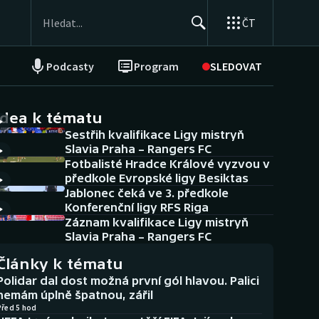
ČT
Podcasty
Program
SLEDOVAT
NEPŘEHLÉDNĚTE
Soutěže
idea k tématu
Sestřih kvalifikace Ligy mistryň
Historické návraty
Slavia Praha – Rangers FC
Fotbalisté Hradce Králové vyzvou v
Aplikace ČT sport
předkole Evropské ligy Besiktas
Jablonec čeká ve 3. předkole
AZ kvíz
Konferenční ligy RFS Riga
Záznam kvalifikace Ligy mistryň
Slavia Praha – Rangers FC
Články k tématu
Polidar dal dost možná první gól hlavou. Palici
nemám úplně špatnou, zářil
Před 5 hod