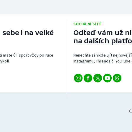
SOCIÁLNÍ SÍTĚ
 sebe i na velké
Odteď vám už nic
na dalších platf
izi máte ČT sport vždy po ruce.
Nenechte si nikde ujít nejnovější
ykoli.
Instagramu, Threads či YouTube 
Č