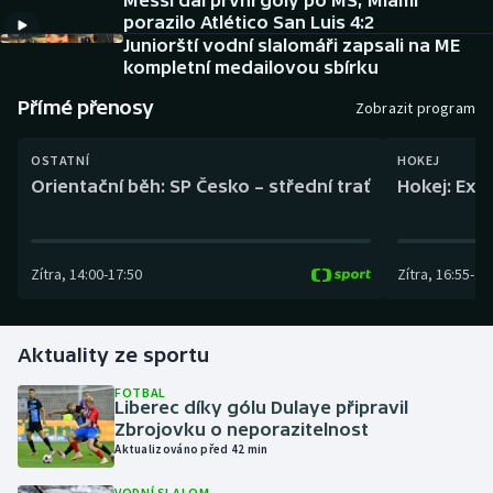
Messi dal první góly po MS, Miami
Baseball a softbal
Soutěže
porazilo Atlético San Luis 4:2
Juniorští vodní slalomáři zapsali na ME
Basketbal
Historické návraty
kompletní medailovou sbírku
Přímé přenosy
Zobrazit program
Biatlon
Aplikace ČT sport
OSTATNÍ
HOKEJ
Boby a skeleton
AZ kvíz
Orientační běh: SP Česko – střední trať
Hokej: Exh
Box
Zítra
,
14:00
-
17:50
Zítra
,
16:55
-
19
Curling
Dostihy
Aktuality ze sportu
Florbal
FOTBAL
Liberec díky gólu Dulaye připravil
Zbrojovku o neporazitelnost
Futsal
Aktualizováno před 42 min
Golf
VODNÍ SLALOM