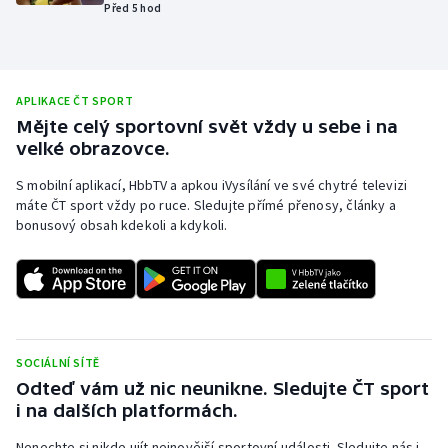
Před 5 hod
Olympijské hry
Parasport
APLIKACE ČT SPORT
Plavání
Mějte celý sportovní svět vždy u sebe i na
velké obrazovce.
Plážový volejbal
S mobilní aplikací, HbbTV a apkou iVysílání ve své chytré televizi
máte ČT sport vždy po ruce. Sledujte přímé přenosy, články a
Ragby
bonusový obsah kdekoli a kdykoli.
Rychlobruslení
Rychlostní kanoistika
SOCIÁLNÍ SÍTĚ
Short track
Odteď vám už nic neunikne. Sledujte ČT sport
i na dalších platformách.
Sportovní střelba
Nenechte si nikde ujít nejnovější sportovní události. Sledujte nás i