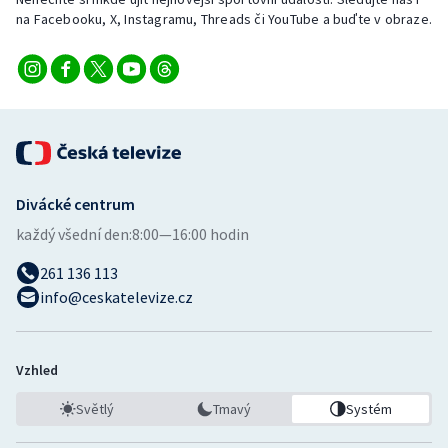
Stolní tenis
na Facebooku, X, Instagramu, Threads či YouTube a buďte v obraze.
Triatlon
Veslování
Vodní slalom
Divácké centrum
Volejbal
každý všední den:
8:00—16:00 hodin
Ostatní
261 136 113
info@ceskatelevize.cz
Vzhled
Světlý
Tmavý
Systém