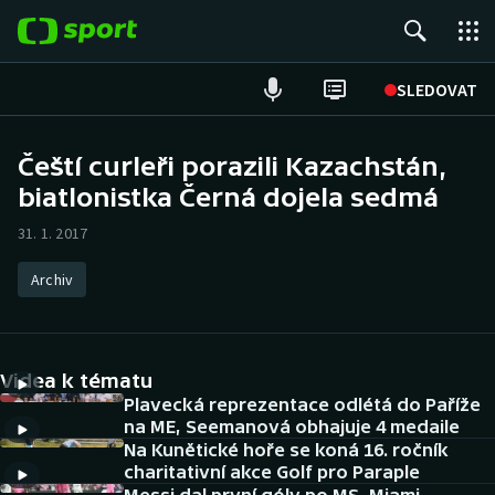
POPULÁRNÍ
SLEDOVAT
Fotbal
Čeští curleři porazili Kazachstán,
biatlonistka Černá dojela sedmá
Hokej
31. 1. 2017
Tenis
Archiv
Atletika
Cyklistika
Videa k tématu
DALŠÍ SPORTY
Plavecká reprezentace odlétá do Paříže
na ME, Seemanová obhajuje 4 medaile
Na Kunětické hoře se koná 16. ročník
Americký fotbal
NEPŘEHLÉDNĚTE
charitativní akce Golf pro Paraple