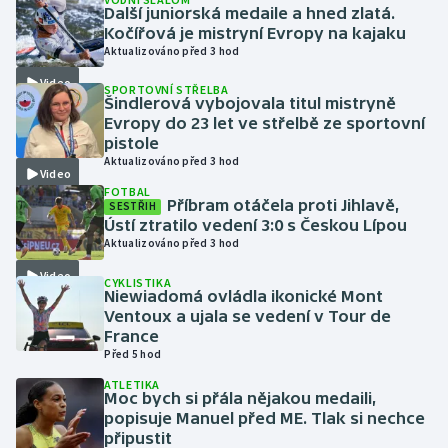
Další juniorská medaile a hned zlatá.
Kočířová je mistryní Evropy na kajaku
Gymnastika
Aktualizováno před 3 hod
Video
SPORTOVNÍ STŘELBA
Házená
Šindlerová vybojovala titul mistryně
Evropy do 23 let ve střelbě ze sportovní
Jezdectví
pistole
Aktualizováno před 3 hod
Video
Judo
FOTBAL
Příbram otáčela proti Jihlavě,
SESTŘIH
Ústí ztratilo vedení 3:0 s Českou Lípou
Krasobruslení
Aktualizováno před 3 hod
Video
CYKLISTIKA
Lezení
Niewiadomá ovládla ikonické Mont
Ventoux a ujala se vedení v Tour de
Lyže a snowboard
France
Před 5 hod
Moderní pětiboj
ATLETIKA
Moc bych si přála nějakou medaili,
popisuje Manuel před ME. Tlak si nechce
Motorsport
připustit