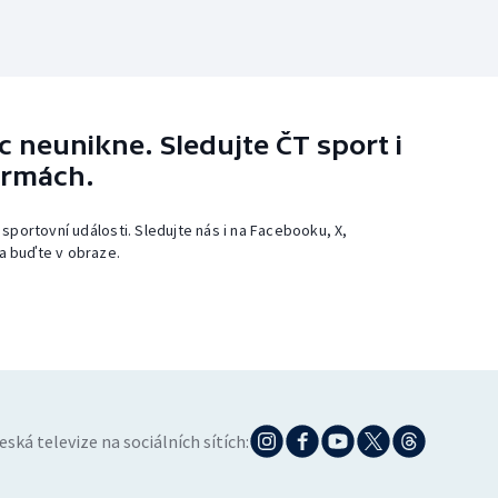
 neunikne. Sledujte ČT sport i
ormách.
 sportovní události. Sledujte nás i na Facebooku, X,
a buďte v obraze.
eská televize na sociálních sítích: