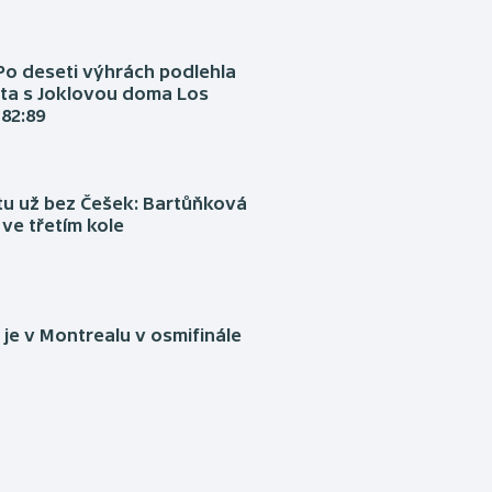
Po deseti výhrách podlehla
ta s Joklovou doma Los
82:89
tu už bez Češek: Bartůňková
 ve třetím kole
je v Montrealu v osmifinále