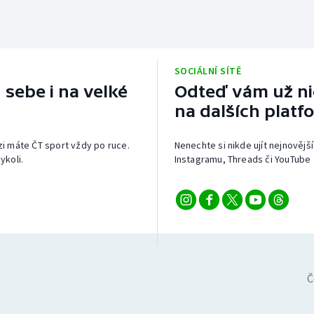
SOCIÁLNÍ SÍTĚ
 sebe i na velké
Odteď vám už nic
na dalších platf
izi máte ČT sport vždy po ruce.
Nenechte si nikde ujít nejnovější
ykoli.
Instagramu, Threads či YouTube 
Č