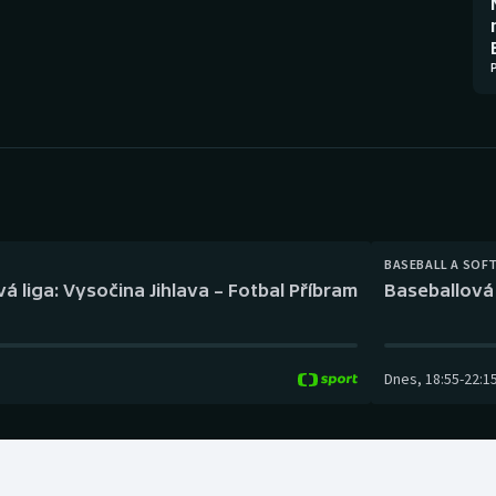
Moderní pětiboj
Triatlon
Motorsport
Veslování
Olympijské hry
Vodní slalom
Parasport
Volejbal
Plavání
Ostatní
BASEBALL A SOF
Plážový volejbal
á liga: Vysočina Jihlava – Fotbal Příbram
Baseballová 
Dnes
,
18:55
-
22:1