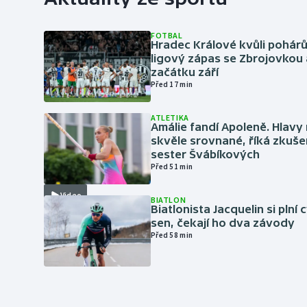
FOTBAL
Hradec Králové kvůli pohár
ligový zápas se Zbrojovkou 
začátku září
Před 17 min
ATLETIKA
Amálie fandí Apoleně. Hlav
skvěle srovnané, říká zkuše
sester Švábíkových
Před 51 min
Video
BIATLON
Biatlonista Jacquelin si plní 
sen, čekají ho dva závody
Před 58 min