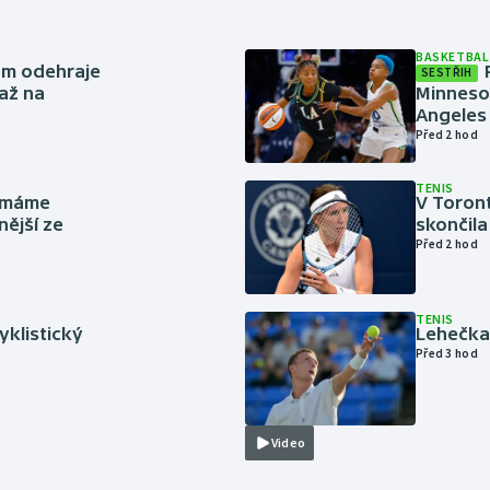
BASKETBAL
ům odehraje
SESTŘIH
až na
Minneso
Angeles 
Před 2 hod
TENIS
y máme
V Toron
nější ze
skončila
Před 2 hod
TENIS
cyklistický
Lehečka 
Před 3 hod
Video