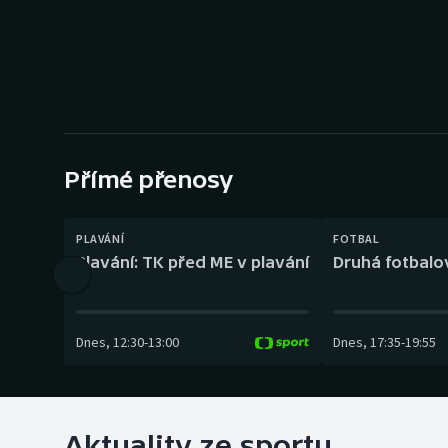
Curling
Dostihy
Florbal
Futsal
Přímé přenosy
Golf
PLAVÁNÍ
FOTBAL
Gymnastika
Plavání: TK před ME v plavání
Druhá fotbalov
Dnes
,
12:30
-
13:00
Dnes
,
17:35
-
19:55
Aktuality ze sportu