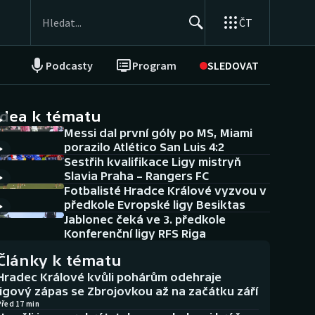
ČT
Podcasty
Program
SLEDOVAT
NEPŘEHLÉDNĚTE
Soutěže
idea k tématu
Messi dal první góly po MS, Miami
Historické návraty
porazilo Atlético San Luis 4:2
Sestřih kvalifikace Ligy mistryň
Aplikace ČT sport
Slavia Praha – Rangers FC
Fotbalisté Hradce Králové vyzvou v
AZ kvíz
předkole Evropské ligy Besiktas
Jablonec čeká ve 3. předkole
Konferenční ligy RFS Riga
Články k tématu
Hradec Králové kvůli pohárům odehraje
ligový zápas se Zbrojovkou až na začátku září
Před 17 min