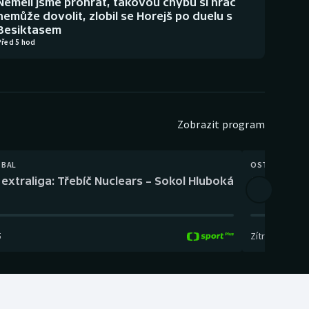
Neměli jsme prohrát, takovou chybu si hráč
nemůže dovolit, zlobil se Horejš po duelu s
Besiktasem
Před 5 hod
Zobrazit program
TBAL
OSTATNÍ
extraliga: Třebíč Nuclears – Sokol Hluboká
Orientační
5
Zítra
,
14:00
-
17