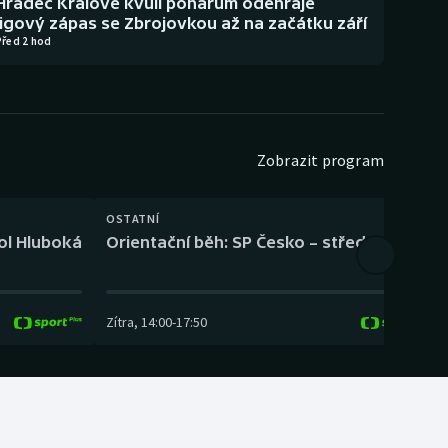
Hradec Králové kvůli pohárům odehraje
ligový zápas se Zbrojovkou až na začátku září
Před 2 hod
Zobrazit program
OSTATNÍ
H
kol Hluboká
Orientační běh: SP Česko – střední trať
H
Zítra
,
14:00
-
17:50
Z