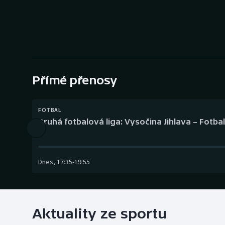
Curling
Dostihy
Florbal
Futsal
Přímé přenosy
Golf
FOTBAL
Druhá fotbalová liga: Vysočina Jihlava – Fotba
Gymnastika
Dnes
,
17:35
-
19:55
Aktuality ze sportu