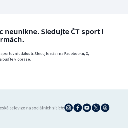
 neunikne. Sledujte ČT sport i
ormách.
 sportovní události. Sledujte nás i na Facebooku, X,
a buďte v obraze.
eská televize na sociálních sítích: