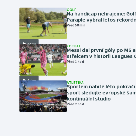
GOLF
Na handicap nehrajeme: Golf
Paraple vybral letos rekordn
Před 58 min
Video
FOTBAL
Messi dal první góly po MS a
střelcem v historii Leagues
Před 1 hod
Video
ATLETIKA
Sportem nabité léto pokraču
sport sledujte evropské šam
kontinuální studio
Před 2 hod