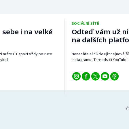
SOCIÁLNÍ SÍTĚ
 sebe i na velké
Odteď vám už nic
na dalších platf
izi máte ČT sport vždy po ruce.
Nenechte si nikde ujít nejnovější
ykoli.
Instagramu, Threads či YouTube 
Č