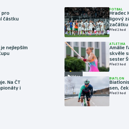
FOTBAL
 pro
Hradec 
í částku
ligový z
začátku 
Před 2 hod
ATLETIKA
 je nejlepším
Amálie 
 Cupu
skvěle s
sester 
Před 3 hod
Video
BIATLON
je. Na ČT
Biatlonis
pionáty i
sen, ček
Před 3 hod