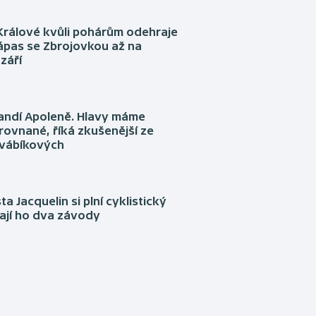
Králové kvůli pohárům odehraje
ápas se Zbrojovkou až na
září
fandí Apoleně. Hlavy máme
rovnané, říká zkušenější ze
Švábíkových
ta Jacquelin si plní cyklistický
ají ho dva závody