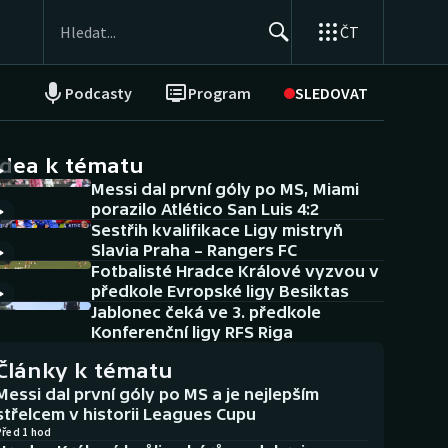
ČT
Podcasty
Program
SLEDOVAT
NEPŘEHLÉDNĚTE
Soutěže
idea k tématu
Messi dal první góly po MS, Miami
Historické návraty
porazilo Atlético San Luis 4:2
Sestřih kvalifikace Ligy mistryň
Aplikace ČT sport
Slavia Praha – Rangers FC
Fotbalisté Hradce Králové vyzvou v
AZ kvíz
předkole Evropské ligy Besiktas
Jablonec čeká ve 3. předkole
Konferenční ligy RFS Riga
Články k tématu
Messi dal první góly po MS a je nejlepším
střelcem v historii Leagues Cupu
Před 1 hod