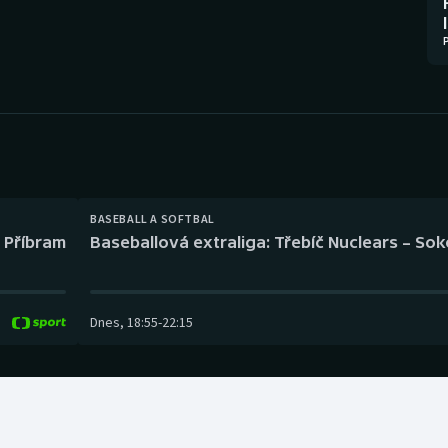
Moderní pětiboj
Triatlon
Motorsport
Veslování
Olympijské hry
Vodní slalom
Parasport
Volejbal
Plavání
Ostatní
BASEBALL A SOFTBAL
l Příbram
Baseballová extraliga: Třebíč Nuclears – So
Plážový volejbal
Dnes
,
18:55
-
22:15