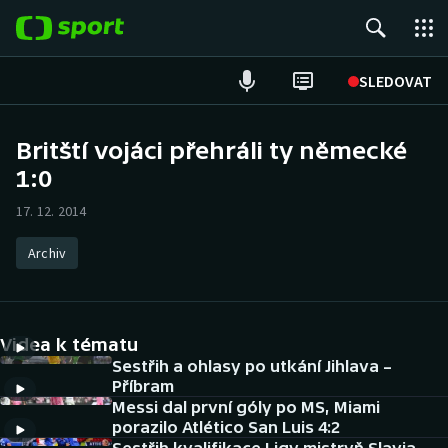
POPULÁRNÍ
SLEDOVAT
Fotbal
Britští vojáci přehráli ty německé
1:0
Hokej
17. 12. 2014
Tenis
Archiv
Atletika
Cyklistika
Videa k tématu
DALŠÍ SPORTY
Sestřih a ohlasy po utkání Jihlava –
Příbram
Messi dal první góly po MS, Miami
Americký fotbal
NEPŘEHLÉDNĚTE
porazilo Atlético San Luis 4:2