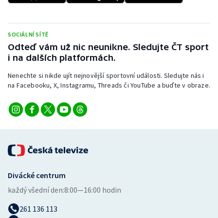
Stolní tenis
Triatlon
SOCIÁLNÍ SÍTĚ
Odteď vám už nic neunikne. Sledujte ČT sport
Veslování
i na dalších platformách.
Nenechte si nikde ujít nejnovější sportovní události. Sledujte nás i
Vodní slalom
na Facebooku, X, Instagramu, Threads či YouTube a buďte v obraze.
Volejbal
Ostatní
Divácké centrum
každý všední den:
8:00—16:00 hodin
261 136 113