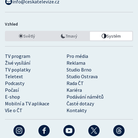
info@ceskatelevize.cz
Vzhled
Světlý
Tmavý
Systém
TV program
Pro média
Živé vysílání
Reklama
TV poplatky
Studio Brno
Teletext
Studio Ostrava
Podcasty
Rada ČT
Počasí
Kariéra
E-shop
Podávání námětů
Mobilní a TV aplikace
Časté dotazy
Vše o ČT
Kontakty