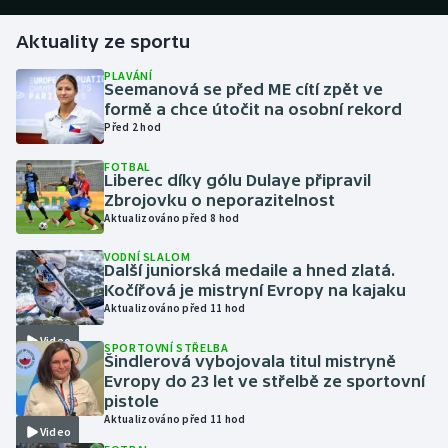
Aktuality ze sportu
Gymnastika
PLAVÁNÍ
Seemanová se před ME cítí zpět ve
Házená
formě a chce útočit na osobní rekord
Před 2 hod
Jezdectví
FOTBAL
Liberec díky gólu Dulaye připravil
Judo
Zbrojovku o neporazitelnost
Aktualizováno před 8 hod
Krasobruslení
VODNÍ SLALOM
Další juniorská medaile a hned zlatá.
Lezení
Kočířová je mistryní Evropy na kajaku
Aktualizováno před 11 hod
Lyže a snowboard
Video
SPORTOVNÍ STŘELBA
Šindlerová vybojovala titul mistryně
Moderní pětiboj
Evropy do 23 let ve střelbě ze sportovní
pistole
Aktualizováno před 11 hod
Motorsport
Video