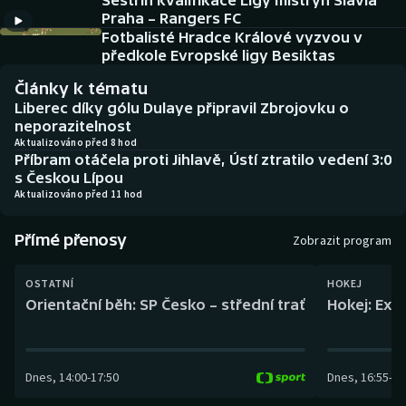
Sestřih kvalifikace Ligy mistryň Slavia
Baseball a softbal
Soutěže
Praha – Rangers FC
Fotbalisté Hradce Králové vyzvou v
Basketbal
Historické návraty
předkole Evropské ligy Besiktas
Články k tématu
Biatlon
Aplikace ČT sport
Liberec díky gólu Dulaye připravil Zbrojovku o
neporazitelnost
Boby a skeleton
AZ kvíz
Aktualizováno před 8 hod
Příbram otáčela proti Jihlavě, Ústí ztratilo vedení 3:0
s Českou Lípou
Box
Aktualizováno před 11 hod
Curling
Přímé přenosy
Zobrazit program
Dostihy
OSTATNÍ
HOKEJ
Orientační běh: SP Česko – střední trať
Hokej: Exh
Florbal
Futsal
Dnes
,
14:00
-
17:50
Dnes
,
16:55
-
19
Golf