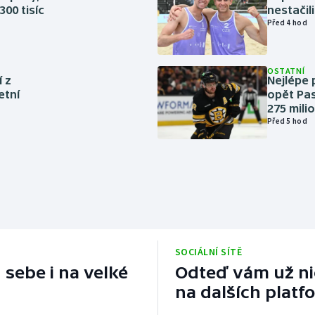
300 tisíc
nestačil
Před 4 hod
OSTATNÍ
í z
Nejlépe 
etní
opět Pas
275 mili
Před 5 hod
SOCIÁLNÍ SÍTĚ
 sebe i na velké
Odteď vám už nic
na dalších platf