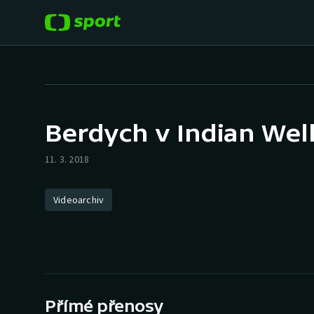
POPULÁRNÍ
DALŠÍ SPORTY
Fotbal
Americký fotbal
Berdych v Indian Well
Hokej
Baseball a softbal
11. 3. 2018
Tenis
Basketbal
Videoarchiv
Atletika
Biatlon
Cyklistika
Boby a skeleton
Box
Přímé přenosy