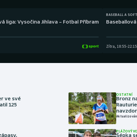
Moderní pětiboj
Triatlon
BASEBALL A SOF
Motorsport
Veslování
á liga: Vysočina Jihlava – Fotbal Příbram
Baseballová 
Olympijské hry
Vodní slalom
Parasport
Volejbal
Zítra
,
18:55
-
22:15
Plavání
Ostatní
Plážový volejbal
OSTATNÍ
er ve své
Bronz na
til 125
Rauturie
navzdor
Aktualizován
PLÁŽOVÝ V
zápasy,
Šépka s