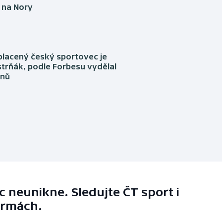
i na Nory
placený český sportovec je
trňák, podle Forbesu vydělal
onů
 neunikne. Sledujte ČT sport i
ormách.