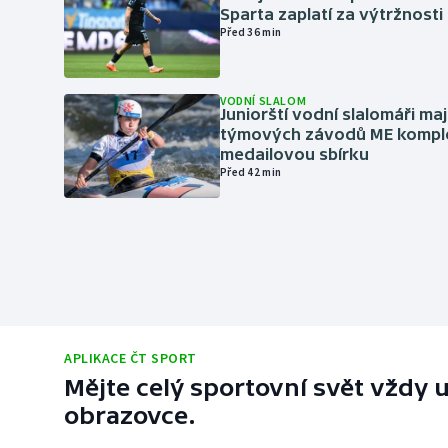
Sparta zaplatí za výtržnosti 
Před 36 min
VODNÍ SLALOM
Juniorští vodní slalomáři maj
týmových závodů ME kompl
medailovou sbírku
Před 42 min
APLIKACE ČT SPORT
Mějte celý sportovní svět vždy u
obrazovce.