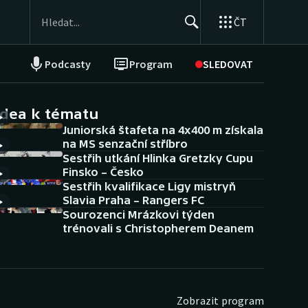
ČT
Podcasty
Program
SLEDOVAT
NEPŘEHLÉDNĚTE
Soutěže
idea k tématu
Juniorská štafeta na 4x400 m získala
Historické návraty
na MS senzační stříbro
Sestřih utkání Hlinka Gretzky Cupu
Aplikace ČT sport
Finsko – Česko
Sestřih kvalifikace Ligy mistryň
AZ kvíz
Slavia Praha – Rangers FC
Sourozenci Mrázkovi týden
trénovali s Christopherem Deanem
Zobrazit program