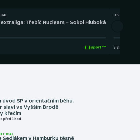
TBAL
OSTATNÍ
extraliga: Třebíč Nuclears – Sokol Hluboká
Orientační
8.8.
,
14:00
-
17:
 úvod SP v orientačním běhu.
r slaví ve Vyšším Brodě
y křečím
o před 1 hod
OLEJBAL
e Sedlákem v Hamburku těsně