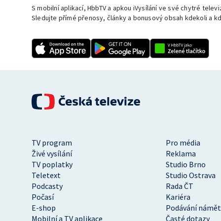
S mobilní aplikací, HbbTV a apkou iVysílání ve své chytré telev
Sledujte přímé přenosy, články a bonusový obsah kdekoli a kd
TV program
Pro média
Živé vysílání
Reklama
TV poplatky
Studio Brno
Teletext
Studio Ostrava
Podcasty
Rada ČT
Počasí
Kariéra
E-shop
Podávání námět
Mobilní a TV aplikace
Časté dotazy