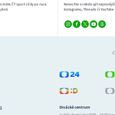
izi máte ČT sport vždy po ruce.
Nenechte si nikde ujít nejnovější
ykoli.
Instagramu, Threads či YouTube 
Č
Divácké centrum
ů
každý všední den:
8:00—16:00 ho