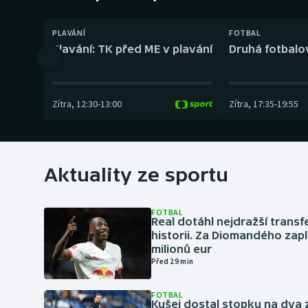
Curling
PLAVÁNÍ
FOTBAL
Dostihy
Plavání: TK před ME v plavání
Druhá fotbalov
Florbal
Futsal
Zítra
,
12:30
-
13:00
Zítra
,
17:35
-
19:55
Golf
Gymnastika
Aktuality ze sportu
FOTBAL
Real dotáhl nejdražší transf
historii. Za Diomandého zapla
milionů eur
Před 29 min
FOTBAL
Kušej dostal stopku na dva 