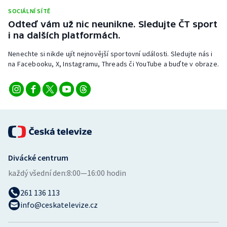
Short track
SOCIÁLNÍ SÍTĚ
Odteď vám už nic neunikne. Sledujte ČT sport
Sportovní střelba
i na dalších platformách.
Nenechte si nikde ujít nejnovější sportovní události. Sledujte nás i
Stolní tenis
na Facebooku, X, Instagramu, Threads či YouTube a buďte v obraze.
Triatlon
Veslování
Vodní slalom
Volejbal
Divácké centrum
každý všední den:
8:00—16:00 hodin
Ostatní
261 136 113
info@ceskatelevize.cz