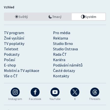
Vzhled
Světlý
Tmavý
Systém
TV program
Pro média
Živé vysílání
Reklama
TV poplatky
Studio Brno
Teletext
Studio Ostrava
Podcasty
Rada ČT
Počasí
Kariéra
E-shop
Podávání námětů
Mobilní a TV aplikace
Časté dotazy
Vše o ČT
Kontakty
Instagram
Facebook
YouTube
X
Threads