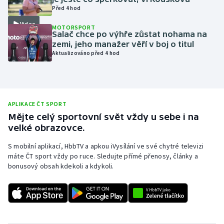
Před 4 hod
Moderní pětiboj
Video
MOTORSPORT
Salač chce po výhře zůstat nohama na
Motorsport
zemi, jeho manažer věří v boj o titul
Aktualizováno před 4 hod
Olympijské hry
Parasport
APLIKACE ČT SPORT
Plavání
Mějte celý sportovní svět vždy u sebe i na
velké obrazovce.
Plážový volejbal
S mobilní aplikací, HbbTV a apkou iVysílání ve své chytré televizi
máte ČT sport vždy po ruce. Sledujte přímé přenosy, články a
Ragby
bonusový obsah kdekoli a kdykoli.
Rychlobruslení
Rychlostní kanoistika