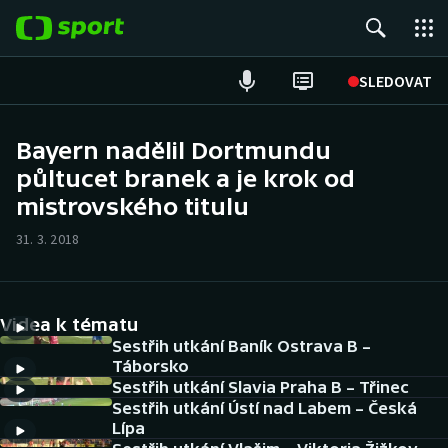
POPULÁRNÍ
SLEDOVAT
ME v atletice
Bayern nadělil Dortmundu
půltucet branek a je krok od
ME v plavání
mistrovského titulu
Fotbal
31. 3. 2018
Hokej
Tenis
Videa k tématu
Sestřih utkání Baník Ostrava B –
DALŠÍ SPORTY
Táborsko
Sestřih utkání Slavia Praha B – Třinec
Sestřih utkání Ústí nad Labem – Česká
Americký fotbal
NEPŘEHLÉDNĚTE
Lípa