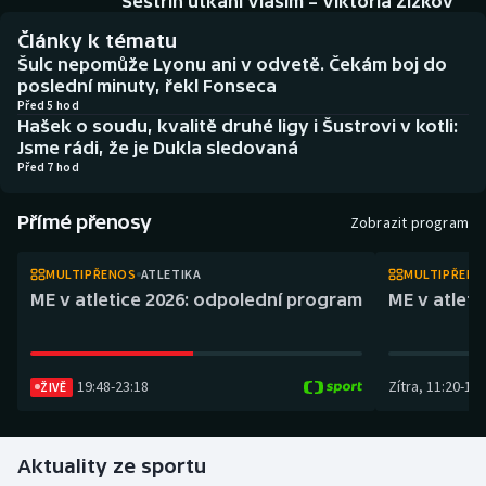
Sestřih utkání Vlašim – Viktoria Žižkov
Atletika
Soutěže
Články k tématu
Šulc nepomůže Lyonu ani v odvetě. Čekám boj do
Baseball a softbal
Historické návraty
poslední minuty, řekl Fonseca
Před 5 hod
Basketbal
Aplikace ČT sport
Hašek o soudu, kvalitě druhé ligy i Šustrovi v kotli:
Jsme rádi, že je Dukla sledovaná
Před 7 hod
Biatlon
AZ kvíz
Přímé přenosy
Boby a skeleton
Zobrazit program
Box
MULTIPŘENOS
ATLETIKA
MULTIPŘEN
ME v atletice 2026: odpolední program
ME v atlet
Curling
Cyklistika
19:48
-
23:18
Zítra
,
11:20
-
14:
ŽIVĚ
Dostihy
Aktuality ze sportu
Florbal