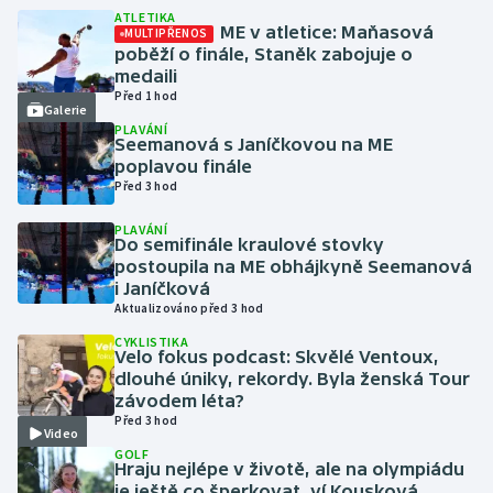
ATLETIKA
ME v atletice: Maňasová
MULTIPŘENOS
Futsal
poběží o finále, Staněk zabojuje o
medaili
Před 1 hod
Golf
Galerie
PLAVÁNÍ
Seemanová s Janíčkovou na ME
Gymnastika
poplavou finále
Před 3 hod
Házená
PLAVÁNÍ
Do semifinále kraulové stovky
Jezdectví
postoupila na ME obhájkyně Seemanová
i Janíčková
Aktualizováno před 3 hod
Judo
CYKLISTIKA
Velo fokus podcast: Skvělé Ventoux,
Krasobruslení
dlouhé úniky, rekordy. Byla ženská Tour
závodem léta?
Lezení
Před 3 hod
Video
GOLF
Hraju nejlépe v životě, ale na olympiádu
Lyže a snowboard
je ještě co šperkovat, ví Kousková