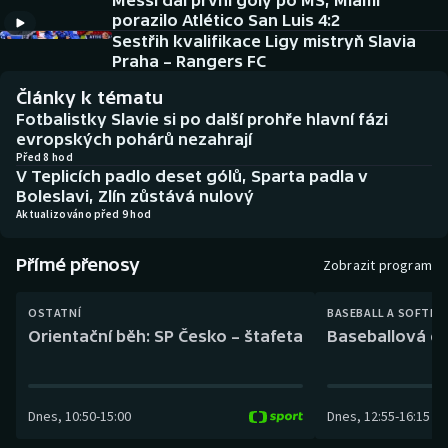
Messi dal první góly po MS, Miami
Baseball a softbal
Soutěže
porazilo Atlético San Luis 4:2
Sestřih kvalifikace Ligy mistryň Slavia
Basketbal
Historické návraty
Praha – Rangers FC
Články k tématu
Biatlon
Aplikace ČT sport
Fotbalistky Slavie si po další prohře hlavní fázi
evropských pohárů nezahrají
Boby a skeleton
AZ kvíz
Před 8 hod
V Teplicích padlo deset gólů, Sparta padla v
Boleslavi, Zlín zůstává nulový
Box
Aktualizováno před 9 hod
Curling
Přímé přenosy
Zobrazit program
Dostihy
OSTATNÍ
BASEBALL A SOFTBA
Orientační běh: SP Česko – štafeta
Baseballová ex
Florbal
Futsal
Dnes
,
10:50
-
15:00
Dnes
,
12:55
-
16:15
Golf