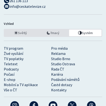
261 136 113
info@ceskatelevize.cz
Vzhled
Světlý
Tmavý
Systém
TV program
Pro média
Živé vysílání
Reklama
TV poplatky
Studio Brno
Teletext
Studio Ostrava
Podcasty
Rada ČT
Počasí
Kariéra
E-shop
Podávání námětů
Mobilní a TV aplikace
Časté dotazy
Vše o ČT
Kontakty