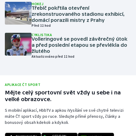
HOKEJ
Třebíč pokřtila otevření
Olympijské hry
zrekonstruovaného stadionu exhibicí,
domácí porazili mistry z Prahy
Parasport
Před 12 hod
CYKLISTIKA
Plavání
Volleringové se povedl závěrečný útok
a před poslední etapou se převlékla do
žlutého
Plážový volejbal
Aktualizováno před 12 hod
Ragby
Rychlobruslení
APLIKACE ČT SPORT
Mějte celý sportovní svět vždy u sebe i na
Rychlostní kanoistika
velké obrazovce.
S mobilní aplikací, HbbTV a apkou iVysílání ve své chytré televizi
Short track
máte ČT sport vždy po ruce. Sledujte přímé přenosy, články a
bonusový obsah kdekoli a kdykoli.
Sportovní střelba