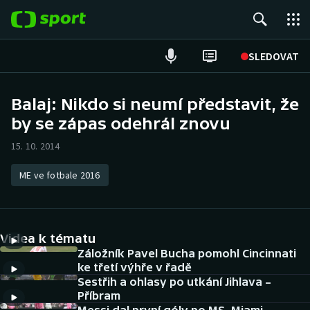
POPULÁRNÍ
SLEDOVAT
Fotbal
Balaj: Nikdo si neumí představit, že
by se zápas odehrál znovu
Hokej
15. 10. 2014
Tenis
ME ve fotbale 2016
Atletika
Cyklistika
Videa k tématu
DALŠÍ SPORTY
Záložník Pavel Bucha pomohl Cincinnati
ke třetí výhře v řadě
Sestřih a ohlasy po utkání Jihlava –
Americký fotbal
NEPŘEHLÉDNĚTE
Příbram