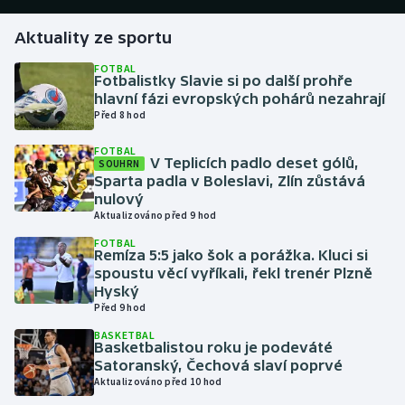
Aktuality ze sportu
Gymnastika
FOTBAL
Fotbalistky Slavie si po další prohře
Házená
hlavní fázi evropských pohárů nezahrají
Před 8 hod
Jezdectví
FOTBAL
V Teplicích padlo deset gólů,
SOUHRN
Judo
Sparta padla v Boleslavi, Zlín zůstává
nulový
Krasobruslení
Aktualizováno před 9 hod
FOTBAL
Remíza 5:5 jako šok a porážka. Kluci si
Lezení
spoustu věcí vyříkali, řekl trenér Plzně
Hyský
Lyže a snowboard
Před 9 hod
BASKETBAL
Moderní pětiboj
Basketbalistou roku je podeváté
Satoranský, Čechová slaví poprvé
Aktualizováno před 10 hod
Motorsport