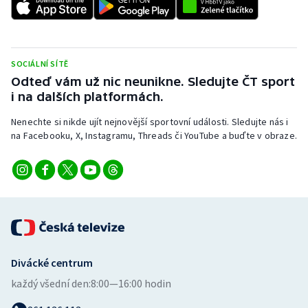
Stolní tenis
Triatlon
SOCIÁLNÍ SÍTĚ
Veslování
Odteď vám už nic neunikne. Sledujte ČT sport
i na dalších platformách.
Vodní slalom
Nenechte si nikde ujít nejnovější sportovní události. Sledujte nás i
na Facebooku, X, Instagramu, Threads či YouTube a buďte v obraze.
Volejbal
Ostatní
Divácké centrum
každý všední den:
8:00—16:00 hodin