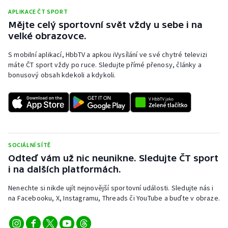
Baseball a softbal
Soutěže
APLIKACE ČT SPORT
Mějte celý sportovní svět vždy u sebe i na
Basketbal
Historické návraty
velké obrazovce.
S mobilní aplikací, HbbTV a apkou iVysílání ve své chytré televizi
Biatlon
Aplikace ČT sport
máte ČT sport vždy po ruce. Sledujte přímé přenosy, články a
bonusový obsah kdekoli a kdykoli.
Boby a skeleton
AZ kvíz
Box
Curling
SOCIÁLNÍ SÍTĚ
Dostihy
Odteď vám už nic neunikne. Sledujte ČT sport
i na dalších platformách.
Florbal
Nenechte si nikde ujít nejnovější sportovní události. Sledujte nás i
na Facebooku, X, Instagramu, Threads či YouTube a buďte v obraze.
Futsal
Golf