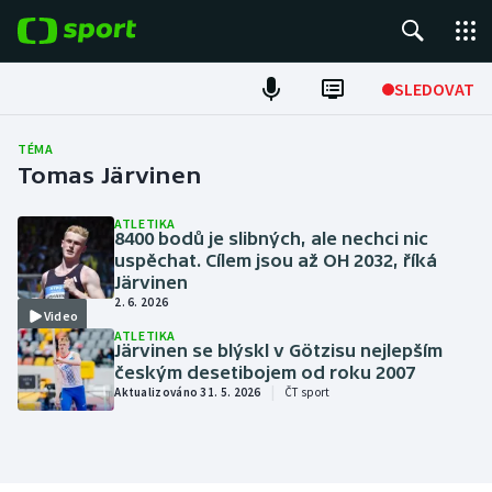
POPULÁRNÍ
SLEDOVAT
Fotbal
TÉMA
Tomas Järvinen
Hokej
ATLETIKA
8400 bodů je slibných, ale nechci nic
Tenis
uspěchat. Cílem jsou až OH 2032, říká
Järvinen
Atletika
2. 6. 2026
Video
ATLETIKA
Cyklistika
Järvinen se blýskl v Götzisu nejlepším
českým desetibojem od roku 2007
|
Aktualizováno 31. 5. 2026
ČT sport
DALŠÍ SPORTY
Americký fotbal
NEPŘEHLÉDNĚTE