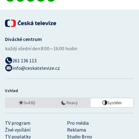
Gymnastika
Házená
Divácké centrum
Jezdectví
každý všední den:
8:00—16:00 hodin
Judo
261 136 113
info@ceskatelevize.cz
Krasobruslení
Lezení
Vzhled
Světlý
Tmavý
Systém
Lyže a snowboard
Moderní pětiboj
TV program
Pro média
Živé vysílání
Reklama
Motorsport
TV poplatky
Studio Brno