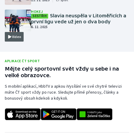
Baseball a softbal
Soutěže
HOKEJ
Slavia neuspěla v Litoměřicích a
SESTŘIH
Basketbal
Historické návraty
první ligu vede už jen o dva body
6. 12. 2025
Biatlon
Aplikace ČT sport
Video
Boby a skeleton
AZ kvíz
APLIKACE ČT SPORT
Box
Mějte celý sportovní svět vždy u sebe i na
velké obrazovce.
Curling
S mobilní aplikací, HbbTV a apkou iVysílání ve své chytré televizi
Dostihy
máte ČT sport vždy po ruce. Sledujte přímé přenosy, články a
bonusový obsah kdekoli a kdykoli.
Florbal
Futsal
Golf