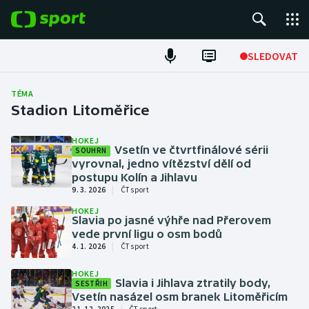
POPULÁRNÍ
SLEDOVAT
Fotbal
TÉMA
Stadion Litoměřice
Hokej
HOKEJ
Vsetín ve čtvrtfinálové sérii
SOUHRN
Tenis
vyrovnal, jedno vítězství dělí od
postupu Kolín a Jihlavu
Atletika
|
9. 3. 2026
ČT sport
HOKEJ
Cyklistika
Slavia po jasné výhře nad Přerovem
vede první ligu o osm bodů
|
4. 1. 2026
ČT sport
DALŠÍ SPORTY
HOKEJ
Slavia i Jihlava ztratily body,
SESTŘIH
Americký fotbal
NEPŘEHLÉDNĚTE
Vsetín nasázel osm branek Litoměřicím
|
21. 12. 2025
ČT sport