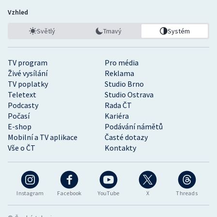
Vzhled
Olympijské hry
Světlý
Tmavý
Systém
Parasport
Plavání
TV program
Pro média
Živé vysílání
Reklama
TV poplatky
Studio Brno
Plážový volejbal
Teletext
Studio Ostrava
Podcasty
Rada ČT
Ragby
Počasí
Kariéra
E-shop
Podávání námětů
Rychlobruslení
Mobilní a TV aplikace
Časté dotazy
Vše o ČT
Kontakty
Rychlostní kanoistika
Short track
Instagram
Facebook
YouTube
X
Threads
Sportovní střelba