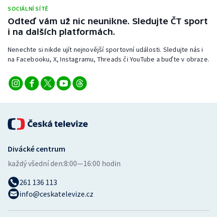
SOCIÁLNÍ SÍTĚ
Odteď vám už nic neunikne. Sledujte ČT sport
Gymnastika
i na dalších platformách.
Házená
Nenechte si nikde ujít nejnovější sportovní události. Sledujte nás i
na Facebooku, X, Instagramu, Threads či YouTube a buďte v obraze.
Jezdectví
Judo
Krasobruslení
Lezení
Divácké centrum
Lyže a snowboard
každý všední den:
8:00—16:00 hodin
261 136 113
Moderní pětiboj
info@ceskatelevize.cz
Motorsport