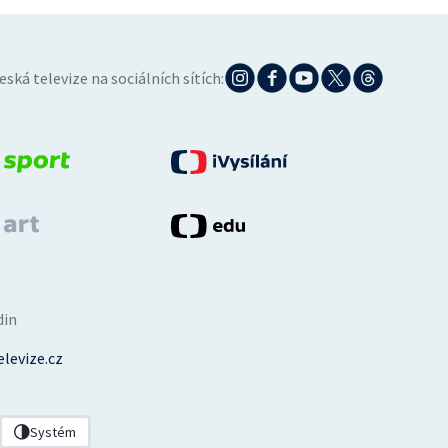
eská televize na sociálních sítích:
din
levize.cz
Systém