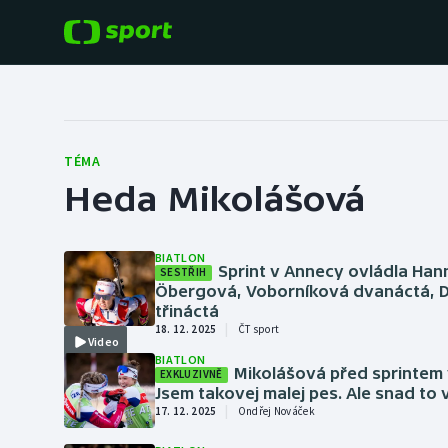
POPULÁRNÍ
DALŠÍ SPORTY
Fotbal
Americký fotbal
TÉMA
Heda Mikolášová
Hokej
Baseball a softbal
Tenis
Basketbal
BIATLON
Sprint v Annecy ovládla Han
SESTŘIH
Atletika
Öbergová, Voborníková dvanáctá, 
Biatlon
třináctá
|
18. 12. 2025
ČT sport
Cyklistika
Video
Boby a skeleton
BIATLON
Mikolášová před sprintem 
EXKLUZIVNĚ
Jsem takovej malej pes. Ale snad to 
Box
|
17. 12. 2025
Ondřej Nováček