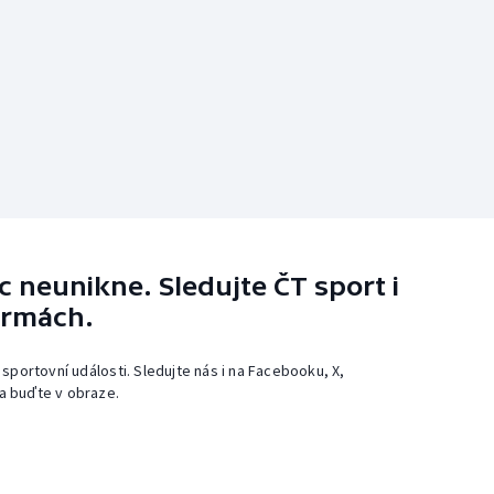
 neunikne. Sledujte ČT sport i
ormách.
 sportovní události. Sledujte nás i na Facebooku, X,
a buďte v obraze.