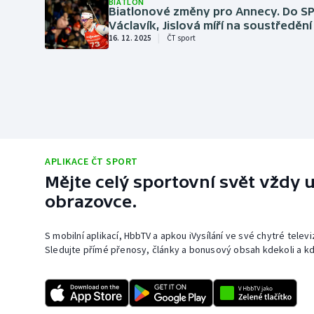
BIATLON
Curling
Biatlonové změny pro Annecy. Do SP
Václavík, Jislová míří na soustředění
Dostihy
|
16. 12. 2025
ČT sport
Florbal
Futsal
Golf
APLIKACE ČT SPORT
Gymnastika
Mějte celý sportovní svět vždy u
obrazovce.
S mobilní aplikací, HbbTV a apkou iVysílání ve své chytré telev
Sledujte přímé přenosy, články a bonusový obsah kdekoli a kd