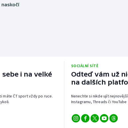
Moderní pětiboj
Triatlon
 naskočí
Motorsport
Veslování
Olympijské hry
Vodní slalom
Parasport
Volejbal
Plavání
Ostatní
SOCIÁLNÍ SÍTĚ
Plážový volejbal
 sebe i na velké
Odteď vám už nic
na dalších platf
izi máte ČT sport vždy po ruce.
Nenechte si nikde ujít nejnovější
ykoli.
Instagramu, Threads či YouTube 