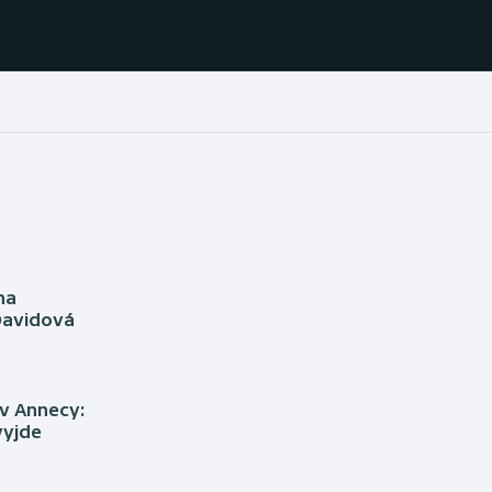
Házená
Ragby
Jezdectví
Rychlobruslení
Rychlostní
Judo
kanoistika
na
Davidová
Krasobruslení
Short track
Lezení
Sportovní střelba
v Annecy:
vyjde
Lyže a snowboard
Stolní tenis