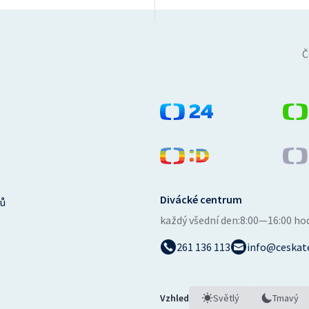
Č
Divácké centrum
ů
každý všední den:
8:00—16:00 ho
261 136 113
info@ceskate
Vzhled
Světlý
Tmavý