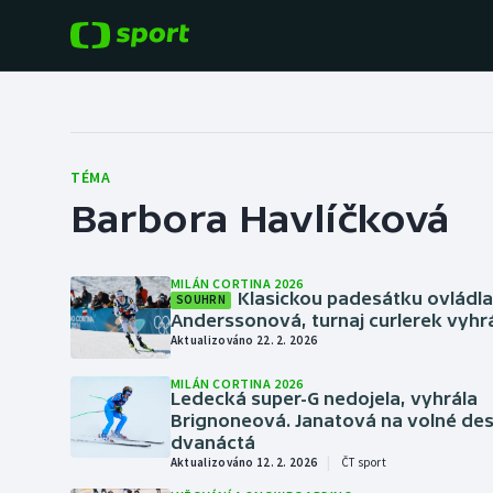
POPULÁRNÍ
DALŠÍ SPORTY
Fotbal
Americký fotbal
TÉMA
Barbora Havlíčková
Hokej
Baseball a softbal
Tenis
Basketbal
MILÁN CORTINA 2026
Klasickou padesátku ovládl
SOUHRN
Atletika
Anderssonová, turnaj curlerek vyhr
Biatlon
Aktualizováno 22. 2. 2026
Cyklistika
MILÁN CORTINA 2026
Boby a skeleton
Ledecká super-G nedojela, vyhrála
Brignoneová. Janatová na volné des
dvanáctá
Box
|
Aktualizováno 12. 2. 2026
ČT sport