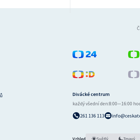
Č
Divácké centrum
ů
každý všední den:
8:00—16:00 ho
261 136 113
info@ceskate
Vzhled
Světlý
Tmavý