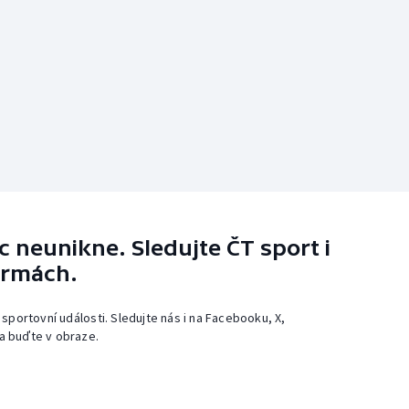
 neunikne. Sledujte ČT sport i
ormách.
 sportovní události. Sledujte nás i na Facebooku, X,
a buďte v obraze.