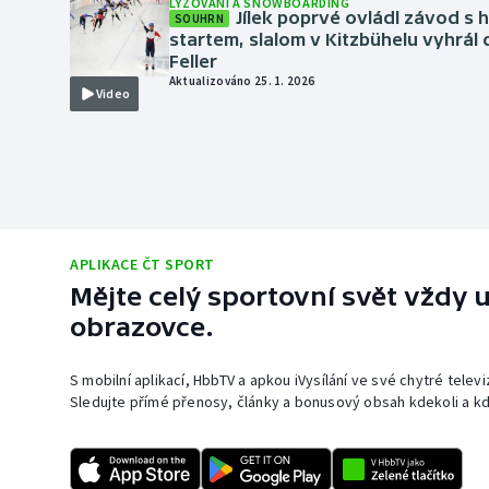
LYŽOVÁNÍ A SNOWBOARDING
Curling
Jílek poprvé ovládl závod 
SOUHRN
startem, slalom v Kitzbühelu vyhrál
Dostihy
Feller
Aktualizováno 25. 1. 2026
Video
Florbal
Futsal
Golf
APLIKACE ČT SPORT
Gymnastika
Mějte celý sportovní svět vždy u
obrazovce.
S mobilní aplikací, HbbTV a apkou iVysílání ve své chytré telev
Sledujte přímé přenosy, články a bonusový obsah kdekoli a kd