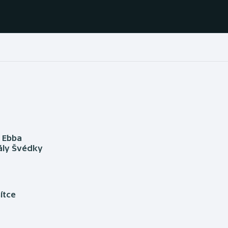
Házená
Ragby
Jezdectví
Rychlobruslení
Rychlostní
Judo
kanoistika
a Ebba
ály Švédky
Krasobruslení
Short track
Lezení
Sportovní střelba
ítce
Lyže a snowboard
Stolní tenis