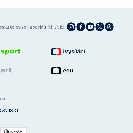
eská televize na sociálních sítích:
din
levize.cz
Systém