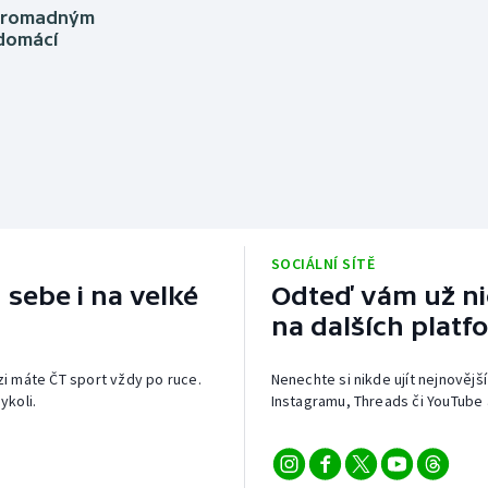
Moderní pětiboj
Triatlon
s hromadným
 domácí
Motorsport
Veslování
Olympijské hry
Vodní slalom
Parasport
Volejbal
Plavání
Ostatní
SOCIÁLNÍ SÍTĚ
Plážový volejbal
 sebe i na velké
Odteď vám už nic
na dalších platf
izi máte ČT sport vždy po ruce.
Nenechte si nikde ujít nejnovější
ykoli.
Instagramu, Threads či YouTube 