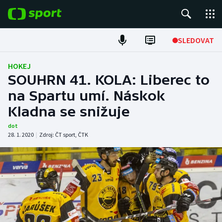
POPULÁRNÍ
SLEDOVAT
Fotbal
HOKEJ
SOUHRN 41. KOLA: Liberec to
Hokej
na Spartu umí. Náskok
Kladna se snižuje
Tenis
dot
Atletika
28. 1. 2020
|
Zdroj:
ČT sport
,
ČTK
Cyklistika
DALŠÍ SPORTY
Americký fotbal
NEPŘEHLÉDNĚTE