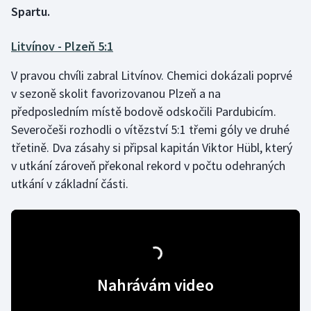
Spartu.
Gymnastika
Litvínov - Plzeň 5:1
Házená
V pravou chvíli zabral Litvínov. Chemici dokázali poprvé
v sezoně skolit favorizovanou Plzeň a na
Jezdectví
předposledním místě bodově odskočili Pardubicím.
Severočeši rozhodli o vítězství 5:1 třemi góly ve druhé
Judo
třetině. Dva zásahy si připsal kapitán Viktor Hübl, který
v utkání zároveň překonal rekord v počtu odehraných
Krasobruslení
utkání v základní části.
Lezení
Lyže a snowboard
Moderní pětiboj
Nahrávám video
Motorsport