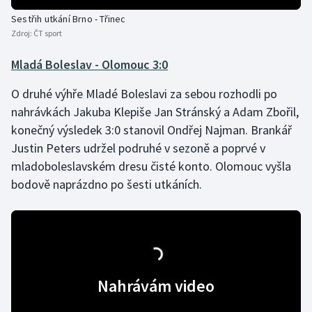
Sestřih utkání Brno - Třinec
Zdroj:
ČT sport
Mladá Boleslav - Olomouc 3:0
O druhé výhře Mladé Boleslavi za sebou rozhodli po
nahrávkách Jakuba Klepiše Jan Stránský a Adam Zbořil,
konečný výsledek 3:0 stanovil Ondřej Najman. Brankář
Justin Peters udržel podruhé v sezoně a poprvé v
mladoboleslavském dresu čisté konto. Olomouc vyšla
bodově naprázdno po šesti utkáních.
Nahrávám video