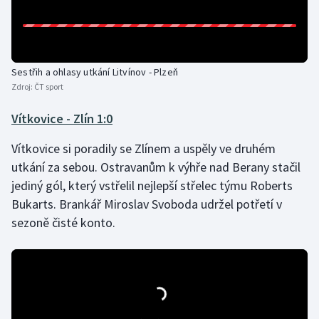
Olympijské hry
Parasport
Sestřih a ohlasy utkání Litvínov - Plzeň
Zdroj:
ČT sport
Plavání
Vítkovice - Zlín 1:0
Plážový volejbal
Vítkovice si poradily se Zlínem a uspěly ve druhém
Ragby
utkání za sebou. Ostravanům k výhře nad Berany stačil
jediný gól, který vstřelil nejlepší střelec týmu Roberts
Rychlobruslení
Bukarts. Brankář Miroslav Svoboda udržel potřetí v
sezoně čisté konto.
Rychlostní kanoistika
Short track
Sportovní střelba