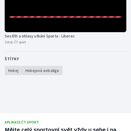
Sestřih a ohlasy utkání Sparta - Liberec
Zdroj:
ČT sport
ŠTÍTKY
Hokej
Hokejová extraliga
APLIKACE ČT SPORT
Mějte celý sportovní svět vždy u sebe i na