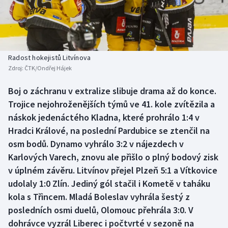
Baseball a softbal
Soutěže
Basketbal
Historické návraty
Biatlon
Aplikace ČT sport
Radost hokejistů Litvínova
Zdroj:
ČTK/Ondřej Hájek
Boby a skeleton
AZ kvíz
Boj o záchranu v extralize slibuje drama až do konce.
Trojice nejohroženějších týmů ve 41. kole zvítězila a
Box
náskok jedenáctého Kladna, které prohrálo 1:4 v
Curling
Hradci Králové, na poslední Pardubice se ztenčil na
osm bodů. Dynamo vyhrálo 3:2 v nájezdech v
Dostihy
Karlových Varech, znovu ale přišlo o plný bodový zisk
v úplném závěru. Litvínov přejel Plzeň 5:1 a Vítkovice
Florbal
udolaly 1:0 Zlín. Jediný gól stačil i Kometě v taháku
kola s Třincem. Mladá Boleslav vyhrála šestý z
Futsal
posledních osmi duelů, Olomouc přehrála 3:0. V
dohrávce vyzrál Liberec i počtvrté v sezoně na
Golf