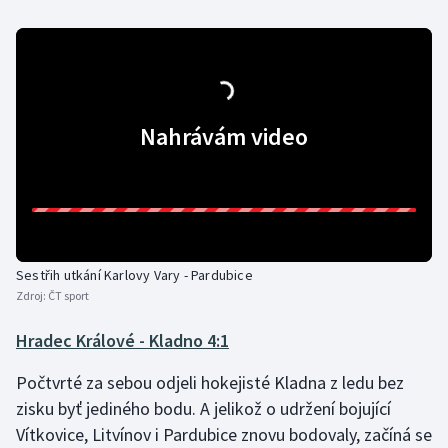
Nahrávám video
Sestřih utkání Karlovy Vary - Pardubice
Zdroj:
ČT sport
Hradec Králové - Kladno 4:1
Počtvrté za sebou odjeli hokejisté Kladna z ledu bez
zisku byť jediného bodu. A jelikož o udržení bojující
Vítkovice, Litvínov i Pardubice znovu bodovaly, začíná se