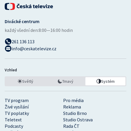
Divácké centrum
každý všední den:
8:00—16:00 hodin
261 136 113
info@ceskatelevize.cz
Vzhled
Světlý
Tmavý
Systém
TV program
Pro média
Živé vysílání
Reklama
TV poplatky
Studio Brno
Teletext
Studio Ostrava
Podcasty
Rada ČT