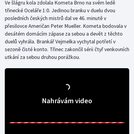
Ve šlágru kola zdolala Kometa Brno na svém ledě
třinecké Oceláře 1:0. Jedinou branku v duelu dvou
posledních českých mistrů dal ve 46. minutě v
přesilovce Američan Peter Mueller. Kometa bodovala v
desátém domácím zápase za sebou a devět z těchto
duelů vyhrála. Brankář Vejmelka vychytal potřetí v
sezoně čisté konto. Třinec zakončil sérii čtyř venkovních
utkání za sebou druhou porážkou.
Nahrávám video