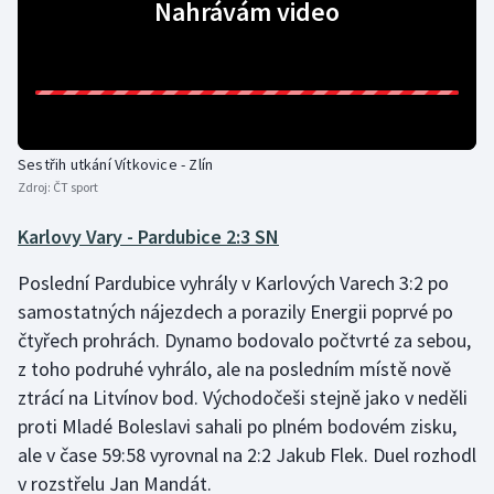
Nahrávám video
Stolní tenis
Triatlon
Veslování
Sestřih utkání Vítkovice - Zlín
Vodní slalom
Zdroj:
ČT sport
Volejbal
Karlovy Vary - Pardubice 2:3 SN
Ostatní
Poslední Pardubice vyhrály v Karlových Varech 3:2 po
samostatných nájezdech a porazily Energii poprvé po
čtyřech prohrách. Dynamo bodovalo počtvrté za sebou,
z toho podruhé vyhrálo, ale na posledním místě nově
ztrácí na Litvínov bod. Východočeši stejně jako v neděli
proti Mladé Boleslavi sahali po plném bodovém zisku,
ale v čase 59:58 vyrovnal na 2:2 Jakub Flek. Duel rozhodl
v rozstřelu Jan Mandát.