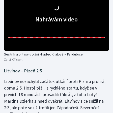
Nahrávám video
Sestřih a ohlasy utkání Hradec Králové – Pardubice
Zdroj:
ČT sport
Litvínov – Plzeň 2:5
Litvínov nezachytil začátek utkání proti Plzni a prohrál
doma 2:5. Hosté těžili z rychlého startu, když se v
prvních 18 minutách prosadili třikrát, z toho Lotyš
Martins Dzierkals hned dvakrát. Litvínov sice snížil na
2:3, ale poté se už trefili jen Západočeši. Severočeši