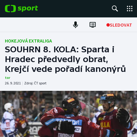
POPULÁRNÍ
SLEDOVAT
Fotbal
HOKEJOVÁ EXTRALIGA
SOUHRN 8. KOLA: Sparta i
Hokej
Hradec předvedly obrat,
Krejčí vede pořadí kanonýrů
Tenis
tor
Atletika
26. 9. 2021
|
Zdroj:
ČT sport
Cyklistika
DALŠÍ SPORTY
Americký fotbal
NEPŘEHLÉDNĚTE