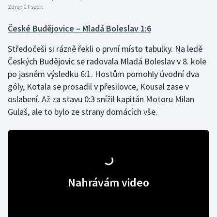
Stolní tenis
Zdroj:
ČT sport
České Budějovice – Mladá Boleslav 1:6
Triatlon
Středočeši si rázně řekli o první místo tabulky. Na ledě
Veslování
Českých Budějovic se radovala Mladá Boleslav v 8. kole
po jasném výsledku 6:1. Hostům pomohly úvodní dva
Vodní slalom
góly, Kotala se prosadil v přesilovce, Kousal zase v
oslabení. Až za stavu 0:3 snížil kapitán Motoru Milan
Volejbal
Gulaš, ale to bylo ze strany domácích vše.
Ostatní
Nahrávám video