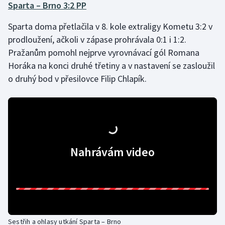
Sparta – Brno 3:2 PP
Olympijské hry
Sparta doma přetlačila v 8. kole extraligy Kometu 3:2 v
prodloužení, ačkoli v zápase prohrávala 0:1 i 1:2.
Parasport
Pražanům pomohl nejprve vyrovnávací gól Romana
Plavání
Horáka na konci druhé třetiny a v nastavení se zasloužil
o druhý bod v přesilovce Filip Chlapík.
Plážový volejbal
Ragby
Rychlobruslení
Nahrávám video
Rychlostní kanoistika
Short track
Sportovní střelba
Sestřih a ohlasy utkání Sparta – Brno