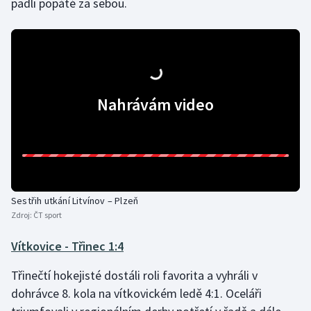
padli popáté za sebou.
Nahrávám video
Sestřih utkání Litvínov – Plzeň
Zdroj:
ČT sport
Vítkovice - Třinec 1:4
Třinečtí hokejisté dostáli roli favorita a vyhráli v
dohrávce 8. kola na vítkovickém ledě 4:1. Oceláři