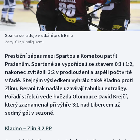
Baseball a softbal
Soutěže
Basketbal
Historické návraty
Biatlon
Aplikace ČT sport
Sparta se raduje v utkání proti Brnu
Zdroj:
ČTK/Ondřej Deml
Boby a skeleton
AZ kvíz
Prestižní zápas mezi Spartou a Kometou patřil
Pražanům. Sparťané se vypořádali se stavem 0:1 i 1:2,
Box
nakonec zvítězili 3:2 v prodloužení a uspěli počtvrté
Curling
v řadě. Stejným výsledkem vyhrálo také Kladno proti
Zlínu, Berani tak nadále uzavírají tabulku extraligy.
Dostihy
Pořadí střelců vede hvězda Olomouce David Krejčí,
který zaznamenal při výhře 3:1 nad Libercem už
Florbal
sedmý gól v sezoně.
Futsal
Kladno – Zlín 3:2 PP
Golf