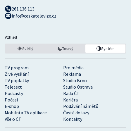
261 136 113
info@ceskatelevize.cz
Vzhled
Světlý
Tmavý
Systém
TV program
Pro média
Živé vysílání
Reklama
TV poplatky
Studio Brno
Teletext
Studio Ostrava
Podcasty
Rada ČT
Počasí
Kariéra
E-shop
Podávání námětů
Mobilní a TV aplikace
Časté dotazy
Vše o ČT
Kontakty