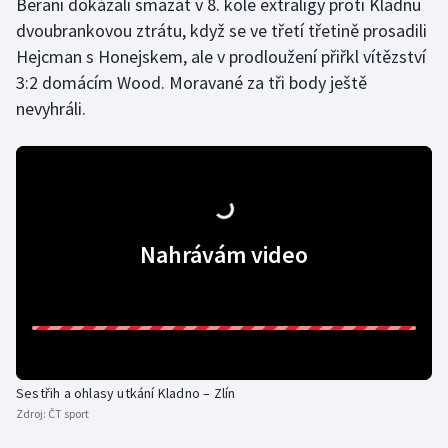
Berani dokázali smazat v 8. kole extraligy proti Kladnu
dvoubrankovou ztrátu, když se ve třetí třetině prosadili
Gymnastika
Hejcman s Honejskem, ale v prodloužení přiřkl vítězství
3:2 domácím Wood. Moravané za tři body ještě
Házená
nevyhráli.
Jezdectví
Judo
Krasobruslení
Nahrávám video
Lezení
Lyže a snowboard
Moderní pětiboj
Sestřih a ohlasy utkání Kladno – Zlín
Zdroj:
ČT sport
Motorsport