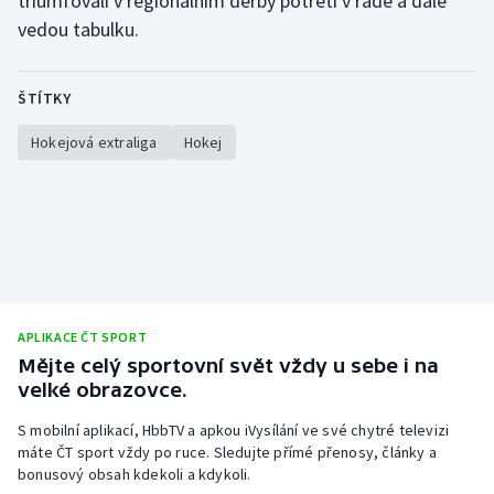
triumfovali v regionálním derby potřetí v řadě a dále
vedou tabulku.
ŠTÍTKY
Hokejová extraliga
Hokej
APLIKACE ČT SPORT
Mějte celý sportovní svět vždy u sebe i na
velké obrazovce.
S mobilní aplikací, HbbTV a apkou iVysílání ve své chytré televizi
máte ČT sport vždy po ruce. Sledujte přímé přenosy, články a
bonusový obsah kdekoli a kdykoli.