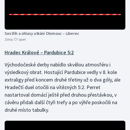
Sestřih a ohlasy utkání Olomouc – Liberec
Zdroj:
ČT sport
Hradec Králové – Pardubice 5:2
Východočeské derby nabídlo skvělou atmosféru i
výsledkový obrat. Hostující Pardubice vedly v 8. kole
extraligy před koncem druhé třetiny už o dva góly, ale
Hradečtí duel otočili na vítězných 5:2. Perret
nastartoval domácí ještě před druhou přestávkou, v
závěru přidali další čtyři trefy a po výhře poskočili na
druhé místo tabulky.