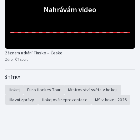
Nahrávám video
Záznam utkání Finsko – Česko
Zdroj:
ČT sport
ŠTÍTKY
Hokej
Euro Hockey Tour
Mistrovství světa v hokeji
Hlavní zprávy
Hokejová reprezentace
MS v hokeji 2026