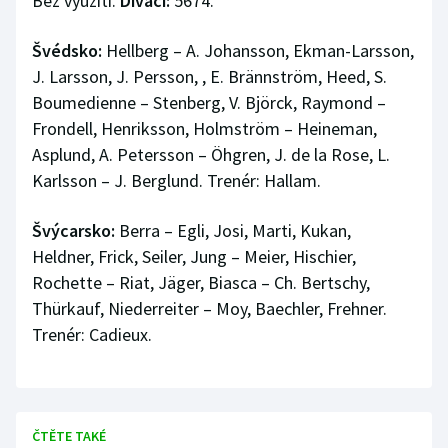
Bez využití.
Diváci:
5674.
Švédsko:
Hellberg – A. Johansson, Ekman-Larsson,
J. Larsson, J. Persson, , E. Brännström, Heed, S.
Boumedienne – Stenberg, V. Björck, Raymond –
Frondell, Henriksson, Holmström – Heineman,
Asplund, A. Petersson – Öhgren, J. de la Rose, L.
Karlsson – J. Berglund. Trenér: Hallam.
Švýcarsko:
Berra – Egli, Josi, Marti, Kukan,
Heldner, Frick, Seiler, Jung – Meier, Hischier,
Rochette – Riat, Jäger, Biasca – Ch. Bertschy,
Thürkauf, Niederreiter – Moy, Baechler, Frehner.
Trenér: Cadieux.
ČTĚTE TAKÉ