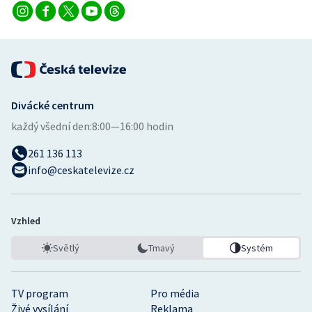
Divácké centrum
každý všední den:
8:00—16:00 hodin
261 136 113
info@ceskatelevize.cz
Vzhled
Světlý
Tmavý
Systém
TV program
Pro média
Živé vysílání
Reklama