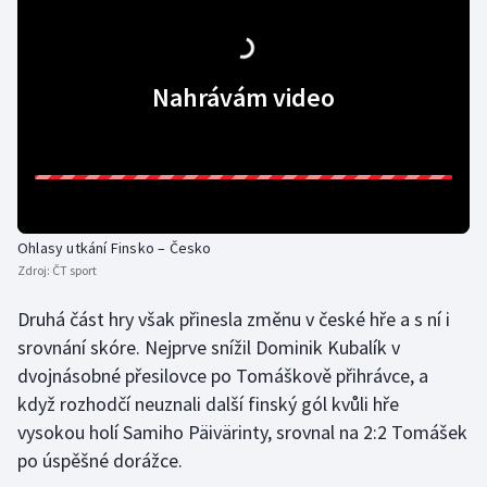
Olympijské hry
Parasport
Nahrávám video
Plavání
Plážový volejbal
Ragby
Ohlasy utkání Finsko – Česko
Zdroj:
ČT sport
Rychlobruslení
Druhá část hry však přinesla změnu v české hře a s ní i
srovnání skóre. Nejprve snížil Dominik Kubalík v
Rychlostní kanoistika
dvojnásobné přesilovce po Tomáškově přihrávce, a
Short track
když rozhodčí neuznali další finský gól kvůli hře
vysokou holí Samiho Päivärinty, srovnal na 2:2 Tomášek
Sportovní střelba
po úspěšné dorážce.