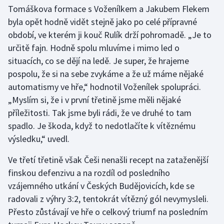
Stolní tenis
Tomáškova formace s Voženílkem a Jakubem Flekem
byla opět hodně vidět stejně jako po celé přípravné
Triatlon
období, ve kterém ji kouč Rulík drží pohromadě. „Je to
určitě fajn. Hodně spolu mluvíme i mimo led o
Veslování
situacích, co se dějí na ledě. Je super, že hrajeme
pospolu, že si na sebe zvykáme a že už máme nějaké
Vodní slalom
automatismy ve hře,“ hodnotil Voženílek spolupráci.
„Myslím si, že i v první třetině jsme měli nějaké
Volejbal
příležitosti. Tak jsme byli rádi, že ve druhé to tam
spadlo. Je škoda, když to nedotlačíte k vítěznému
Ostatní
výsledku,“ uvedl.
Ve třetí třetině však Češi nenašli recept na zataženější
finskou defenzivu a na rozdíl od posledního
vzájemného utkání v Českých Budějovicích, kde se
radovali z výhry 3:2, tentokrát vítězný gól nevymysleli.
Přesto zůstávají ve hře o celkový triumf na posledním