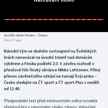
Baseball a softbal
Soutěže
Basketbal
Historické návraty
Biatlon
Aplikace ČT sport
Sestřih utkání Finsko – Česko
Boby a skeleton
AZ kvíz
Zdroj:
ČT sport
Box
Národní tým ve druhém vystoupení na Švédských
hrách nenavázal na úvodní triumf nad domácím
Curling
výběrem a Finsku podlehl 2:3. V závěru rozhodl v
přesilové hře finský obránce Mikko Lehtonen. Přímý
Dostihy
přenos závěrečného utkání na turnaji Švýcarsko –
Česko sledujte na ČT sport a ČT sport Plus v neděli
Florbal
od 11:40.
Futsal
Předposlední test před mistrovstvím světa rozsekla
přesilová hra v samotném závěru zápasu. Vyloučení
Golf