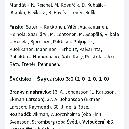
Mandát – K. Reichel, M. Kovařčík, D. Kubalík –
Klapka, P. Sikora, R. Pavlík. Trenér: Rulík.
Finsko:
Säteri – Kukkonen, Vilén, Vaakanainen,
Heinola, Saarijärvi, M. Lehtonen, M. Seppälä, Riikola
– Merelä, Björninen, Päkkilä – Puljujärvi,
Kuokkanen, Manninen – Erholtz, Päivärinta,
Puhakka – Hämeenaho, Aatu Räty, Puistola – Aku
Räty. Trenér: Pennanen.
Švédsko – Švýcarsko 3:0 (1:0, 1:0, 1:0)
Branky a nahrávky:
13. A. Johansson (L. Karlsson,
Ekman-Larsson), 37. A. Johansson (Ekman-
Larsson, Raymond), 60. J. de la Rose.
Rozhodčí:
Vikman, Wuorenheimo (oba Fin.) –
Svensson, Strömberg (oba Švéd.).
Vyloučení:
4:6.