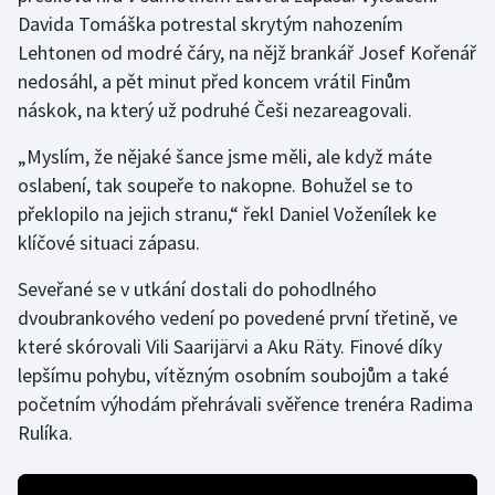
Davida Tomáška potrestal skrytým nahozením
Lehtonen od modré čáry, na nějž brankář Josef Kořenář
Gymnastika
nedosáhl, a pět minut před koncem vrátil Finům
Házená
náskok, na který už podruhé Češi nezareagovali.
„Myslím, že nějaké šance jsme měli, ale když máte
Jezdectví
oslabení, tak soupeře to nakopne. Bohužel se to
Judo
překlopilo na jejich stranu,“ řekl Daniel Voženílek ke
klíčové situaci zápasu.
Krasobruslení
Seveřané se v utkání dostali do pohodlného
dvoubrankového vedení po povedené první třetině, ve
Lezení
které skórovali Vili Saarijärvi a Aku Räty. Finové díky
Lyže a snowboard
lepšímu pohybu, vítězným osobním soubojům a také
početním výhodám přehrávali svěřence trenéra Radima
Moderní pětiboj
Rulíka.
Motorsport