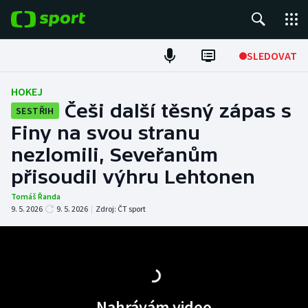
POPULÁRNÍ
SLEDOVAT
Fotbal
HOKEJ
Češi další těsný zápas s
SESTŘIH
Hokej
Finy na svou stranu
nezlomili, Seveřanům
Tenis
přisoudil výhru Lehtonen
Atletika
Tomáš Řanda
9. 5. 2026
9. 5. 2026
|
Zdroj:
ČT sport
Cyklistika
DALŠÍ SPORTY
Americký fotbal
NEPŘEHLÉDNĚTE
Nahrávám video