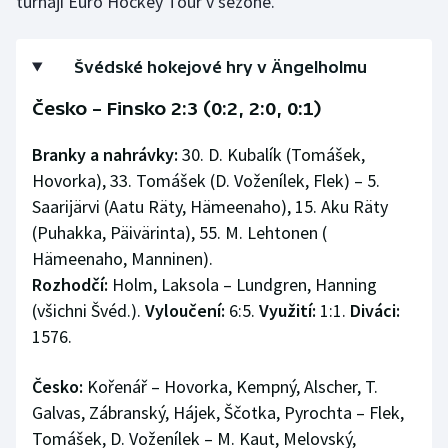
turnaji Euro Hockey Tour v sezoně.
Švédské hokejové hry v Ängelholmu
Česko – Finsko 2:3 (0:2, 2:0, 0:1)
Branky a nahrávky:
30. D. Kubalík (Tomášek,
Hovorka), 33. Tomášek (D. Voženílek, Flek) – 5.
Saarijärvi (Aatu Räty, Hämeenaho), 15. Aku Räty
(Puhakka, Päivärinta), 55. M. Lehtonen (
Hämeenaho, Manninen).
Rozhodčí:
Holm, Laksola – Lundgren, Hanning
(všichni Švéd.).
Vyloučení:
6:5.
Využití:
1:1.
Diváci:
1576.
Česko:
Kořenář – Hovorka, Kempný, Alscher, T.
Galvas, Zábranský, Hájek, Ščotka, Pyrochta – Flek,
Tomášek, D. Voženílek – M. Kaut, Melovský,