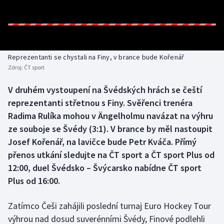
Baseball a softbal
Soutěže
Basketbal
Historické návraty
Biatlon
Aplikace ČT sport
Reprezentanti se chystali na Finy, v brance bude Kořenář
Zdroj:
ČT sport
Boby a skeleton
AZ kvíz
V druhém vystoupení na Švédských hrách se čeští
reprezentanti střetnou s Finy. Svěřenci trenéra
Box
Radima Rulíka mohou v Ängelholmu navázat na výhru
Curling
ze souboje se Švédy (3:1). V brance by měl nastoupit
Josef Kořenář, na lavičce bude Petr Kváča. Přímý
Dostihy
přenos utkání sledujte na ČT sport a ČT sport Plus od
12:00, duel Švédsko – Švýcarsko nabídne ČT sport
Florbal
Plus od 16:00.
Futsal
Zatímco Češi zahájili poslední turnaj Euro Hockey Tour
výhrou nad dosud suverénními Švédy, Finové podlehli
Golf