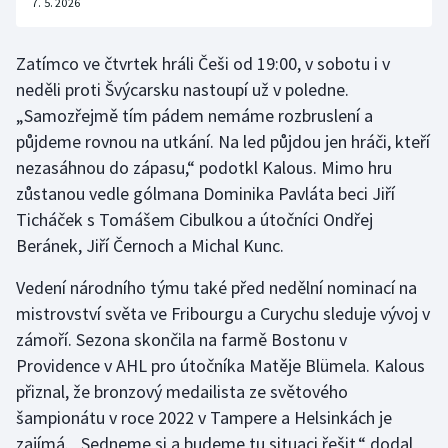
7. 5. 2026
Zatímco ve čtvrtek hráli Češi od 19:00, v sobotu i v
neděli proti Švýcarsku nastoupí už v poledne.
„Samozřejmě tím pádem nemáme rozbruslení a
půjdeme rovnou na utkání. Na led půjdou jen hráči, kteří
nezasáhnou do zápasu,“ podotkl Kalous. Mimo hru
zůstanou vedle gólmana Dominika Pavláta beci Jiří
Ticháček s Tomášem Cibulkou a útočníci Ondřej
Beránek, Jiří Černoch a Michal Kunc.
Vedení národního týmu také před nedělní nominací na
mistrovství světa ve Fribourgu a Curychu sleduje vývoj v
zámoří. Sezona skončila na farmě Bostonu v
Providence v AHL pro útočníka Matěje Blümela. Kalous
přiznal, že bronzový medailista ze světového
šampionátu v roce 2022 v Tampere a Helsinkách je
zajímá. „Sedneme si a budeme tu situaci řešit,“ dodal