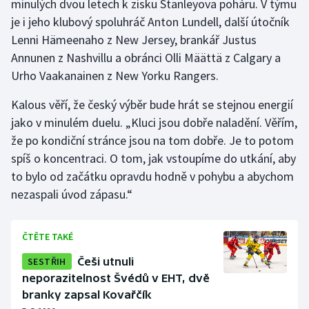
minulých dvou letech k zisku Stanleyova poháru. V týmu
Stolní tenis
je i jeho klubový spoluhráč Anton Lundell, další útočník
Lenni Hämeenaho z New Jersey, brankář Justus
Triatlon
Annunen z Nashvillu a obránci Olli Määttä z Calgary a
Urho Vaakanainen z New Yorku Rangers.
Veslování
Kalous věří, že český výběr bude hrát se stejnou energií
Vodní slalom
jako v minulém duelu. „Kluci jsou dobře naladění. Věřím,
že po kondiční stránce jsou na tom dobře. Je to potom
Volejbal
spíš o koncentraci. O tom, jak vstoupíme do utkání, aby
to bylo od začátku opravdu hodně v pohybu a abychom
Ostatní
nezaspali úvod zápasu.“
ČTĚTE TAKÉ
SESTŘIH
Češi utnuli
neporazitelnost Švédů v EHT, dvě
branky zapsal Kovařčík