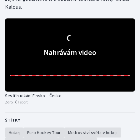
Kalous.
Nahrávám video
Sestřih utkání Finsko – Česko
Zdroj:
ČT sport
ŠTÍTKY
Hokej
Euro Hockey Tour
Mistrovství světa v hokeji