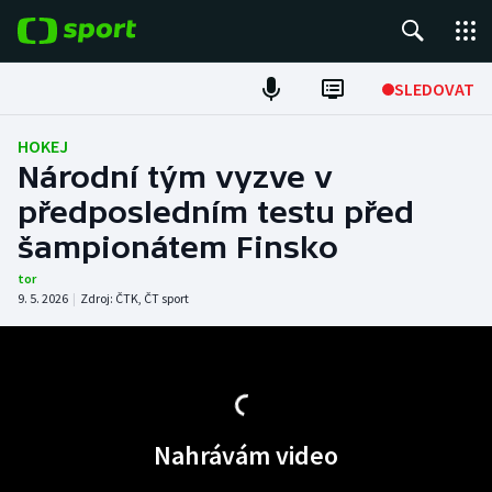
POPULÁRNÍ
SLEDOVAT
Fotbal
HOKEJ
Národní tým vyzve v
Hokej
předposledním testu před
šampionátem Finsko
Tenis
tor
Atletika
9. 5. 2026
|
Zdroj:
ČTK
,
ČT sport
Cyklistika
DALŠÍ SPORTY
Nahrávám video
Americký fotbal
NEPŘEHLÉDNĚTE