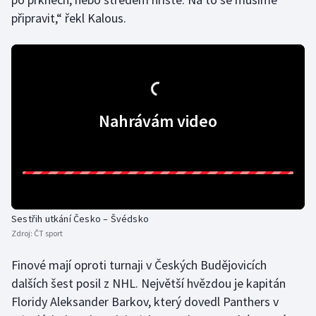
připravit,“ řekl Kalous.
Olympijské hry
Parasport
Plavání
Nahrávám video
Plážový volejbal
Ragby
Rychlobruslení
Sestřih utkání Česko – Švédsko
Rychlostní kanoistika
Zdroj:
ČT sport
Short track
Finové mají oproti turnaji v Českých Budějovicích
dalších šest posil z NHL. Největší hvězdou je kapitán
Sportovní střelba
Floridy Aleksander Barkov, který dovedl Panthers v