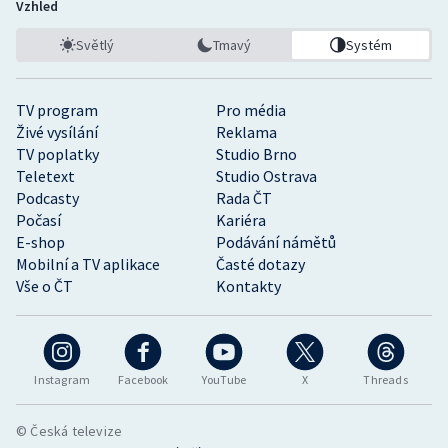
Vzhled
Světlý
Tmavý
Systém
TV program
Pro média
Živé vysílání
Reklama
TV poplatky
Studio Brno
Teletext
Studio Ostrava
Podcasty
Rada ČT
Počasí
Kariéra
E-shop
Podávání námětů
Mobilní a TV aplikace
Časté dotazy
Vše o ČT
Kontakty
Instagram
Facebook
YouTube
X
Threads
© Česká televize