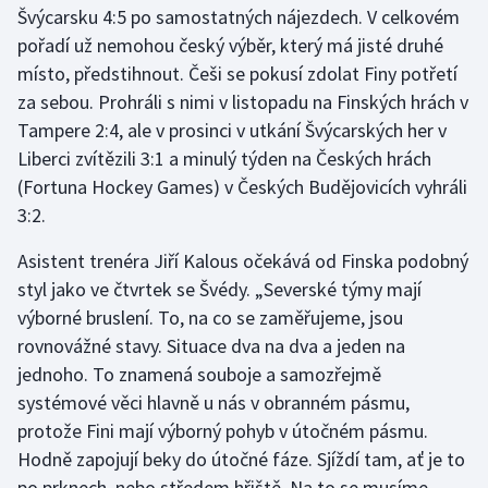
Švýcarsku 4:5 po samostatných nájezdech. V celkovém
pořadí už nemohou český výběr, který má jisté druhé
Gymnastika
místo, předstihnout. Češi se pokusí zdolat Finy potřetí
za sebou. Prohráli s nimi v listopadu na Finských hrách v
Házená
Tampere 2:4, ale v prosinci v utkání Švýcarských her v
Jezdectví
Liberci zvítězili 3:1 a minulý týden na Českých hrách
(Fortuna Hockey Games) v Českých Budějovicích vyhráli
Judo
3:2.
Asistent trenéra Jiří Kalous očekává od Finska podobný
Krasobruslení
styl jako ve čtvrtek se Švédy. „Severské týmy mají
Lezení
výborné bruslení. To, na co se zaměřujeme, jsou
rovnovážné stavy. Situace dva na dva a jeden na
Lyže a snowboard
jednoho. To znamená souboje a samozřejmě
systémové věci hlavně u nás v obranném pásmu,
Moderní pětiboj
protože Fini mají výborný pohyb v útočném pásmu.
Hodně zapojují beky do útočné fáze. Sjíždí tam, ať je to
Motorsport
po prknech, nebo středem hřiště. Na to se musíme