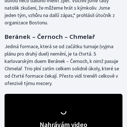
důvod něco dalšího měnit zpět. Všichni jsme tady
natolik zkušení, že můžeme hrát s kýmkoliv. Jsme
jeden tým, vzhůru na další zápas,“ prohlásil útočník z
organizace Bostonu.
Beránek – Černoch – Chmelař
Jediná formace, která se od začátku turnaje (vyjma
plánu pro druhý duel) nemění, je ta čtvrtá. S
karlovarským duem Beránek – Černoch, k nimž pasuje
Chmelař. Trio plní zatím celkem solidně úkoly, které se
od čtvrté formace čekají. Přesto vidí trenéři celkově v
ofenzivě týmu mezery.
Nahrávám video