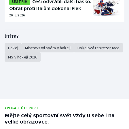
SESTŘIH
Češi odvrátili další fiasko.
Obrat proti Italům dokonal Flek
20. 5. 2026
ŠTÍTKY
Hokej
Mistrovství světa v hokeji
Hokejová reprezentace
MS v hokeji 2026
APLIKACE ČT SPORT
Mějte celý sportovní svět vždy u sebe i na
velké obrazovce.