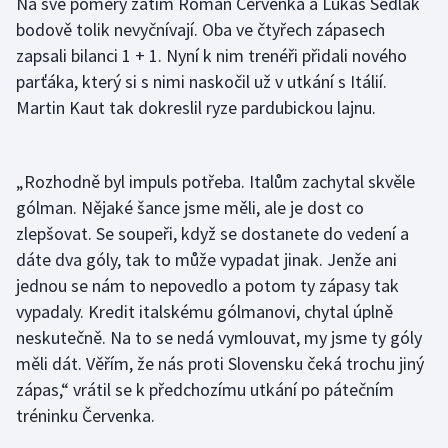
Na své poměry zatím Roman Červenka a Lukáš Sedlák
bodově tolik nevyčnívají. Oba ve čtyřech zápasech
Gymnastika
zapsali bilanci 1 + 1. Nyní k nim trenéři přidali nového
parťáka, který si s nimi naskočil už v utkání s Itálií.
Házená
Martin Kaut tak dokreslil ryze pardubickou lajnu.
Jezdectví
„Rozhodně byl impuls potřeba. Italům zachytal skvěle
Judo
gólman. Nějaké šance jsme měli, ale je dost co
zlepšovat. Se soupeři, když se dostanete do vedení a
Krasobruslení
dáte dva góly, tak to může vypadat jinak. Jenže ani
jednou se nám to nepovedlo a potom ty zápasy tak
Lezení
vypadaly. Kredit italskému gólmanovi, chytal úplně
Lyže a snowboard
neskutečně. Na to se nedá vymlouvat, my jsme ty góly
měli dát. Věřím, že nás proti Slovensku čeká trochu jiný
Moderní pětiboj
zápas,“ vrátil se k předchozímu utkání po pátečním
tréninku Červenka.
Motorsport