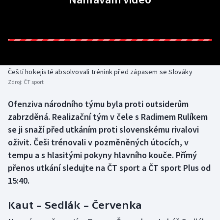
Baseball a softbal
Soutěže
Basketbal
Historické návraty
Biatlon
Aplikace ČT sport
Čeští hokejisté absolvovali trénink před zápasem se Slováky
Boby a skeleton
AZ kvíz
Zdroj:
ČT sport
Box
Ofenziva národního týmu byla proti outsiderům
zabrzděná. Realizační tým v čele s Radimem Rulíkem
Curling
se ji snaží před utkáním proti slovenskému rivalovi
oživit. Češi trénovali v pozměněných útocích, v
Dostihy
tempu a s hlasitými pokyny hlavního kouče. Přímý
přenos utkání sledujte na ČT sport a ČT sport Plus od
Florbal
15:40.
Futsal
Kaut – Sedlák – Červenka
Golf