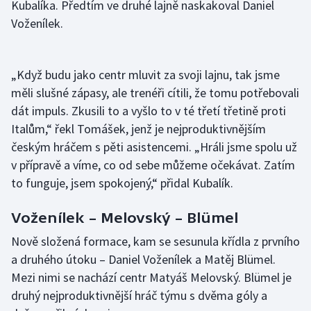
Kubalíka. Předtím ve druhé lajně naskakoval Daniel
Stolní tenis
Voženílek.
Triatlon
„Když budu jako centr mluvit za svoji lajnu, tak jsme
Veslování
měli slušné zápasy, ale trenéři cítili, že tomu potřebovali
dát impuls. Zkusili to a vyšlo to v té třetí třetině proti
Vodní slalom
Italům,“ řekl Tomášek, jenž je nejproduktivnějším
Volejbal
českým hráčem s pěti asistencemi. „Hráli jsme spolu už
v přípravě a víme, co od sebe můžeme očekávat. Zatím
Ostatní
to funguje, jsem spokojený,“ přidal Kubalík.
Voženílek – Melovský – Blümel
Nově složená formace, kam se sesunula křídla z prvního
a druhého útoku – Daniel Voženílek a Matěj Blümel.
Mezi nimi se nachází centr Matyáš Melovský. Blümel je
druhý nejproduktivnější hráč týmu s dvěma góly a