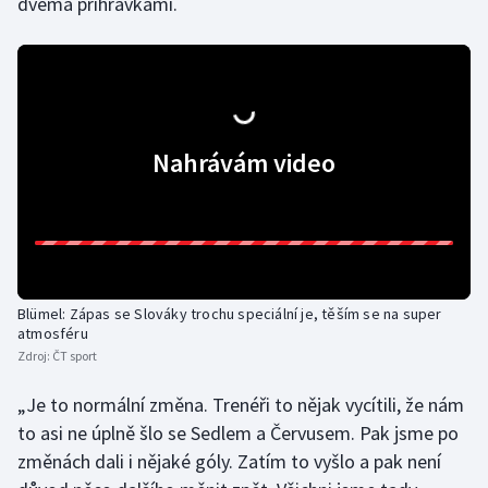
dvěma přihrávkami.
Nahrávám video
Blümel: Zápas se Slováky trochu speciální je, těším se na super
atmosféru
Zdroj:
ČT sport
„Je to normální změna. Trenéři to nějak vycítili, že nám
to asi ne úplně šlo se Sedlem a Červusem. Pak jsme po
změnách dali i nějaké góly. Zatím to vyšlo a pak není