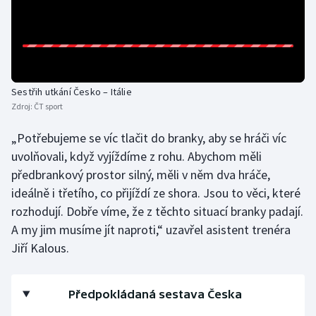
Sestřih utkání Česko – Itálie
Zdroj:
ČT sport
„Potřebujeme se víc tlačit do branky, aby se hráči víc
uvolňovali, když vyjíždíme z rohu. Abychom měli
předbrankový prostor silný, měli v něm dva hráče,
ideálně i třetího, co přijíždí ze shora. Jsou to věci, které
rozhodují. Dobře víme, že z těchto situací branky padají.
A my jim musíme jít naproti,“ uzavřel asistent trenéra
Jiří Kalous.
Předpokládaná sestava Česka