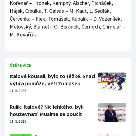
Kořenář – Hronek, Kempný, Alscher, Ticháček,
Hájek, Cibulka, T. Galvas – M. Kaut, L. Sedlák,
Červenka – Flek, Tomášek, Kubalík – D. Voženílek,
Melovský, Blümel – O. Beránek, Černoch, Chmelař –
M. Kovařčík.
ČTĚTE VÍCE
Italové kousali, bylo to těžké. Snad
výhra pomůže, věří Tomášek
21. 5. 2026
Rulík: Italové? Nic lehkého, byli
houževnatí. Musíme se poučit
21. 5. 2026