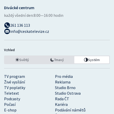
Divácké centrum
každý všední den:
8:00—16:00 hodin
261 136 113
info@ceskatelevize.cz
Vzhled
Světlý
Tmavý
Systém
TV program
Pro média
Živé vysílání
Reklama
TV poplatky
Studio Brno
Teletext
Studio Ostrava
Podcasty
Rada ČT
Počasí
Kariéra
E-shop
Podávání námětů