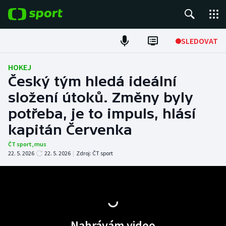
POPULÁRNÍ
SLEDOVAT
Fotbal
HOKEJ
Český tým hledá ideální
Hokej
složení útoků. Změny byly
potřeba, je to impuls, hlásí
Tenis
kapitán Červenka
Atletika
ČT sport
,
mus
22. 5. 2026
22. 5. 2026
|
Zdroj:
ČT sport
Cyklistika
DALŠÍ SPORTY
Americký fotbal
NEPŘEHLÉDNĚTE
Nahrávám video