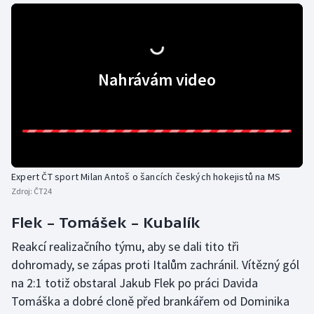
Olympijské hry
Parasport
Nahrávám video
Plavání
Plážový volejbal
Ragby
Expert ČT sport Milan Antoš o šancích českých hokejistů na MS
Rychlobruslení
Zdroj:
ČT24
Flek – Tomášek – Kubalík
Rychlostní kanoistika
Reakcí realizačního týmu, aby se dali tito tři
Short track
dohromady, se zápas proti Italům zachránil. Vítězný gól
na 2:1 totiž obstaral Jakub Flek po práci Davida
Sportovní střelba
Tomáška a dobré cloně před brankářem od Dominika