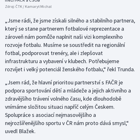
Stolní tenis
Zdroj:
ČTK / Kamaryt Michal
Triatlon
„Jsme rádi, že jsme získali silného a stabilního partnera,
který se stane partnerem fotbalové reprezentace a
Veslování
zároveň nám pomůže naplnit naši vizi komplexního
rozvoje fotbalu. Musíme se soustředit na regionální
Vodní slalom
fotbal, podporovat trenéry, ale i zlepšovat
infrastrukturu a vybavení v klubech. Potřebujeme
Volejbal
rozvíjet i velký potenciál ženského fotbalu,“ řekl Trunda.
Ostatní
„Jsem rád, že hlavní prioritou partnerství s FAČR je
podpora sportování dětí a mládeže a jejich aktivního a
zdravějšího trávení volného času, kde dlouhodobě
vnímáme složitou situaci napříč celým Českem.
Spolupráce s asociací nejmasovějšího a
nejrozšířenějšího sportu v ČR nám proto dává smysl,“
uvedl Blažek.