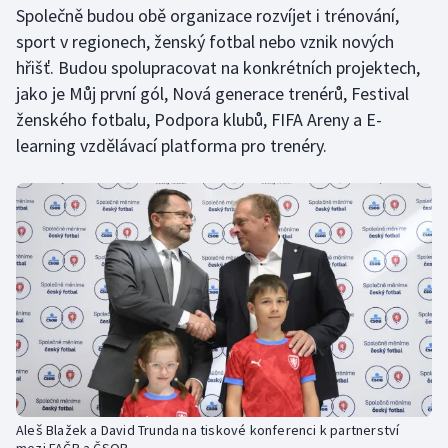
Společně budou obě organizace rozvíjet i trénování,
Olympijské hry
sport v regionech, ženský fotbal nebo vznik nových
hřišť. Budou spolupracovat na konkrétních projektech,
Parasport
jako je Můj první gól, Nová generace trenérů, Festival
ženského fotbalu, Podpora klubů, FIFA Areny a E-
Plavání
learning vzdělávací platforma pro trenéry.
Plážový volejbal
Ragby
Rychlobruslení
Rychlostní kanoistika
Short track
Sportovní střelba
Aleš Blažek a David Trunda na tiskové konferenci k partnerství
mezi FAČR a ČSOB