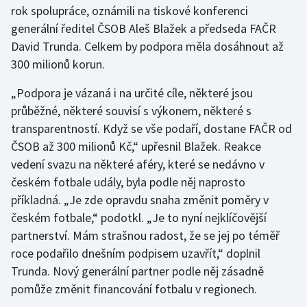
rok spolupráce, oznámili na tiskové konferenci
generální ředitel ČSOB Aleš Blažek a předseda FAČR
Gymnastika
David Trunda. Celkem by podpora měla dosáhnout až
300 milionů korun.
Házená
„Podpora je vázaná i na určité cíle, některé jsou
Jezdectví
průběžné, některé souvisí s výkonem, některé s
transparentností. Když se vše podaří, dostane FAČR od
Judo
ČSOB až 300 milionů Kč,“ upřesnil Blažek. Reakce
vedení svazu na některé aféry, které se nedávno v
Krasobruslení
českém fotbale udály, byla podle něj naprosto
Lezení
příkladná. „Je zde opravdu snaha změnit poměry v
českém fotbale,“ podotkl. „Je to nyní nejklíčovější
Lyže a snowboard
partnerství. Mám strašnou radost, že se jej po téměř
roce podařilo dnešním podpisem uzavřít,“ doplnil
Moderní pětiboj
Trunda. Nový generální partner podle něj zásadně
pomůže změnit financování fotbalu v regionech.
Motorsport