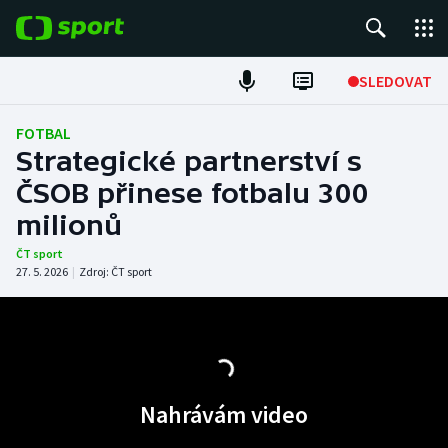
POPULÁRNÍ
SLEDOVAT
Fotbal
FOTBAL
Strategické partnerství s
Hokej
ČSOB přinese fotbalu 300
milionů
Tenis
ČT sport
Atletika
27. 5. 2026
|
Zdroj:
ČT sport
Cyklistika
DALŠÍ SPORTY
Nahrávám video
Americký fotbal
NEPŘEHLÉDNĚTE