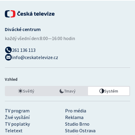
Divácké centrum
každý všední den:
8:00—16:00 hodin
261 136 113
info@ceskatelevize.cz
Vzhled
Světlý
Tmavý
Systém
TV program
Pro média
Živé vysílání
Reklama
TV poplatky
Studio Brno
Teletext
Studio Ostrava