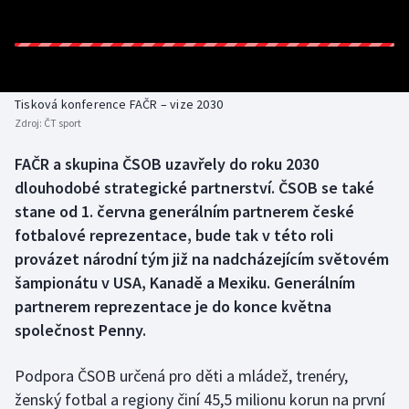
Baseball a softbal
Soutěže
Basketbal
Historické návraty
Biatlon
Aplikace ČT sport
Tisková konference FAČR – vize 2030
Zdroj:
ČT sport
Boby a skeleton
AZ kvíz
FAČR a skupina ČSOB uzavřely do roku 2030
dlouhodobé strategické partnerství. ČSOB se také
Box
stane od 1. června generálním partnerem české
Curling
fotbalové reprezentace, bude tak v této roli
provázet národní tým již na nadcházejícím světovém
Dostihy
šampionátu v USA, Kanadě a Mexiku. Generálním
partnerem reprezentace je do konce května
Florbal
společnost Penny.
Futsal
Podpora ČSOB určená pro děti a mládež, trenéry,
ženský fotbal a regiony činí 45,5 milionu korun na první
Golf