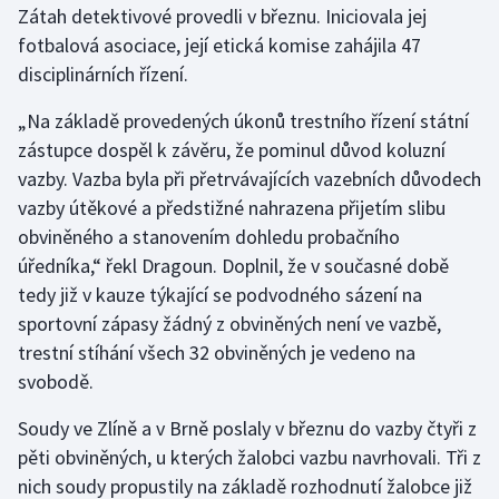
Zátah detektivové provedli v březnu. Iniciovala jej
fotbalová asociace, její etická komise zahájila 47
Gymnastika
disciplinárních řízení.
Házená
„Na základě provedených úkonů trestního řízení státní
zástupce dospěl k závěru, že pominul důvod koluzní
Jezdectví
vazby. Vazba byla při přetrvávajících vazebních důvodech
vazby útěkové a předstižné nahrazena přijetím slibu
Judo
obviněného a stanovením dohledu probačního
úředníka,“ řekl Dragoun. Doplnil, že v současné době
Krasobruslení
tedy již v kauze týkající se podvodného sázení na
Lezení
sportovní zápasy žádný z obviněných není ve vazbě,
trestní stíhání všech 32 obviněných je vedeno na
Lyže a snowboard
svobodě.
Moderní pětiboj
Soudy ve Zlíně a v Brně poslaly v březnu do vazby čtyři z
pěti obviněných, u kterých žalobci vazbu navrhovali. Tři z
Motorsport
nich soudy propustily na základě rozhodnutí žalobce již