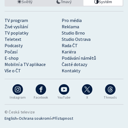
Světlý
Tmavý
Systém
TV program
Pro média
Živé vysílání
Reklama
TV poplatky
Studio Brno
Teletext
Studio Ostrava
Podcasty
Rada ČT
Počasí
Kariéra
E-shop
Podávání námětů
Mobilní a TV aplikace
Časté dotazy
Vše o ČT
Kontakty
Instagram
Facebook
YouTube
X
Threads
© Česká televize
•
•
English
Ochrana soukromí
Přístupnost