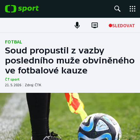
POPULÁRNÍ
SLEDOVAT
Fotbal
FOTBAL
Soud propustil z vazby
Hokej
posledního muže obviněného
ve fotbalové kauze
Tenis
ČT sport
Atletika
21. 5. 2026
|
Zdroj:
ČTK
Cyklistika
DALŠÍ SPORTY
Americký fotbal
NEPŘEHLÉDNĚTE