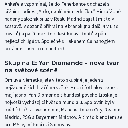
Ankaře a vzpomínal, že do Fenerbahce odcházel s
přáním rodiny: „Ardo, naplň nám ledničku.“ Mimořádně
nadaný záložník si už v Realu Madrid zajistil místo v
sestavě. V sezoně přihrál na 9 branek (na další 4 v Lize
mistrů) a patří mezi top desítku asistentů v pěti
nejlepších ligách. Společně s Hakanem Calhanoglem
potáhne Turecko na bedrech.
Skupina E: Yan Diomande – nová tvář
na světové scéně
Omluva Německu, ale v této skupině je jeden z
nejžádanějších hráčů na světě. Mnozí fotbaloví experti
mají jasno, Yan Diomande z bundesligového Lipska je
největší vycházející hvězda mundialu. Spojován byl v
médiích už s Liverpoolem, Manchesterem City, Realem
Madrid, PSG a Bayernem Mnichov. A tímto klenotem se
pro MS pyšní Pobřeží Slonoviny.