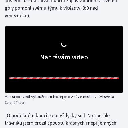
poslední domácí kvalifikační zápas v kariéře a dvěma
góly pomohl svému týmu k vítězství 3:0 nad
Venezuelou.
Nahrávám video
Messi pozvedl vytouženou trofej pro vítěze mistrovství světa
Zdroj:
ČT sport
„O podobném konci jsem vždycky snil. Na tomhle
trávníku jsem prožil spoustu krásných i nepříjemných