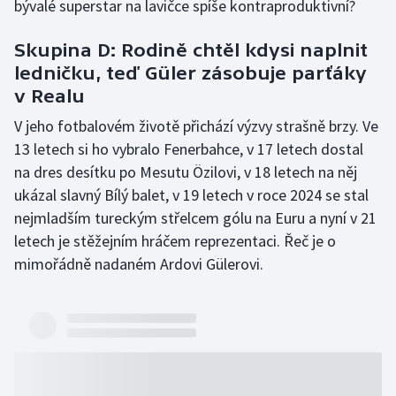
bývalé superstar na lavičce spíše kontraproduktivní?
Skupina D: Rodině chtěl kdysi naplnit
ledničku, teď Güler zásobuje parťáky
v Realu
V jeho fotbalovém životě přichází výzvy strašně brzy. Ve
13 letech si ho vybralo Fenerbahce, v 17 letech dostal
na dres desítku po Mesutu Özilovi, v 18 letech na něj
ukázal slavný Bílý balet, v 19 letech v roce 2024 se stal
nejmladším tureckým střelcem gólu na Euru a nyní v 21
letech je stěžejním hráčem reprezentaci. Řeč je o
mimořádně nadaném Ardovi Gülerovi.