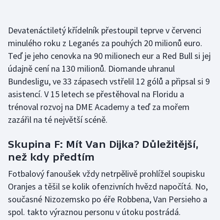
Devatenáctiletý křídelník přestoupil teprve v červenci
minulého roku z Leganés za pouhých 20 milionů euro.
Teď je jeho cenovka na 90 milionech eur a Red Bull si jej
údajně cení na 130 milionů. Diomande uhranul
Bundesligu, ve 33 zápasech vstřelil 12 gólů a připsal si 9
asistencí. V 15 letech se přestěhoval na Floridu a
trénoval rozvoj na DME Academy a teď za mořem
zazářil na té největší scéně.
Skupina F: Mít Van Dijka? Důležitější,
než kdy předtím
Fotbalový fanoušek vždy netrpělivě prohlížel soupisku
Oranjes a těšil se kolik ofenzivních hvězd napočítá. No,
současné Nizozemsko po éře Robbena, Van Persieho a
spol. takto výraznou personu v útoku postrádá.