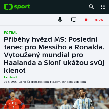
POPULÁRNÍ
SLEDOVAT
Fotbal
FOTBAL
Příběhy hvězd MS: Poslední
Hokej
tanec pro Messiho a Ronalda.
Vytoužený mundial pro
Tenis
Haalanda a Sloni ukážou svůj
Atletika
klenot
Cyklistika
Petr Musil
10. 6. 2026
|
Zdroj:
ČT sport
,
bbc.com
,
fifa.com
,
cnn.com
,
uefa.com
DALŠÍ SPORTY
Americký fotbal
NEPŘEHLÉDNĚTE