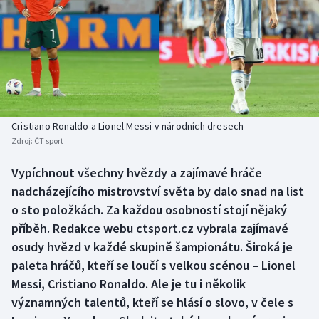
Baseball a softbal
Soutěže
Basketbal
Historické návraty
Biatlon
Aplikace ČT sport
Boby a skeleton
AZ kvíz
Cristiano Ronaldo a Lionel Messi v národních dresech
Zdroj:
ČT sport
Box
Vypíchnout všechny hvězdy a zajímavé hráče
Curling
nadcházejícího mistrovství světa by dalo snad na list
o sto položkách. Za každou osobností stojí nějaký
Dostihy
příběh. Redakce webu ctsport.cz vybrala zajímavé
osudy hvězd v každé skupině šampionátu. Široká je
Florbal
paleta hráčů, kteří se loučí s velkou scénou – Lionel
Messi, Cristiano Ronaldo. Ale je tu i několik
Futsal
významných talentů, kteří se hlásí o slovo, v čele s
Golf