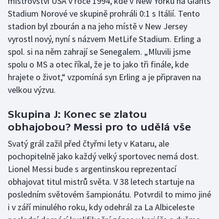
mistrovství USA v roce 1994, kde v New Yorku na Giants
Stadium Norové ve skupině prohráli 0:1 s Itálií. Tento
stadion byl zbourán a na jeho místě v New Jersey
vyrostl nový, nyní s názvem MetLife Stadium. Erling a
spol. si na něm zahrají se Senegalem. „Mluvili jsme
spolu o MS a otec říkal, že je to jako tři finále, kde
hrajete o život,“ vzpomíná syn Erling a je připraven na
velkou výzvu.
Skupina J: Konec se zlatou
obhajobou? Messi pro to udělá vše
Svatý grál zažil před čtyřmi lety v Kataru, ale
pochopitelně jako každý velký sportovec nemá dost.
Lionel Messi bude s argentinskou reprezentací
obhajovat titul mistrů světa. V 38 letech startuje na
posledním světovém šampionátu. Potvrdil to mimo jiné
i v září minulého roku, kdy odehrál za La Albiceleste