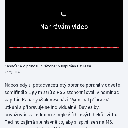
Stolní tenis
Triatlon
Nahrávám video
Veslování
Vodní slalom
Volejbal
Kanaďané o přínosu hvězdného kapitána Daviese
Ostatní
Zdroj:
FIFA
Naposledy si pětadvacetiletý obránce poranil v odvetě
semifinále Ligy mistrů s PSG stehenní sval. V nominaci
kapitán Kanady však neschází. Vynechal přípravná
utkání a připravuje se individuálně. Davies byl
považován za jednoho z nejlepších levých beků světa.
Teď ho zajímá ale hlavně to, aby si splnil sen na MS.