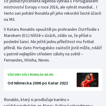
Už jednačtyřicetiletá legenda vyhrála s Portugalskem
mistrovství Evropy v roce 2016, ale vyhrát mundial... I
tento sen pohání Ronalda při jeho rekordní šesté účasti
na MS.
V Kataru Ronaldo opouštěl po prohraném čtvrtfinále s
Marokem (0:1) hřiště v slzách, zdálo se, že přišel o
poslední šanci. Ale ještě jednu příležitost mu fotbal
přihrál. Na zlato Portugalsko zaútočit jistě může, zvlášť
s patrně nejlepším středem zálohy na světě –
Fernandes, Vitinha, Neves.
VŠECHNY GÓLY RONALDA NA MS
Od Německa 2006 po Katar 2022
Ronaldo, který si prodlužuje kariéru v
saúdskoarabském an-Nasru. Světový rekordman v