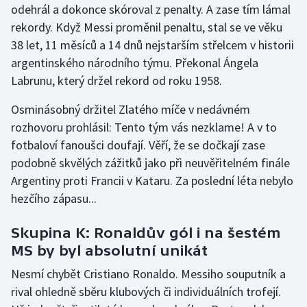
odehrál a dokonce skóroval z penalty. A zase tím lámal
rekordy. Když Messi proměnil penaltu, stal se ve věku
38 let, 11 měsíců a 14 dnů nejstarším střelcem v historii
argentinského národního týmu. Překonal Ángela
Labrunu, který držel rekord od roku 1958.
Osminásobný držitel Zlatého míče v nedávném
rozhovoru prohlásil: Tento tým vás nezklame! A v to
fotbaloví fanoušci doufají. Věří, že se dočkají zase
podobně skvělých zážitků jako při neuvěřitelném finále
Argentiny proti Francii v Kataru. Za poslední léta nebylo
hezčího zápasu...
Skupina K: Ronaldův gól i na šestém
MS by byl absolutní unikát
Nesmí chybět Cristiano Ronaldo. Messiho souputník a
rival ohledně sběru klubových či individuálních trofejí.