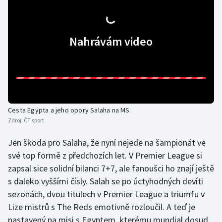
Nahrávám video
Cesta Egypta a jeho opory Salaha na MS
Zdroj:
ČT sport
Jen škoda pro Salaha, že nyní nejede na šampionát ve
své top formě z předchozích let. V Premier League si
zapsal sice solidní bilanci 7+7, ale fanoušci ho znají ještě
s daleko vyššími čísly. Salah se po úctyhodných devíti
sezonách, dvou titulech v Premier League a triumfu v
Lize mistrů s The Reds emotivně rozloučil. A teď je
nastavený na misi s Egyptem, kterému mundial dosud