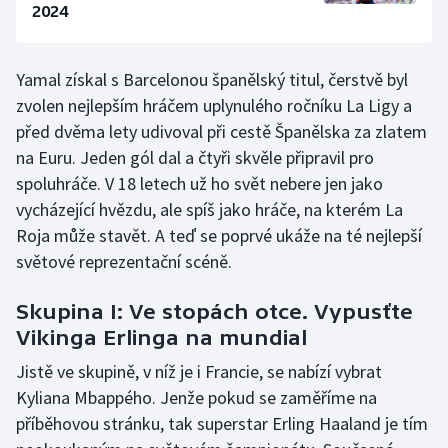
2024
Yamal získal s Barcelonou španělský titul, čerstvě byl
zvolen nejlepším hráčem uplynulého ročníku La Ligy a
před dvěma lety udivoval při cestě Španělska za zlatem
na Euru. Jeden gól dal a čtyři skvěle připravil pro
spoluhráče. V 18 letech už ho svět nebere jen jako
vycházející hvězdu, ale spíš jako hráče, na kterém La
Roja může stavět. A teď se poprvé ukáže na té nejlepší
světové reprezentační scéně.
Skupina I: Ve stopách otce. Vypusťte
Vikinga Erlinga na mundial
Jistě ve skupině, v níž je i Francie, se nabízí vybrat
Kyliana Mbappého. Jenže pokud se zaměříme na
příběhovou stránku, tak superstar Erling Haaland je tím