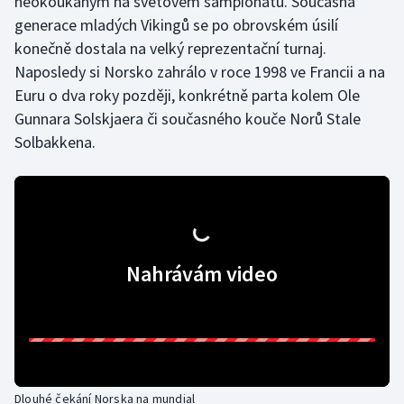
neokoukaným na světovém šampionátu. Současná
generace mladých Vikingů se po obrovském úsilí
konečně dostala na velký reprezentační turnaj.
Naposledy si Norsko zahrálo v roce 1998 ve Francii a na
Euru o dva roky později, konkrétně parta kolem Ole
Gunnara Solskjaera či současného kouče Norů Stale
Solbakkena.
Nahrávám video
Dlouhé čekání Norska na mundial