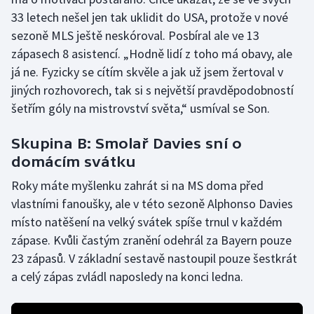
33 letech nešel jen tak uklidit do USA, protože v nové
Olympijské hry
sezoně MLS ještě neskóroval. Posbíral ale ve 13
zápasech 8 asistencí. „Hodně lidí z toho má obavy, ale
Parasport
já ne. Fyzicky se cítím skvěle a jak už jsem žertoval v
Plavání
jiných rozhovorech, tak si s největší pravděpodobností
šetřím góly na mistrovství světa,“ usmíval se Son.
Plážový volejbal
Skupina B: Smolař Davies sní o
Ragby
domácím svátku
Roky máte myšlenku zahrát si na MS doma před
Rychlobruslení
vlastními fanoušky, ale v této sezoně Alphonso Davies
místo natěšení na velký svátek spíše trnul v každém
Rychlostní kanoistika
zápase. Kvůli častým zranění odehrál za Bayern pouze
Short track
23 zápasů. V základní sestavě nastoupil pouze šestkrát
a celý zápas zvládl naposledy na konci ledna.
Sportovní střelba