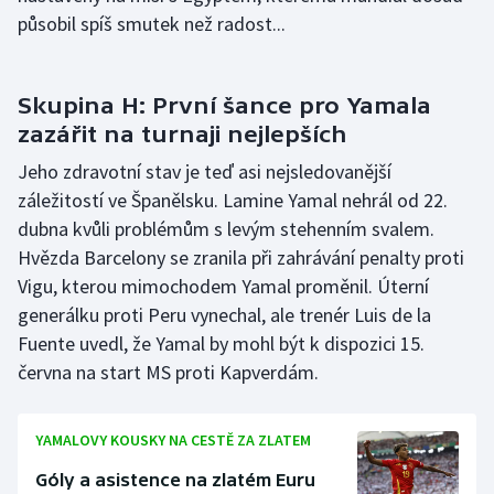
působil spíš smutek než radost...
Skupina H: První šance pro Yamala
zazářit na turnaji nejlepších
Jeho zdravotní stav je teď asi nejsledovanější
záležitostí ve Španělsku. Lamine Yamal nehrál od 22.
dubna kvůli problémům s levým stehenním svalem.
Hvězda Barcelony se zranila při zahrávání penalty proti
Vigu, kterou mimochodem Yamal proměnil. Úterní
generálku proti Peru vynechal, ale trenér Luis de la
Fuente uvedl, že Yamal by mohl být k dispozici 15.
června na start MS proti Kapverdám.
YAMALOVY KOUSKY NA CESTĚ ZA ZLATEM
Góly a asistence na zlatém Euru