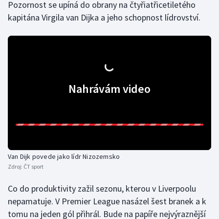
Pozornost se upíná do obrany na čtyřiatřicetiletého
kapitána Virgila van Dijka a jeho schopnost lídrovství.
Nahrávám video
Van Dijk povede jako lídr Nizozemsko
Zdroj:
ČT sport
Co do produktivity zažil sezonu, kterou v Liverpoolu
nepamatuje. V Premier League nasázel šest branek a k
tomu na jeden gól přihrál. Bude na papíře nejvýraznější