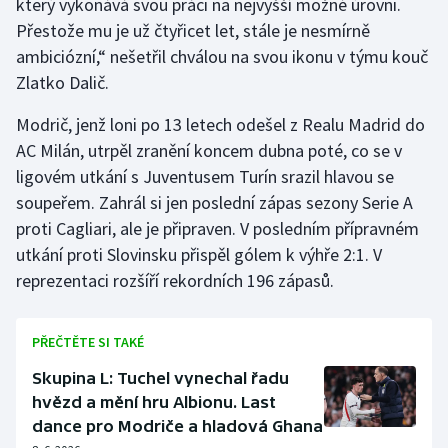
který vykonává svou práci na nejvyšší možné úrovni.
Přestože mu je už čtyřicet let, stále je nesmírně
ambiciózní,“ nešetřil chválou na svou ikonu v týmu kouč
Zlatko Dalič.
Modrič, jenž loni po 13 letech odešel z Realu Madrid do
AC Milán, utrpěl zranění koncem dubna poté, co se v
ligovém utkání s Juventusem Turín srazil hlavou se
soupeřem. Zahrál si jen poslední zápas sezony Serie A
proti Cagliari, ale je připraven. V posledním přípravném
utkání proti Slovinsku přispěl gólem k výhře 2:1. V
reprezentaci rozšíří rekordních 196 zápasů.
PŘEČTĚTE SI TAKÉ
Skupina L: Tuchel vynechal řadu
hvězd a mění hru Albionu. Last
dance pro Modriče a hladová Ghana