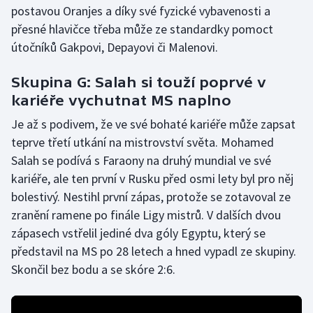
postavou Oranjes a díky své fyzické vybavenosti a
přesné hlavičce třeba může ze standardky pomoct
útočníků Gakpovi, Depayovi či Malenovi.
Skupina G: Salah si touží poprvé v
kariéře vychutnat MS naplno
Je až s podivem, že ve své bohaté kariéře může zapsat
teprve třetí utkání na mistrovství světa. Mohamed
Salah se podívá s Faraony na druhý mundial ve své
kariéře, ale ten první v Rusku před osmi lety byl pro něj
bolestivý. Nestihl první zápas, protože se zotavoval ze
zranění ramene po finále Ligy mistrů. V dalších dvou
zápasech vstřelil jediné dva góly Egyptu, který se
představil na MS po 28 letech a hned vypadl ze skupiny.
Skončil bez bodu a se skóre 2:6.