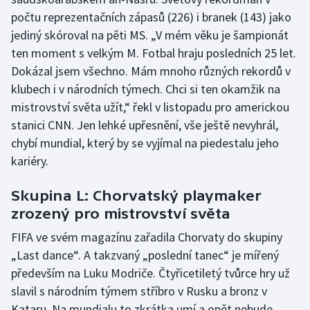
počtu reprezentačních zápasů (226) i branek (143) jako
jediný skóroval na pěti MS. „V mém věku je šampionát
ten moment s velkým M. Fotbal hraju posledních 25 let.
Dokázal jsem všechno. Mám mnoho různých rekordů v
klubech i v národních týmech. Chci si ten okamžik na
mistrovství světa užít,“ řekl v listopadu pro americkou
stanici CNN. Jen lehké upřesnění, vše ještě nevyhrál,
chybí mundial, který by se vyjímal na piedestalu jeho
kariéry.
Skupina L: Chorvatský playmaker
zrozený pro mistrovství světa
FIFA ve svém magazínu zařadila Chorvaty do skupiny
„Last dance“. A takzvaný „poslední tanec“ je mířený
především na Luku Modriče. Čtyřicetiletý tvůrce hry už
slavil s národním týmem stříbro v Rusku a bronz v
Kataru. Na mundialu to zkrátka umí a opět nebude