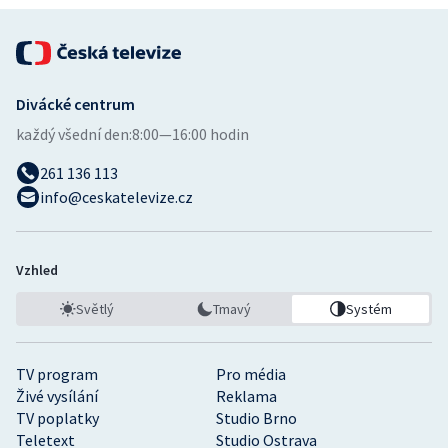
Divácké centrum
každý všední den:
8:00—16:00 hodin
261 136 113
info@ceskatelevize.cz
Vzhled
Světlý
Tmavý
Systém
TV program
Pro média
Živé vysílání
Reklama
TV poplatky
Studio Brno
Teletext
Studio Ostrava