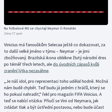
Na fotbalové MS se chystají Neymar či Ronaldo
Zdroj:
ČT sport
Vinicius má fanouškům Selecaa ještě co dokazovat, za
to další velké jméno v týmu – Neymar – je jimi
zbožňovaný. Brazilská ikona oblékne žlutý národní dres
po téměř třech letech, ale
do úvodních zápasů kvůli
zranění lýtka nezasáhne
.
„Je náš idol, pro reprezentaci toho udělal hodně. Možná
nám budě chybět. Teď budu já jedním z hráčů, který se
ho pokusí nahradit,“ řekl pro magazín FIFA Vinicius. A
teď se nabízí otázka: Přiučí se Vini od Neymara, jak
zvládat tlak a být ústřední postavou, nebo bude účast