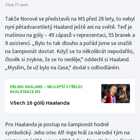
Zdroj:
ČT sport
Takže Norové se představili na MS před 28 lety, to nebyl
nyní pětadvacetiletý Haaland ještě ani na světě. Teď je
mašinou na góly – 49 zápasů v reprezentaci, 55 branek a
9 asistencí. „Bylo to tak dlouho a pořád jsme se snažili
na šampionát dostat. Když se to několikrát nepodařilo,
člověk si zvykne, že se to neděje,“ oddechl si Haaland.
„Myslím, že už bylo na čase,“ dodal s odhodláním.
ERLING HAALAND – NEJLEPŠÍ STŘELEC
KVALIFIKACE MS
Všech 16 gólů Haalanda
Pro Haalanda je postup na šampionát hodně
symbolický. Jeho otec Alf-Inge hrál za národní tým na