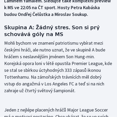
Laminem Yamalem. Sledujte také komplexní preview
k MS ve 22:05 na ČT sport. Hosty Petra Kubáska
Gymnastika
budou Ondřej Čelůstka a Miroslav Soukup.
Házená
Skupina A: Žádný stres. Son si prý
schovává góly na MS
Jezdectví
Mohli bychom ve znamení patriotismu vybírat mezi
českými hráči, ale nutno uznat, že ve skupině A bude
Judo
hráčem s neslavnějším jménem Son Hung-min.
Krasobruslení
Korejská opora loni v létě opustila Premier League, kde
se stal se sbírkou úctyhodných 333 zápasů ikonou
Lezení
Tottenhamu. Na zámořských trávnících měl dobrý
vstup do angažmá v Los Angeles FC a teď si na nich
Lyže a snowboard
zahraje už čtvrtý světový šampionát.
Moderní pětiboj
Jeden z nejlépe placených hráčů Major League Soccer
Motorsport
má o motivaci postaráno. Chce ukázat, že se ve svých