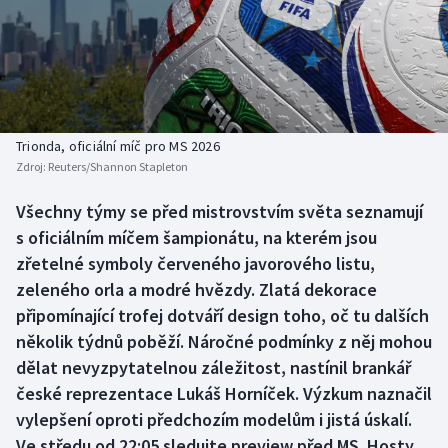
Baseball a softbal
Soutěže
Basketbal
Historické návraty
Biatlon
Aplikace ČT sport
Trionda, oficiální míč pro MS 2026
Boby a skeleton
AZ kvíz
Zdroj:
Reuters/Shannon Stapleton
Box
Všechny týmy se před mistrovstvím světa seznamují
s oficiálním míčem šampionátu, na kterém jsou
Curling
zřetelné symboly červeného javorového listu,
zeleného orla a modré hvězdy. Zlatá dekorace
Dostihy
připomínající trofej dotváří design toho, oč tu dalších
několik týdnů poběží. Náročné podmínky z něj mohou
Florbal
dělat nevyzpytatelnou záležitost, nastínil brankář
české reprezentace Lukáš Horníček. Výzkum naznačil
Futsal
vylepšení oproti předchozím modelům i jistá úskalí.
Ve středu od 22:05 sledujte preview před MS. Hosty
Golf