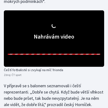
mokrých podmínkách“.
Olympijské hry
Parasport
Plavání
Nahrávám video
Plážový volejbal
Ragby
Rychlobruslení
Čeští fotbalisté si zvykají na míč Trionda
Zdroj:
ČT sport
Rychlostní kanoistika
V přípravě se s balonem seznamovali i čeští
Short track
reprezentanti. „Dobře se chytá. Když bude větší vlhkost
nebo bude pršet, tak bude nevyzpytatelný. Je na něm
Sportovní střelba
ale vidět, že dobře lítá,“ prozradil český Horníček.