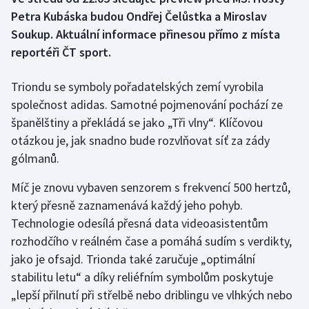
Petra Kubáska budou Ondřej Čelůstka a Miroslav
Gymnastika
Soukup. Aktuální informace přinesou přímo z místa
reportéři ČT sport.
Házená
Triondu se symboly pořadatelských zemí vyrobila
Jezdectví
společnost adidas. Samotné pojmenování pochází ze
španělštiny a překládá se jako „Tři vlny“. Klíčovou
Judo
otázkou je, jak snadno bude rozvlňovat síť za zády
gólmanů.
Krasobruslení
Míč je znovu vybaven senzorem s frekvencí 500 hertzů,
Lezení
který přesně zaznamenává každý jeho pohyb.
Technologie odesílá přesná data videoasistentům
Lyže a snowboard
rozhodčího v reálném čase a pomáhá sudím s verdikty,
jako je ofsajd. Trionda také zaručuje „optimální
Moderní pětiboj
stabilitu letu“ a díky reliéfním symbolům poskytuje
„lepší přilnutí při střelbě nebo driblingu ve vlhkých nebo
Motorsport