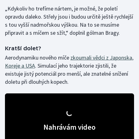
Stolní tenis
„Kdykoliv ho trefíme nártem, je možné, že poletí
opravdu daleko. Střely jsou i budou určitě ještě rychlejší
Triatlon
s tou vyšší nadmořskou výškou. Na to se musíme
připravit a s míčem se sžít,“ doplnil gólman Bragy.
Veslování
Kratší dolet?
Vodní slalom
Aerodynamiku nového míče
zkoumali vědci z Japonska,
Volejbal
Koreje a USA
. Simulací jeho trajektorie zjistili, že
existuje jistý potenciál pro menší, ale znatelné snížení
Ostatní
doletu při dlouhých kopech.
Nahrávám video