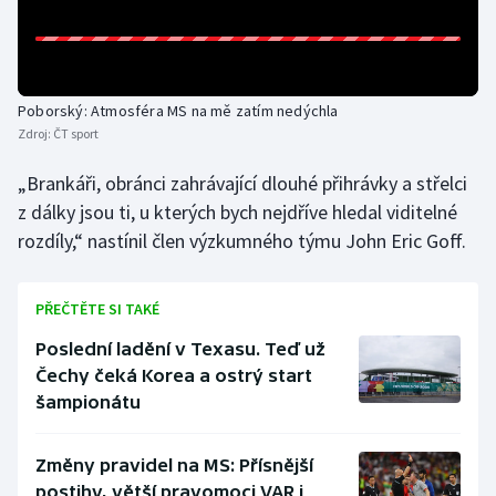
Poborský: Atmosféra MS na mě zatím nedýchla
Zdroj:
ČT sport
„Brankáři, obránci zahrávající dlouhé přihrávky a střelci
z dálky jsou ti, u kterých bych nejdříve hledal viditelné
rozdíly,“ nastínil člen výzkumného týmu John Eric Goff.
PŘEČTĚTE SI TAKÉ
Poslední ladění v Texasu. Teď už
Čechy čeká Korea a ostrý start
šampionátu
Změny pravidel na MS: Přísnější
postihy, větší pravomoci VAR i