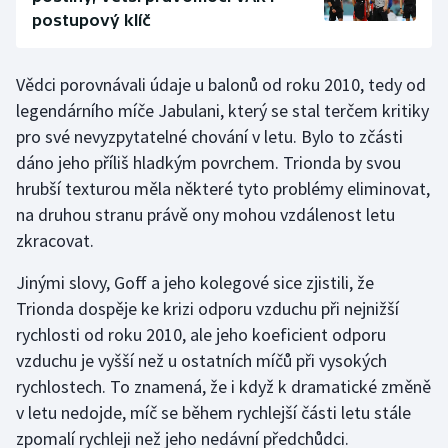
postupový klíč
Vědci porovnávali údaje u balonů od roku 2010, tedy od
legendárního míče Jabulani, který se stal terčem kritiky
pro své nevyzpytatelné chování v letu. Bylo to zčásti
dáno jeho příliš hladkým povrchem. Trionda by svou
hrubší texturou měla některé tyto problémy eliminovat,
na druhou stranu právě ony mohou vzdálenost letu
zkracovat.
Jinými slovy, Goff a jeho kolegové sice zjistili, že
Trionda dospěje ke krizi odporu vzduchu při nejnižší
rychlosti od roku 2010, ale jeho koeficient odporu
vzduchu je vyšší než u ostatních míčů při vysokých
rychlostech. To znamená, že i když k dramatické změně
v letu nedojde, míč se během rychlejší části letu stále
zpomalí rychleji než jeho nedávní předchůdci.