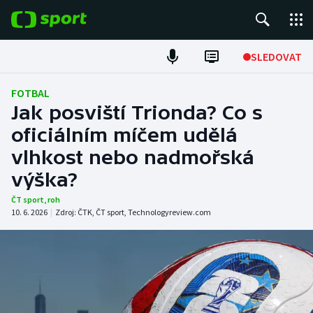
POPULÁRNÍ
SLEDOVAT
Fotbal
FOTBAL
Jak posviští Trionda? Co s
Hokej
oficiálním míčem udělá
vlhkost nebo nadmořská
Tenis
výška?
Atletika
ČT sport
,
roh
10. 6. 2026
|
Zdroj:
ČTK
,
ČT sport
,
Technologyreview.com
Cyklistika
DALŠÍ SPORTY
Americký fotbal
NEPŘEHLÉDNĚTE