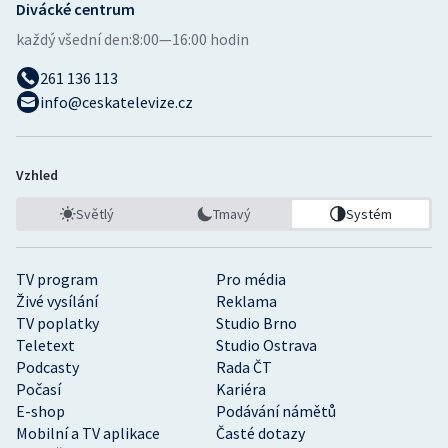
Divácké centrum
každý všední den:
8:00—16:00 hodin
261 136 113
info@ceskatelevize.cz
Vzhled
Světlý
Tmavý
Systém
TV program
Pro média
Živé vysílání
Reklama
TV poplatky
Studio Brno
Teletext
Studio Ostrava
Podcasty
Rada ČT
Počasí
Kariéra
E-shop
Podávání námětů
Mobilní a TV aplikace
Časté dotazy