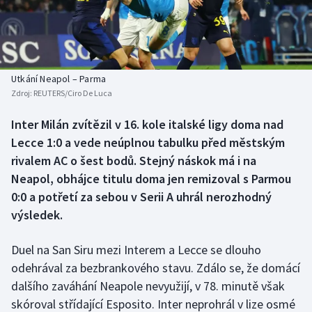
Baseball a softbal
Soutěže
Basketbal
Historické návraty
Biatlon
Aplikace ČT sport
Utkání Neapol – Parma
Zdroj:
REUTERS/Ciro De Luca
Boby a skeleton
AZ kvíz
Inter Milán zvítězil v 16. kole italské ligy doma nad
Lecce 1:0 a vede neúplnou tabulku před městským
Box
rivalem AC o šest bodů. Stejný náskok má i na
Curling
Neapol, obhájce titulu doma jen remizoval s Parmou
0:0 a potřetí za sebou v Serii A uhrál nerozhodný
Dostihy
výsledek.
Florbal
Duel na San Siru mezi Interem a Lecce se dlouho
odehrával za bezbrankového stavu. Zdálo se, že domácí
Futsal
dalšího zaváhání Neapole nevyužijí, v 78. minutě však
skóroval střídající Esposito. Inter neprohrál v lize osmé
Golf