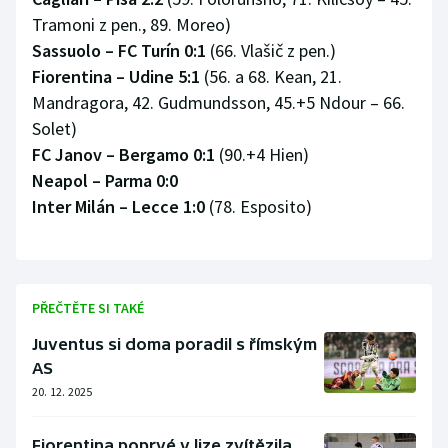
Tramoni z pen., 89. Moreo)
Olympijské hry
Sassuolo – FC Turín 0:1
(66. Vlašič z pen.)
Fiorentina – Udine 5:1
(56. a 68. Kean, 21.
Parasport
Mandragora, 42. Gudmundsson, 45.+5 Ndour – 66.
Plavání
Solet)
FC Janov – Bergamo 0:1
(90.+4 Hien)
Plážový volejbal
Neapol – Parma 0:0
Inter Milán – Lecce 1:0
(78. Esposito)
Ragby
Rychlobruslení
PŘEČTĚTE SI TAKÉ
Rychlostní kanoistika
Juventus si doma poradil s římským
Short track
AS
20. 12. 2025
Sportovní střelba
Fiorentina poprvé v lize zvítězila,