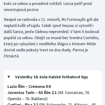
kolo za sebou a posedmé zvítězil. Lecce patří první
nesestupová pozice.
Gymnastika
Neapol se radovala v 11. minutě, McTominayův gól ale
Házená
neplatil kvůli ofsajdu. Celek zpod Vesuvu si vytvořil i
další šance, jenže žádnou neproměnil. V Serii A bodoval
Jezdectví
popáté za sebou. Obejít se musel bez trenéra Conteho,
který po vyloučení z nedělního šlágru s Interem Milán
Judo
dostal vedle pokuty trest na dva duely. Parma je
čtrnáctá.
Krasobruslení
Lezení
Výsledky 16. kola italské fotbalové ligy
Lyže a snowboard
Lazio Řím – Cremona 0:0
Moderní pětiboj
Juventus Turín – AS Řím 2:1
(44. Conceicao, 70.
Openda – 76. Baldanzi)
Motorsport
Cagliari – Pisa 2:2
(59. Folorunsho, 71. Kilicsoy – 45.