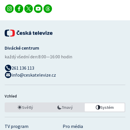
Divácké centrum
každý všední den:
8:00—16:00 hodin
261 136 113
info@ceskatelevize.cz
Vzhled
Světlý
Tmavý
Systém
TV program
Pro média