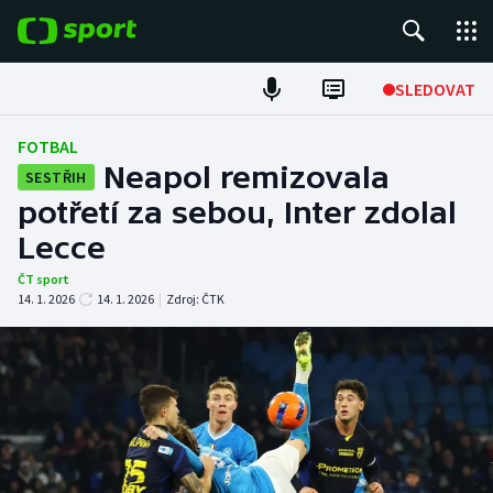
POPULÁRNÍ
SLEDOVAT
Fotbal
FOTBAL
Neapol remizovala
SESTŘIH
Hokej
potřetí za sebou, Inter zdolal
Lecce
Tenis
ČT sport
Atletika
14. 1. 2026
14. 1. 2026
|
Zdroj:
ČTK
Cyklistika
DALŠÍ SPORTY
Americký fotbal
NEPŘEHLÉDNĚTE