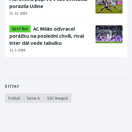
Stolní tenis
porazila Udine
21. 12. 2025
Triatlon
SESTŘIH
AC Milán odvracel
Veslování
porážku na poslední chvíli, rival
Inter dál vede tabulku
Vodní slalom
11. 1. 2026
Volejbal
Ostatní
ŠTÍTKY
Fotbal
Serie A
SSC Neapol