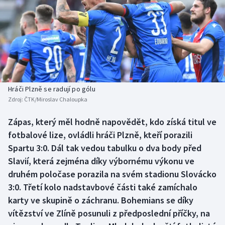
Baseball a softbal
Soutěže
Basketbal
Historické návraty
Biatlon
Aplikace ČT sport
Boby a skeleton
AZ kvíz
Hráči Plzně se radují po gólu
Zdroj:
ČTK/Miroslav Chaloupka
Box
Zápas, který měl hodně napovědět, kdo získá titul ve
Curling
fotbalové lize, ovládli hráči Plzně, kteří porazili
Spartu 3:0. Dál tak vedou tabulku o dva body před
Dostihy
Slavií, která zejména díky výbornému výkonu ve
druhém poločase porazila na svém stadionu Slovácko
Florbal
3:0. Třetí kolo nadstavbové části také zamíchalo
karty ve skupině o záchranu. Bohemians se díky
Futsal
vítězství ve Zlíně posunuli z předposlední příčky, na
Golf