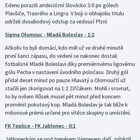
Edenu porazili ambiciózní Slovácko 3:0 po gólech
Olympijské hry
Plavšiče, Traorého a Lingra. V boji o obhajobu titulu
udrželi dvoubodový odstup za vedoucí Plzní.
Parasport
Sigma Olomouc - Mladá Boleslav - 1:2
Plavání
Ačkoliv to byli domácí, kdo měl už ve druhé minutě
Plážový volejbal
první šanci zápasu, do vedení se nakonec dostali
fotbalisté Mladé Boleslavi díky premiérovému ligovému
Ragby
gólu Pecha v nastavení úvodního poločasu. Druhý gól
přidal deset minut po pauze Hlavatý a Olomoučtí už
Rychlobruslení
stačili jen zkorigovat na 1:2 Zifčákem. Mohli i srovnat,
to by ovšem Růsek musel pět minut před koncem
Rychlostní kanoistika
proměnit pokutový kop. Mladá Boleslav je tak blíže k
milionové prémii určené pro vítěze skupiny o umístění.
Short track
FK Teplice - FK Jablonec - 0:1
Sportovní střelba
Jabloneckým se pod trenérem Vágnerem daří, zvítězili