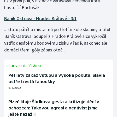
už v první půli, v níž navíc vyfasoval červenou kartu
hostující Bartošák.
Baník Ostrava - Hradec Králové - 3:1
Jistotu pátého místa má po třetím kole skupiny o titul
Baník Ostrava. Soupeř z Hradce Králové sice vykročil
vstříc desátému bodovému zisku v řadě, nakonec ale
domácí třemi góly zápas otočili.
SOUVISEJÍCÍ ČLÁNKY
Pětiletý zákaz vstupu a vysoká pokuta. Slavia
ostře trestá fanoušky
6. 5. 2022
Plzeň lituje Šádkova gesta a kritizuje dění v
ochozech: Takovou agresi a nenávist jsme
ještě nezažili