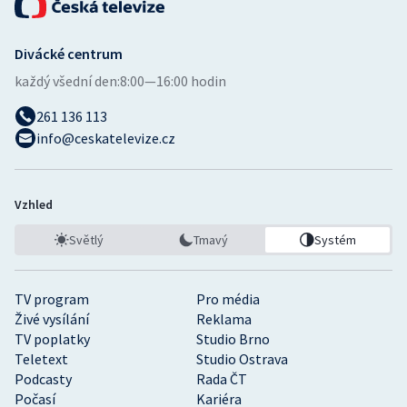
Divácké centrum
každý všední den:
8:00—16:00 hodin
261 136 113
info@ceskatelevize.cz
Vzhled
Světlý
Tmavý
Systém
TV program
Pro média
Živé vysílání
Reklama
TV poplatky
Studio Brno
Teletext
Studio Ostrava
Podcasty
Rada ČT
Počasí
Kariéra