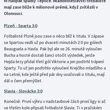
ni naopak spadly Teplice. Mladoboleslavští fotbalisté
mají zase blíže k milionové prémii, když zvítězili v
Gymnastika
Olomouci.
Házená
Plzeň - Sparta 3:0
Jezdectví
Fotbalisté Plzně jsou zase o něco blíž k titulu. V zápase
se Spartou vedli už po dvaceti minutách 2:0 po gólech
Judo
Beauguela a Havla. Pak byl ale ve 26. minutě vyloučen
Bucha a hosté dostali šanci otočit výsledek, jenže
Krasobruslení
Hejda brzy přidal třetí gól Viktorie a jen podtrhl trápení
Sparty. To už jen podtrhlo vyloučení Krejčího mladšího a
Lezení
na Letné, kde ještě před pár dny uvažovali o titulu, mají
dál o čem přemýšlet.
Lyže a snowboard
Slavia - Slovácko 3:0
Moderní pětiboj
Konečně. První výhru v nadstavbové části první ligy si až
Motorsport
ve třetím kole připsali fotbalisté Slavie. Ti v pražském