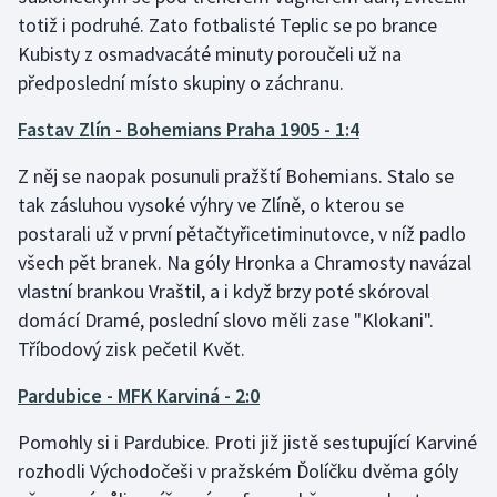
Stolní tenis
totiž i podruhé. Zato fotbalisté Teplic se po brance
Kubisty z osmadvacáté minuty poroučeli už na
Triatlon
předposlední místo skupiny o záchranu.
Veslování
Fastav Zlín - Bohemians Praha 1905 - 1:4
Z něj se naopak posunuli pražští Bohemians. Stalo se
Vodní slalom
tak zásluhou vysoké výhry ve Zlíně, o kterou se
Volejbal
postarali už v první pětačtyřicetiminutovce, v níž padlo
všech pět branek. Na góly Hronka a Chramosty navázal
Ostatní
vlastní brankou Vraštil, a i když brzy poté skóroval
domácí Dramé, poslední slovo měli zase "Klokani".
Tříbodový zisk pečetil Květ.
Pardubice - MFK Karviná - 2:0
Pomohly si i Pardubice. Proti již jistě sestupující Karviné
rozhodli Východočeši v pražském Ďolíčku dvěma góly