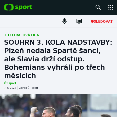
POPULÁRNÍ
SLEDOVAT
Fotbal
1. FOTBALOVÁ LIGA
SOUHRN 3. KOLA NADSTAVBY:
Hokej
Plzeň nedala Spartě šanci,
ale Slavia drží odstup.
Tenis
Bohemians vyhráli po třech
Atletika
měsících
Cyklistika
ČT sport
7. 5. 2022
|
Zdroj:
ČT sport
DALŠÍ SPORTY
Americký fotbal
NEPŘEHLÉDNĚTE