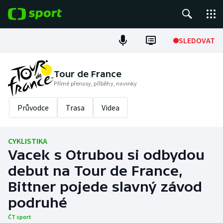
POPULÁRNÍ
SLEDOVAT
Fotbal
Tour de France
Přímé přenosy, příběhy, novinky
Hokej
Průvodce
Trasa
Videa
Tenis
Atletika
CYKLISTIKA
Vacek s Otrubou si odbydou
Cyklistika
debut na Tour de France,
DALŠÍ SPORTY
Bittner pojede slavný závod
podruhé
Americký fotbal
NEPŘEHLÉDNĚTE
ČT sport