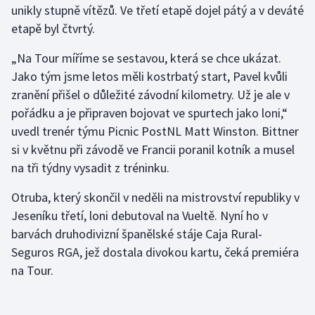
unikly stupně vítězů. Ve třetí etapě dojel pátý a v deváté
Olympijské hry
etapě byl čtvrtý.
Parasport
„Na Tour míříme se sestavou, která se chce ukázat.
Jako tým jsme letos měli kostrbatý start, Pavel kvůli
Plavání
zranění přišel o důležité závodní kilometry. Už je ale v
pořádku a je připraven bojovat ve spurtech jako loni,“
Plážový volejbal
uvedl trenér týmu Picnic PostNL Matt Winston. Bittner
si v květnu při závodě ve Francii poranil kotník a musel
Ragby
na tři týdny vysadit z tréninku.
Rychlobruslení
Otruba, který skončil v neděli na mistrovství republiky v
Jeseníku třetí, loni debutoval na Vueltě. Nyní ho v
Rychlostní kanoistika
barvách druhodivizní španělské stáje Caja Rural-
Seguros RGA, jež dostala divokou kartu, čeká premiéra
Short track
na Tour.
Sportovní střelba