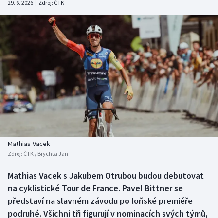
29. 6. 2026
|
Zdroj:
ČTK
Baseball a softbal
Soutěže
Basketbal
Historické návraty
Biatlon
Aplikace ČT sport
Boby a skeleton
AZ kvíz
Box
Curling
Mathias Vacek
Dostihy
Zdroj:
ČTK / Brychta Jan
Florbal
Mathias Vacek s Jakubem Otrubou budou debutovat
na cyklistické Tour de France. Pavel Bittner se
Futsal
představí na slavném závodu po loňské premiéře
podruhé. Všichni tři figurují v nominacích svých týmů,
Golf