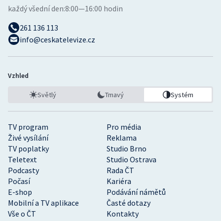
každý všední den:
8:00—16:00 hodin
261 136 113
info@ceskatelevize.cz
Vzhled
Světlý
Tmavý
Systém
TV program
Pro média
Živé vysílání
Reklama
TV poplatky
Studio Brno
Teletext
Studio Ostrava
Podcasty
Rada ČT
Počasí
Kariéra
E-shop
Podávání námětů
Mobilní a TV aplikace
Časté dotazy
Vše o ČT
Kontakty