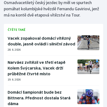
Osmadvacetiletý český jezdec by měl ve spurtech
Stolní tenis
pomáhat kolumbijské hvězdě Fernandu Gaviriovi, jenž
má na kontě dvě etapová vítězství na Tour.
Triatlon
Veslování
ČTĚTE TAKÉ
Vodní slalom
Vacek zopakoval domácí vítězný
double, jasně ovládl i silniční závod
Volejbal
28. 6. 2026
Ostatní
Narváez zvítězil ve třetí etapě
Kolem Švýcarska, Vacek drží
průběžné čtvrté místo
19. 6. 2026
Domácí šampionát bude bez
Bittnera. Přednost dostala Stará
dáma