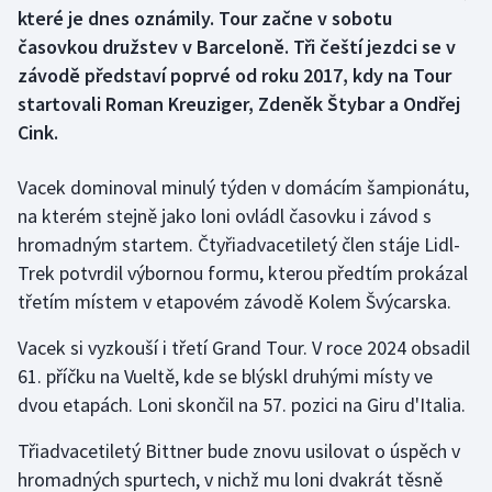
které je dnes oznámily. Tour začne v sobotu
časovkou družstev v Barceloně. Tři čeští jezdci se v
Gymnastika
závodě představí poprvé od roku 2017, kdy na Tour
startovali Roman Kreuziger, Zdeněk Štybar a Ondřej
Házená
Cink.
Jezdectví
Vacek dominoval minulý týden v domácím šampionátu,
Judo
na kterém stejně jako loni ovládl časovku i závod s
hromadným startem. Čtyřiadvacetiletý člen stáje Lidl-
Krasobruslení
Trek potvrdil výbornou formu, kterou předtím prokázal
třetím místem v etapovém závodě Kolem Švýcarska.
Lezení
Vacek si vyzkouší i třetí Grand Tour. V roce 2024 obsadil
Lyže a snowboard
61. příčku na Vueltě, kde se blýskl druhými místy ve
dvou etapách. Loni skončil na 57. pozici na Giru d'Italia.
Moderní pětiboj
Třiadvacetiletý Bittner bude znovu usilovat o úspěch v
Motorsport
hromadných spurtech, v nichž mu loni dvakrát těsně