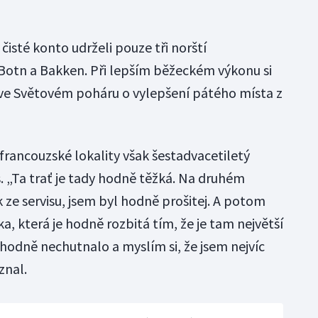
čisté konto udrželi pouze tři norští
 Botn a Bakken. Při lepším běžeckém výkonu si
ve Světovém poháru o vylepšení pátého místa z
rancouzské lokality však šestadvacetiletý
s. „Ta trať je tady hodně těžká. Na druhém
k ze servisu, jsem byl hodně prošitej. A potom
a, která je hodně rozbitá tím, že je tam největší
hodně nechutnalo a myslím si, že jsem nejvíc
znal.