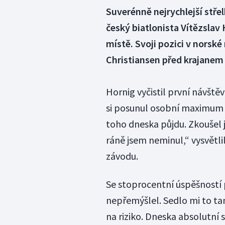
Suverénně nejrychlejší stře
český biatlonista Vítězslav
místě. Svoji pozici v norsk
Christiansen před krajane
Hornig vyčistil první návště
si posunul osobní maximum na
toho dneska půjdu. Zkoušel j
ráně jsem neminul,“ vysvětli
závodu.
Se stoprocentní úspěšností p
nepřemýšlel. Sedlo mi to tam
na riziko. Dneska absolutní 