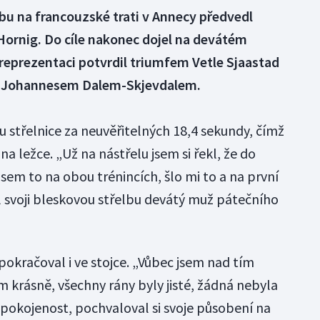
lbu na francouzské trati v Annecy předvedl
 Hornig. Do cíle nakonec dojel na devátém
é reprezentaci potvrdil triumfem Vetle Sjaastad
m Johannesem Dalem-Skjevdalem.
vu střelnice za neuvěřitelných 18,4 sekundy, čímž
 ležce. „Už na nástřelu jsem si řekl, že do
sem to na obou trénincích, šlo mi to a na první
l svoji bleskovou střelbu devátý muž pátečního
okračoval i ve stojce. „Vůbec jsem nad tím
 krásně, všechny rány byly jisté, žádná nebyla
spokojenost, pochvaloval si svoje působení na