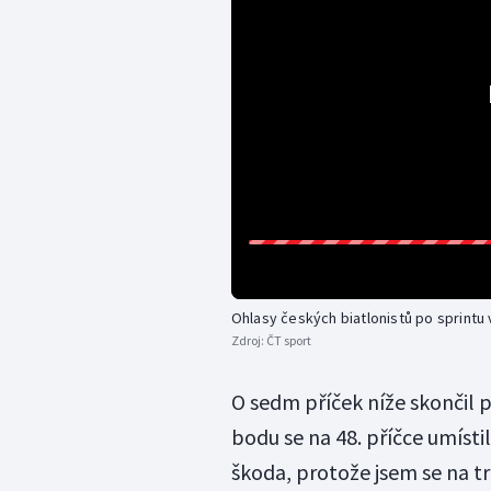
Ohlasy českých biatlonistů po sprintu
Zdroj:
ČT sport
O sedm příček níže skončil
bodu se na 48. příčce umísti
škoda, protože jsem se na tra