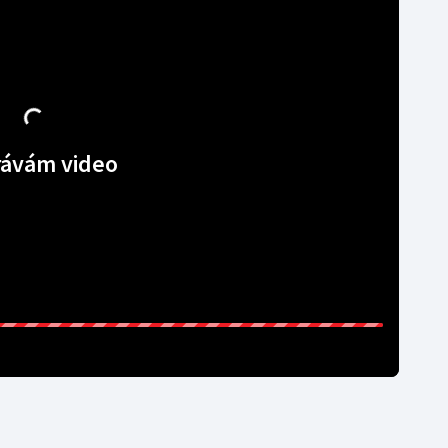
Moderní pětiboj
Triatlon
Motorsport
Veslování
Olympijské hry
Vodní slalom
Parasport
Volejbal
ávám video
Plavání
Ostatní
Plážový volejbal