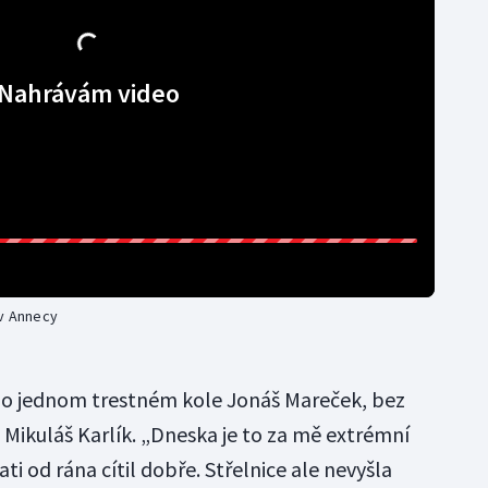
Nahrávám video
 v Annecy
 po jednom trestném kole Jonáš Mareček, bez
l Mikuláš Karlík. „Dneska je to za mě extrémní
ti od rána cítil dobře. Střelnice ale nevyšla