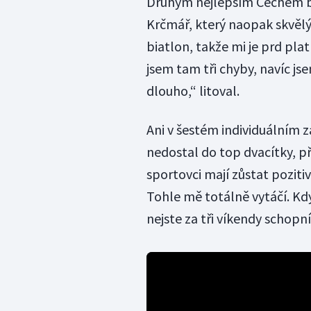
Druhým nejlepším Čechem by
Krčmář, který naopak skvělý 
biatlon, takže mi je prd plat
jsem tam tři chyby, navíc js
dlouho,“ litoval.
Ani v šestém individuálním z
nedostal do top dvacítky, př
sportovci mají zůstat poziti
Tohle mě totálně vytáčí. Kdy
nejste za tři víkendy schopn