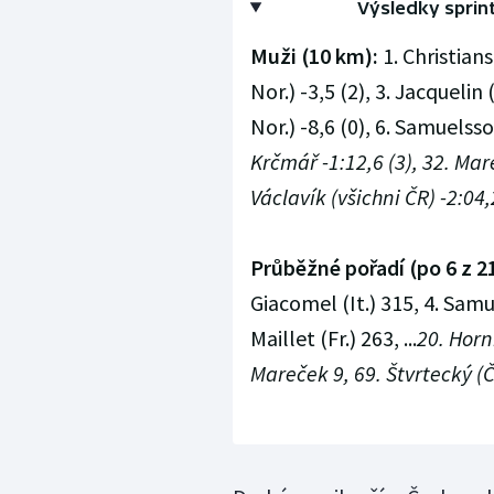
Výsledky sprint
Muži (10 km):
1. Christian
Nor.) -3,5 (2), 3. Jacquelin 
Nor.) -8,6 (0), 6. Samuelsson
Krčmář -1:12,6 (3), 32. Mareč
Václavík (všichni ČR) -2:04,2
Průběžné pořadí (po 6 z 2
Giacomel (It.) 315, 4. Samu
Maillet (Fr.) 263, ...
20. Horn
Mareček 9, 69. Štvrtecký (Č