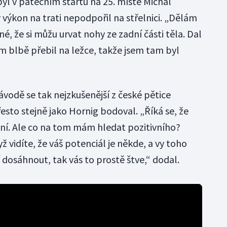
l v pátečním startu na 25. místě Michal
výkon na trati nepodpořil na střelnici. „Dělám
né, že si můžu urvat nohy ze zadní části těla. Dal
em blbě přebil na ležce, takže jsem tam byl
ávodě se tak nejzkušenější z české pětice
esto stejně jako Hornig bodoval. „Říká se, že
vní. Ale co na tom mám hledat pozitivního?
ž vidíte, že váš potenciál je někde, a vy toho
í dosáhnout, tak vás to prostě štve,“ dodal.