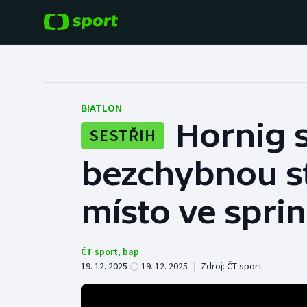
POPULÁRNÍ
DALŠÍ SPORTY
Fotbal
Americký fotbal
BIATLON
Hornig s
SESTŘIH
Hokej
Baseball a softbal
bezchybnou st
Tenis
Basketbal
Atletika
místo ve spri
Biatlon
Cyklistika
Boby a skeleton
ČT sport
,
bap
19. 12. 2025
19. 12. 2025
|
Zdroj:
ČT sport
Box