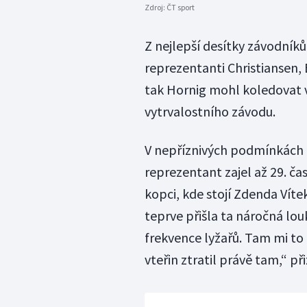
Zdroj:
ČT sport
Z nejlepší desítky závodníků 
reprezentanti Christiansen,
tak Hornig mohl koledovat 
vytrvalostního závodu.
V nepříznivých podmínkách f
reprezentant zajel až 29. ča
kopci, kde stojí Zdenda Víte
teprve přišla ta náročná louk
frekvence lyžařů. Tam mi to 
vteřin ztratil právě tam,“ při