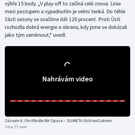
výhře 15 body. „V play-off to začíná celé znova. Linie
Olympijské hry
mezi postupem a vypadnutím je velmi tenká. Do téhle
části sezony se snažíme dát 120 procent. Proti Ústí
Parasport
rozhodla dobrá energie a obrana, kdy jsme se dokázali
jako tým semknout,“ uvedl.
Plavání
Plážový volejbal
Ragby
Nahrávám video
Rychlobruslení
Rychlostní kanoistika
Short track
Záznam 6. čtvrtfinále BK Opava – SLUNETA Ústí nad Labem
Sportovní střelba
Zdroj:
ČT sport