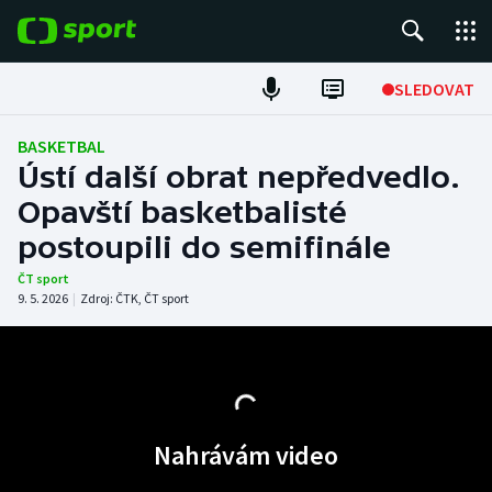
POPULÁRNÍ
SLEDOVAT
Fotbal
BASKETBAL
Ústí další obrat nepředvedlo.
Hokej
Opavští basketbalisté
postoupili do semifinále
Tenis
ČT sport
Atletika
9. 5. 2026
|
Zdroj:
ČTK
,
ČT sport
Cyklistika
DALŠÍ SPORTY
Nahrávám video
Americký fotbal
NEPŘEHLÉDNĚTE