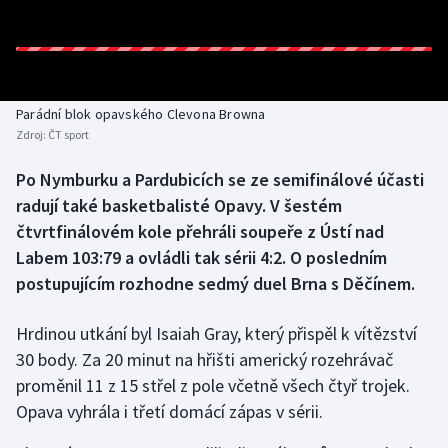
Baseball a softbal
Soutěže
Basketbal
Historické návraty
Biatlon
Aplikace ČT sport
Parádní blok opavského Clevona Browna
Zdroj:
ČT sport
Boby a skeleton
AZ kvíz
Po Nymburku a Pardubicích se ze semifinálové účasti
radují také basketbalisté Opavy. V šestém
Box
čtvrtfinálovém kole přehráli soupeře z Ústí nad
Curling
Labem 103:79 a ovládli tak sérii 4:2. O posledním
postupujícím rozhodne sedmý duel Brna s Děčínem.
Dostihy
Hrdinou utkání byl Isaiah Gray, který přispěl k vítězství
Florbal
30 body. Za 20 minut na hřišti americký rozehrávač
proměnil 11 z 15 střel z pole včetně všech čtyř trojek.
Futsal
Opava vyhrála i třetí domácí zápas v sérii.
Golf