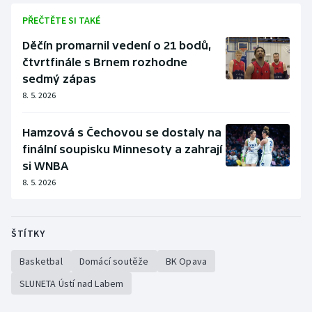
Stolní tenis
PŘEČTĚTE SI TAKÉ
Triatlon
Děčín promarnil vedení o 21 bodů,
čtvrtfinále s Brnem rozhodne
Veslování
sedmý zápas
8. 5. 2026
Vodní slalom
Hamzová s Čechovou se dostaly na
Volejbal
finální soupisku Minnesoty a zahrají
si WNBA
Ostatní
8. 5. 2026
ŠTÍTKY
Basketbal
Domácí soutěže
BK Opava
SLUNETA Ústí nad Labem