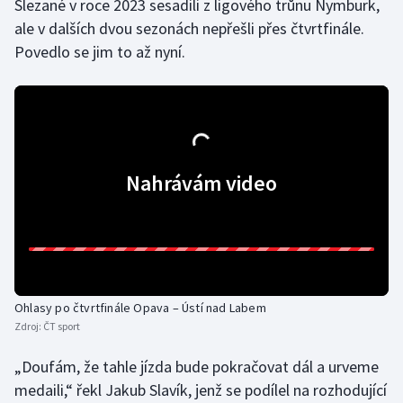
Slezané v roce 2023 sesadili z ligového trůnu Nymburk,
ale v dalších dvou sezonách nepřešli přes čtvrtfinále.
Gymnastika
Povedlo se jim to až nyní.
Házená
Jezdectví
Judo
Nahrávám video
Krasobruslení
Lezení
Lyže a snowboard
Ohlasy po čtvrtfinále Opava – Ústí nad Labem
Zdroj:
ČT sport
Moderní pětiboj
„Doufám, že tahle jízda bude pokračovat dál a urveme
Motorsport
medaili,“ řekl Jakub Slavík, jenž se podílel na rozhodující