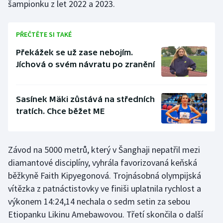
šampionku z let 2022 a 2023.
Stolní tenis
Triatlon
PŘEČTĚTE SI TAKÉ
Překážek se už zase nebojím.
Veslování
Jíchová o svém návratu po zranění
Vodní slalom
Sasínek Mäki zůstává na středních
Volejbal
tratích. Chce běžet ME
Ostatní
Závod na 5000 metrů, který v Šanghaji nepatřil mezi
diamantové disciplíny, vyhrála favorizovaná keňská
běžkyně Faith Kipyegonová. Trojnásobná olympijská
vítězka z patnáctistovky ve finiši uplatnila rychlost a
výkonem 14:24,14 nechala o sedm setin za sebou
Etiopanku Likinu Amebawovou. Třetí skončila o další