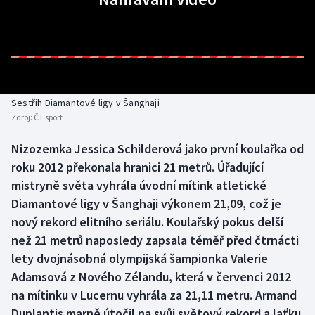
Baseball a softbal
Soutěže
Basketbal
Historické návraty
Biatlon
Aplikace ČT sport
Sestřih Diamantové ligy v Šanghaji
Boby a skeleton
AZ kvíz
Zdroj:
ČT sport
Box
Nizozemka Jessica Schilderová jako první koulařka od
roku 2012 překonala hranici 21 metrů. Úřadující
Curling
mistryně světa vyhrála úvodní mítink atletické
Diamantové ligy v Šanghaji výkonem 21,09, což je
Dostihy
nový rekord elitního seriálu. Koulařský pokus delší
než 21 metrů naposledy zapsala téměř před čtrnácti
Florbal
lety dvojnásobná olympijská šampionka Valerie
Adamsová z Nového Zélandu, která v červenci 2012
Futsal
na mítinku v Lucernu vyhrála za 21,11 metru. Armand
Duplantis marně útočil na svůj světový rekord a laťku
Golf