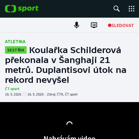
POPULÁRNÍ
SLEDOVAT
Fotbal
ATLETIKA
Koulařka Schilderová
SESTŘIH
Hokej
překonala v Šanghaji 21
metrů. Duplantisovi útok na
Tenis
rekord nevyšel
Atletika
ČT sport
16. 5. 2026
16. 5. 2026
|
Zdroj:
ČTK
,
ČT sport
Cyklistika
DALŠÍ SPORTY
Americký fotbal
NEPŘEHLÉDNĚTE
Nahrávám video