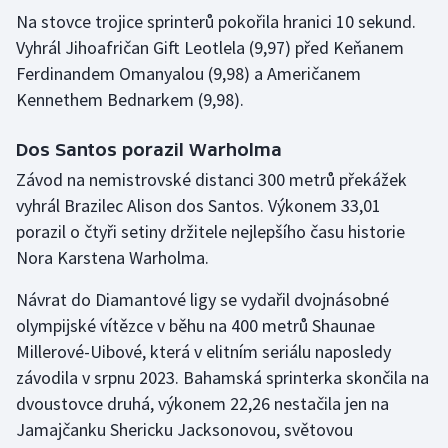
Na stovce trojice sprinterů pokořila hranici 10 sekund.
Olympijské hry
Vyhrál Jihoafričan Gift Leotlela (9,97) před Keňanem
Ferdinandem Omanyalou (9,98) a Američanem
Parasport
Kennethem Bednarkem (9,98).
Plavání
Dos Santos porazil Warholma
Plážový volejbal
Závod na nemistrovské distanci 300 metrů překážek
vyhrál Brazilec Alison dos Santos. Výkonem 33,01
Ragby
porazil o čtyři setiny držitele nejlepšího času historie
Nora Karstena Warholma.
Rychlobruslení
Návrat do Diamantové ligy se vydařil dvojnásobné
Rychlostní kanoistika
olympijské vítězce v běhu na 400 metrů Shaunae
Millerové-Uibové, která v elitním seriálu naposledy
Short track
závodila v srpnu 2023. Bahamská sprinterka skončila na
dvoustovce druhá, výkonem 22,26 nestačila jen na
Sportovní střelba
Jamajčanku Shericku Jacksonovou, světovou