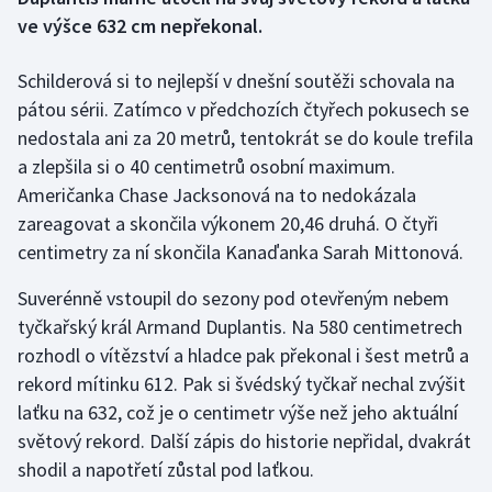
ve výšce 632 cm nepřekonal.
Gymnastika
Schilderová si to nejlepší v dnešní soutěži schovala na
Házená
pátou sérii. Zatímco v předchozích čtyřech pokusech se
nedostala ani za 20 metrů, tentokrát se do koule trefila
Jezdectví
a zlepšila si o 40 centimetrů osobní maximum.
Američanka Chase Jacksonová na to nedokázala
Judo
zareagovat a skončila výkonem 20,46 druhá. O čtyři
centimetry za ní skončila Kanaďanka Sarah Mittonová.
Krasobruslení
Suverénně vstoupil do sezony pod otevřeným nebem
Lezení
tyčkařský král Armand Duplantis. Na 580 centimetrech
rozhodl o vítězství a hladce pak překonal i šest metrů a
Lyže a snowboard
rekord mítinku 612. Pak si švédský tyčkař nechal zvýšit
laťku na 632, což je o centimetr výše než jeho aktuální
Moderní pětiboj
světový rekord. Další zápis do historie nepřidal, dvakrát
shodil a napotřetí zůstal pod laťkou.
Motorsport