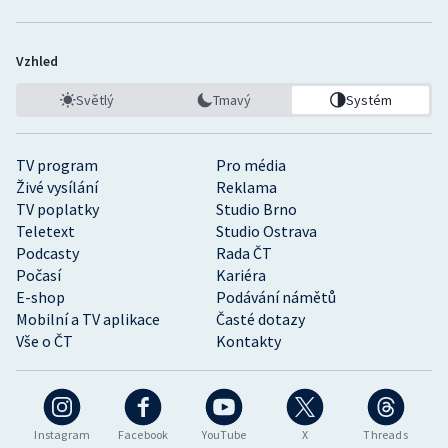
Vzhled
Světlý
Tmavý
Systém
TV program
Pro média
Živé vysílání
Reklama
TV poplatky
Studio Brno
Teletext
Studio Ostrava
Podcasty
Rada ČT
Počasí
Kariéra
E-shop
Podávání námětů
Mobilní a TV aplikace
Časté dotazy
Vše o ČT
Kontakty
Instagram
Facebook
YouTube
X
Threads