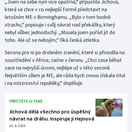
„Jsem na sebe nyní více opatrná,“ připustila Jíchová,
která se chce v co nejlepší formě představit na
Gymnastika
letošním ME v Birminghamu. „Bylo v tom hodně
strachu,“ popisuje i svůj návrat nad překážky, který
Házená
nebyl vůbec jednoduchý. „Musela jsem pořád jít do
toho. Ale už se nebojím,“ říká česká atletka.
Jezdectví
Sezona pro ni po drobném zranění, které si přivodila na
Judo
soustředění v Africe, začne v červnu. „Chci zase běhat
zase na nejvyšší úrovni, nejlépe už v této sezoně.
Krasobruslení
Největším cílem je ME, ale ráda bych znovu získala titul
i na mistrovství republiky,“ doplňuje.
Lezení
Lyže a snowboard
PŘEČTĚTE SI TAKÉ
Jíchová dělá všechno pro úspěšný
Moderní pětiboj
návrat na dráhu. Inspiruje ji Hejnová
21. 6. 2025
Motorsport