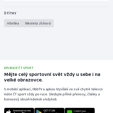
Olympijské hry
ŠTÍTKY
Parasport
Atletika
Nikoleta Jíchová
Plavání
Plážový volejbal
Ragby
Rychlobruslení
APLIKACE ČT SPORT
Mějte celý sportovní svět vždy u sebe i na
velké obrazovce.
Rychlostní kanoistika
S mobilní aplikací, HbbTV a apkou iVysílání ve své chytré televizi
Short track
máte ČT sport vždy po ruce. Sledujte přímé přenosy, články a
bonusový obsah kdekoli a kdykoli.
Sportovní střelba