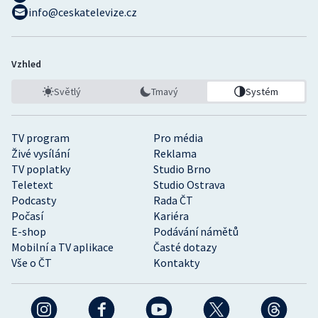
info@ceskatelevize.cz
Vzhled
Světlý
Tmavý
Systém
TV program
Pro média
Živé vysílání
Reklama
TV poplatky
Studio Brno
Teletext
Studio Ostrava
Podcasty
Rada ČT
Počasí
Kariéra
E-shop
Podávání námětů
Mobilní a TV aplikace
Časté dotazy
Vše o ČT
Kontakty