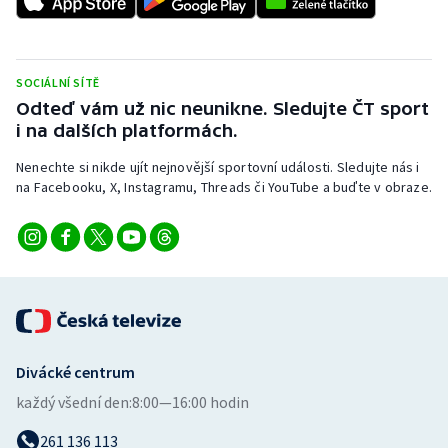
Stolní tenis
Triatlon
SOCIÁLNÍ SÍTĚ
Odteď vám už nic neunikne. Sledujte ČT sport
Veslování
i na dalších platformách.
Vodní slalom
Nenechte si nikde ujít nejnovější sportovní události. Sledujte nás i
na Facebooku, X, Instagramu, Threads či YouTube a buďte v obraze.
Volejbal
Ostatní
Divácké centrum
každý všední den:
8:00—16:00 hodin
261 136 113