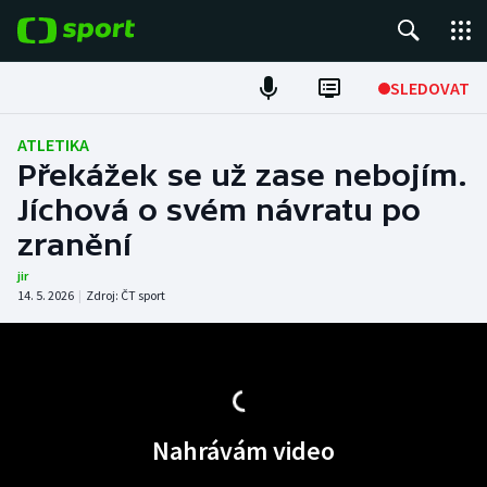
POPULÁRNÍ
SLEDOVAT
Fotbal
ATLETIKA
Překážek se už zase nebojím.
Hokej
Jíchová o svém návratu po
zranění
Tenis
jir
Atletika
14. 5. 2026
|
Zdroj:
ČT sport
Cyklistika
DALŠÍ SPORTY
Nahrávám video
Americký fotbal
NEPŘEHLÉDNĚTE