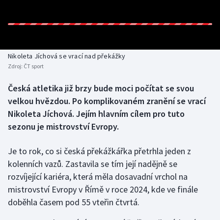
Baseball a softbal
Soutěže
Basketbal
Historické návraty
Biatlon
Aplikace ČT sport
Nikoleta Jíchová se vrací nad překážky
Zdroj:
ČT sport
Boby a skeleton
AZ kvíz
Česká atletika již brzy bude moci počítat se svou
velkou hvězdou. Po komplikovaném zranění se vrací
Box
Nikoleta Jíchová. Jejím hlavním cílem pro tuto
Curling
sezonu je mistrovství Evropy.
Dostihy
Je to rok, co si česká překážkářka přetrhla jeden z
kolenních vazů. Zastavila se tím její nadějně se
Florbal
rozvíjející kariéra, která měla dosavadní vrchol na
mistrovství Evropy v Římě v roce 2024, kde ve finále
Futsal
doběhla časem pod 55 vteřin čtvrtá.
Golf