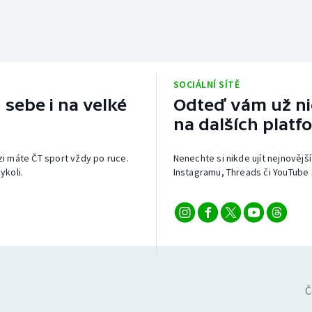
SOCIÁLNÍ SÍTĚ
 sebe i na velké
Odteď vám už nic
na dalších platf
izi máte ČT sport vždy po ruce.
Nenechte si nikde ujít nejnovější
ykoli.
Instagramu, Threads či YouTube 
Č