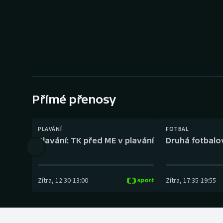
Curling
Dostihy
Florbal
Futsal
Přímé přenosy
Golf
Gymnastika
PLAVÁNÍ
FOTBAL
Plavání: TK před ME v plavání
Druhá fotbalov
Zítra
,
12:30
-
13:00
Zítra
,
17:35
-
19:55