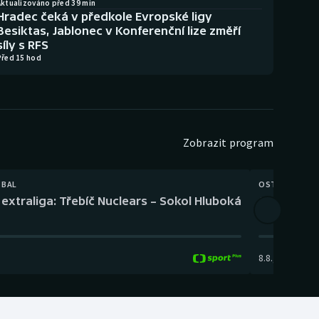
Aktualizováno před 39 min
Hradec čeká v předkole Evropské ligy
Besiktas, Jablonec v Konferenční lize změří
síly s RFS
Před 15 hod
Zobrazit program
TBAL
OSTATNÍ
extraliga: Třebíč Nuclears – Sokol Hluboká
Orientační
8.8.
,
14:00
-
17: