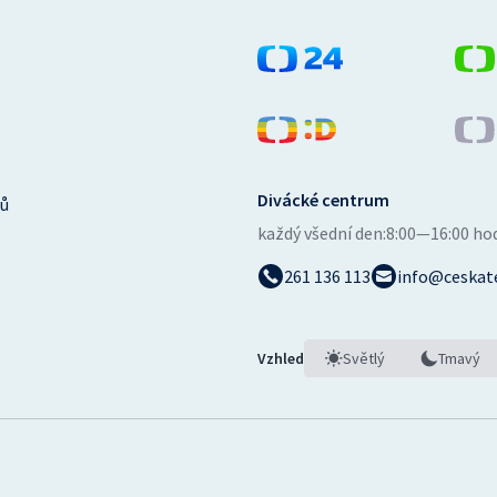
Divácké centrum
ů
každý všední den:
8:00—16:00 ho
261 136 113
info@ceskate
Vzhled
Světlý
Tmavý