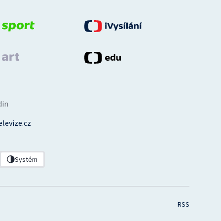
din
levize.cz
Systém
RSS