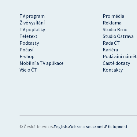
TV program
Pro média
Živé vysílání
Reklama
TV poplatky
Studio Brno
Teletext
Studio Ostrava
Podcasty
Rada ČT
Počasí
Kariéra
E-shop
Podávání námět
Mobilní a TV aplikace
Časté dotazy
Vše o ČT
Kontakty
•
•
•
© Česká televize
English
Ochrana soukromí
Přístupnost