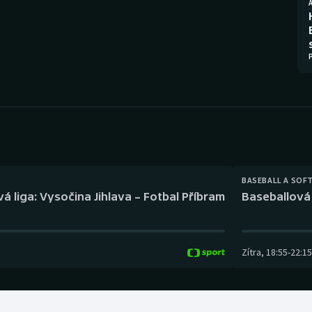
Moderní pětiboj
Triatlon
Motorsport
Veslování
Olympijské hry
Vodní slalom
Parasport
Volejbal
Plavání
Ostatní
Plážový volejbal
BASEBALL A SOF
á liga: Vysočina Jihlava – Fotbal Příbram
Baseballová 
Zítra
,
18:55
-
22:15