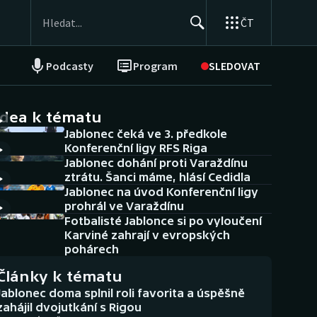
ČT
Podcasty
Program
SLEDOVAT
NEPŘEHLÉDNĚTE
Soutěže
idea k tématu
Jablonec čeká ve 3. předkole
Historické návraty
Konferenční ligy RFS Riga
Jablonec dohání proti Varaždínu
Aplikace ČT sport
ztrátu. Šanci máme, hlásí Cedidla
Jablonec na úvod Konferenční ligy
AZ kvíz
prohrál ve Varaždínu
Fotbalisté Jablonce si po vyloučení
Karviné zahrají v evropských
pohárech
Články k tématu
Jablonec doma splnil roli favorita a úspěšně
zahájil dvojutkání s Rigou