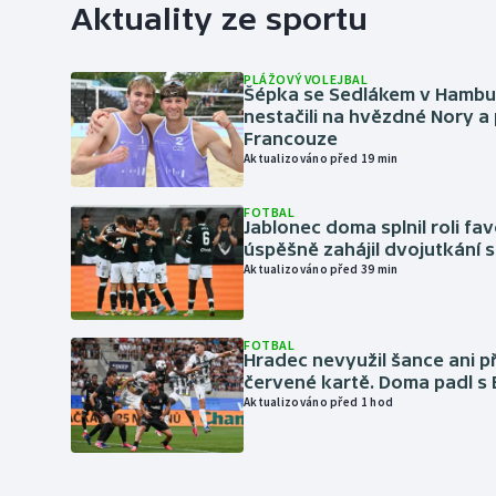
Aktuality ze sportu
PLÁŽOVÝ VOLEJBAL
Šépka se Sedlákem v Hambu
nestačili na hvězdné Nory a 
Francouze
Aktualizováno před 19 min
FOTBAL
Jablonec doma splnil roli fav
úspěšně zahájil dvojutkání 
Aktualizováno před 39 min
FOTBAL
Hradec nevyužil šance ani p
červené kartě. Doma padl s
Aktualizováno před 1 hod