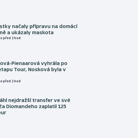
istky načaly přípravu na domácí
zně a ukázaly maskota
o před 2 hod
tová-Pienaarová vyhrála po
etapu Tour, Nosková byla v
o před 2 hod
áhl nejdražší transfer ve své
. Za Diomandeho zaplatil 125
eur