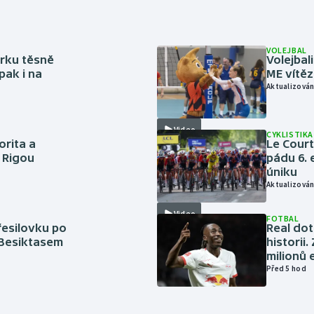
VOLEJBAL
rku těsně
Volejbal
pak i na
ME vítě
Aktualizován
Video
CYKLISTIKA
orita a
Le Cour
s Rigou
pádu 6. 
úniku
Aktualizován
Video
FOTBAL
řesilovku po
Real dot
 Besiktasem
historii
milionů 
Před 5 hod