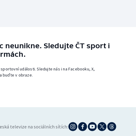
 neunikne. Sledujte ČT sport i
ormách.
 sportovní události. Sledujte nás i na Facebooku, X,
a buďte v obraze.
eská televize na sociálních sítích: