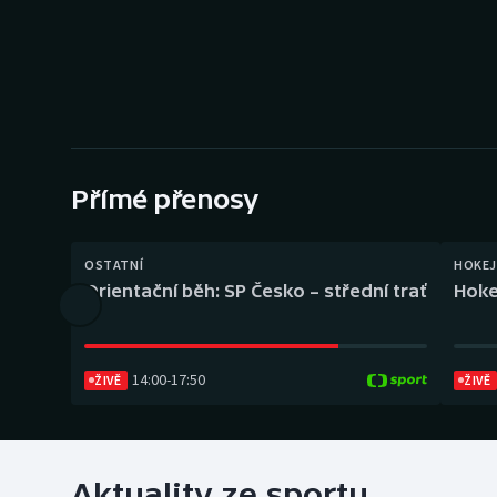
Curling
Dostihy
Florbal
Futsal
Přímé přenosy
Golf
OSTATNÍ
HOKEJ
Gymnastika
Orientační běh: SP Česko – střední trať
Hoke
14:00
-
17:50
ŽIVĚ
ŽIVĚ
Aktuality ze sportu