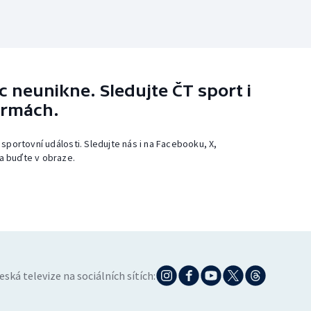
 neunikne. Sledujte ČT sport i
ormách.
 sportovní události. Sledujte nás i na Facebooku, X,
a buďte v obraze.
eská televize na sociálních sítích: