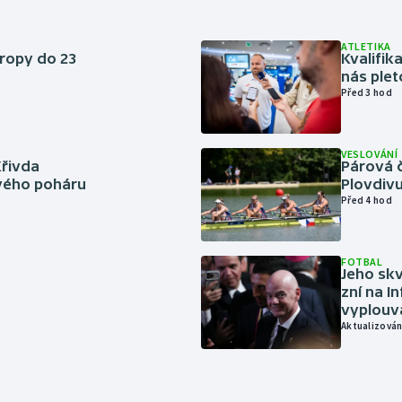
ATLETIKA
vropy do 23
Kvalifika
nás plet
Před 3 hod
VESLOVÁNÍ
Křivda
Párová č
vého poháru
Plovdivu
Před 4 hod
FOTBAL
Jeho skv
zní na I
vyplouvá
Aktualizován