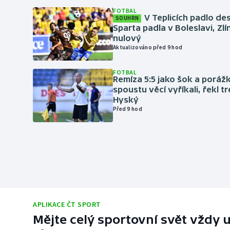
FOTBAL
V Teplicích padlo de
SOUHRN
Sparta padla v Boleslavi, Zl
nulový
Aktualizováno před 9 hod
FOTBAL
Remíza 5:5 jako šok a porážka
spoustu věcí vyříkali, řekl t
Hyský
Před 9 hod
APLIKACE ČT SPORT
Mějte celý sportovní svět vždy u