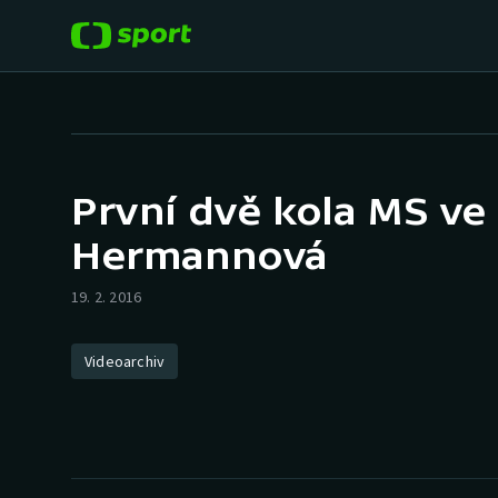
POPULÁRNÍ
DALŠÍ SPORTY
Fotbal
Americký fotbal
První dvě kola MS ve
Hokej
Baseball a softbal
Hermannová
Tenis
Basketbal
19. 2. 2016
Atletika
Biatlon
Videoarchiv
Cyklistika
Boby a skeleton
Box