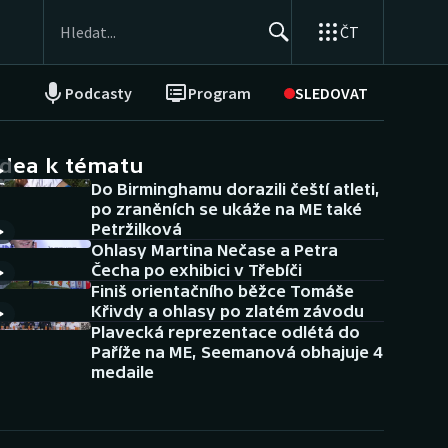
ČT
Podcasty
Program
SLEDOVAT
NEPŘEHLÉDNĚTE
Soutěže
idea k tématu
Do Birminghamu dorazili čeští atleti,
Historické návraty
po zraněních se ukáže na ME také
Petržilková
Aplikace ČT sport
Ohlasy Martina Nečase a Petra
Čecha po exhibici v Třebíči
AZ kvíz
Finiš orientačního běžce Tomáše
Křivdy a ohlasy po zlatém závodu
Plavecká reprezentace odlétá do
Paříže na ME, Seemanová obhajuje 4
medaile