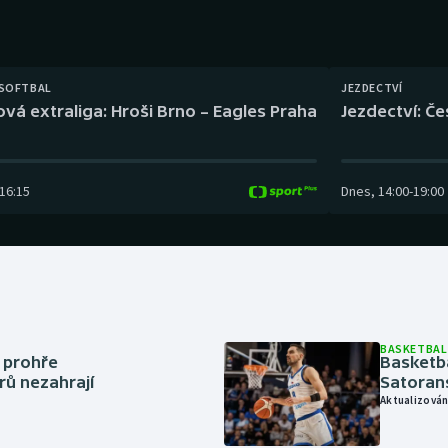
Moderní pětiboj
Triatlon
Motorsport
Veslování
 SOFTBAL
JEZDECTVÍ
Olympijské hry
Vodní slalom
ová extraliga: Hroši Brno – Eagles Praha
Jezdectví: Č
Parasport
Volejbal
16:15
Dnes
,
14:00
-
19:00
Plavání
Ostatní
Plážový volejbal
BASKETBAL
í prohře
Basketb
rů nezahrají
Satoran
Aktualizován