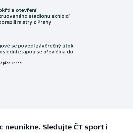
okřtila otevření
truovaného stadionu exhibicí,
orazili mistry z Prahy
ngové se povedl závěrečný útok
oslední etapou se převlékla do
o před 12 hod
 neunikne. Sledujte ČT sport i