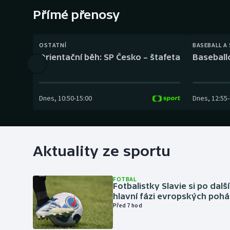
Curling
Přímé přenosy
Dostihy
OSTATNÍ
BASEBALL A
Florbal
Orientační běh: SP Česko – štafeta
Baseball
Futsal
Dnes
,
10:50
-
15:00
Dnes
,
12:55
-
Golf
Gymnastika
Aktuality ze sportu
FOTBAL
Fotbalistky Slavie si po dalš
hlavní fázi evropských pohá
Před 7 hod