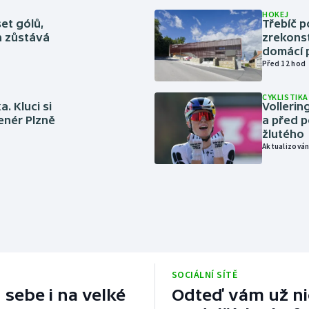
HOKEJ
set gólů,
Třebíč p
ín zůstává
zrekons
domácí p
Před 12 hod
CYKLISTIKA
. Kluci si
Volleri
renér Plzně
a před p
žlutého
Aktualizován
SOCIÁLNÍ SÍTĚ
 sebe i na velké
Odteď vám už nic