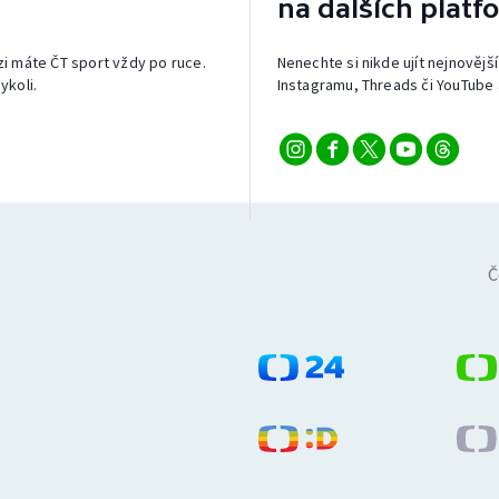
na dalších platf
izi máte ČT sport vždy po ruce.
Nenechte si nikde ujít nejnovější
ykoli.
Instagramu, Threads či YouTube 
Č