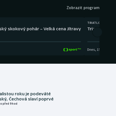
Zobrazit program
TRIATLON
eský skokový pohár – Velká cena Jítravy
Triatlon: XTE
Dnes
,
15:00
-
16:10
alistou roku je podeváté
ský, Čechová slaví poprvé
o před 9 hod