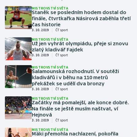
MISTROVSTVÍ SVĚTA
Olympijské hry
Staněk se posledním hodem dostal do
finále, čtvrtkařka Násirová zaběhla třetí
Parasport
čas historie
|
3. 10. 2019
ČT sport
Plavání
MISTROVSTVÍ SVĚTA
Už jen vyhrát olympiádu, přeje si znovu
zlatý kladivář Fajdek
Plážový volejbal
|
3. 10. 2019
ČT sport
MISTROVSTVÍ SVĚTA
Ragby
Šalamounská rozhodnutí. V soutěži
kladivářů i v běhu na 110 metrů
Rychlobruslení
překážek se udělí dva bronzy
|
3. 10. 2019
ČT sport
Rychlostní kanoistika
MISTROVSTVÍ SVĚTA
Začátky má pomalejší, ale konce dobré.
Na finále se ještě musím naštvat, ví
Short track
Hejnová
|
3. 10. 2019
ČT sport
Sportovní střelba
MISTROVSTVÍ SVĚTA
Mäki přemohla nachlazení, pokořila