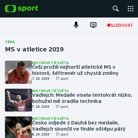
POPULÁRNÍ
SLEDOVAT
Fotbal
TÉMA
MS v atletice 2019
Hokej
MISTROVSTVÍ SVĚTA
Češi prožili nejhorší atletické MS v
Tenis
historii, šéftrenér už chystá změny
|
7. 10. 2019
ČT sport
Atletika
MISTROVSTVÍ SVĚTA
Vadlejch: Medaile visela tentokrát nízko,
Cyklistika
bohužel mě zradila technika
|
7. 10. 2019
ČT sport
DALŠÍ SPORTY
MISTROVSTVÍ SVĚTA
Česko odjede z Dauhá bez medaile,
Americký fotbal
NEPŘEHLÉDNĚTE
Vadlejch skončil ve finále oštěpu pátý
|
6. 10. 2019
ČT sport