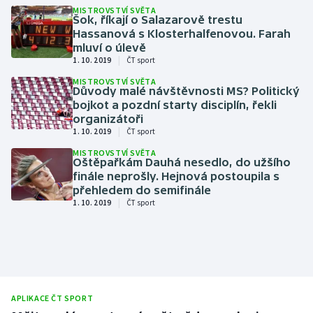
MISTROVSTVÍ SVĚTA
Šok, říkají o Salazarově trestu
Hassanová s Klosterhalfenovou. Farah
mluví o úlevě
|
1. 10. 2019
ČT sport
MISTROVSTVÍ SVĚTA
Důvody malé návštěvnosti MS? Politický
bojkot a pozdní starty disciplín, řekli
organizátoři
|
1. 10. 2019
ČT sport
MISTROVSTVÍ SVĚTA
Oštěpařkám Dauhá nesedlo, do užšího
finále neprošly. Hejnová postoupila s
přehledem do semifinále
|
1. 10. 2019
ČT sport
APLIKACE ČT SPORT