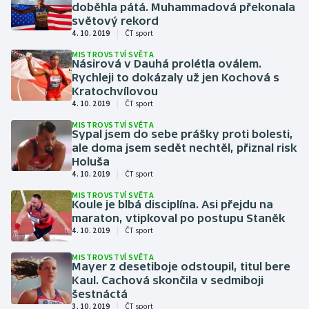
doběhla pátá. Muhammadová překonala
světový rekord
Gymnastika
|
4. 10. 2019
ČT sport
MISTROVSTVÍ SVĚTA
Násirová v Dauhá prolétla oválem.
Házená
Rychleji to dokázaly už jen Kochová s
Kratochvílovou
Jezdectví
|
4. 10. 2019
ČT sport
MISTROVSTVÍ SVĚTA
Judo
Sypal jsem do sebe prášky proti bolesti,
ale doma jsem sedět nechtěl, přiznal risk
Holuša
Krasobruslení
|
4. 10. 2019
ČT sport
MISTROVSTVÍ SVĚTA
Lezení
Koule je blbá disciplína. Asi přejdu na
maraton, vtipkoval po postupu Staněk
|
Lyže a snowboard
4. 10. 2019
ČT sport
MISTROVSTVÍ SVĚTA
Moderní pětiboj
Mayer z desetiboje odstoupil, titul bere
Kaul. Cachová skončila v sedmiboji
šestnáctá
Motorsport
|
3. 10. 2019
ČT sport