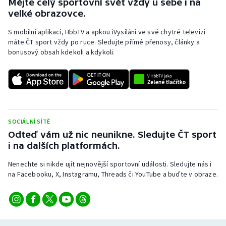
Mějte celý sportovní svět vždy u sebe i na
velké obrazovce.
S mobilní aplikací, HbbTV a apkou iVysílání ve své chytré televizi
máte ČT sport vždy po ruce. Sledujte přímé přenosy, články a
bonusový obsah kdekoli a kdykoli.
SOCIÁLNÍ SÍTĚ
Odteď vám už nic neunikne. Sledujte ČT sport
i na dalších platformách.
Nenechte si nikde ujít nejnovější sportovní události. Sledujte nás i
na Facebooku, X, Instagramu, Threads či YouTube a buďte v obraze.