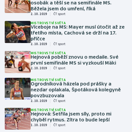
osobák a těší se na semifinále MS.
Stolní tenis
Běžela jsem do umření, říká
|
2. 10. 2019
ČT sport
Triatlon
MISTROVSTVÍ SVĚTA
Víceboje na MS: Mayer musí útočit až ze
Veslování
třetího místa, Cachová se drží na 17.
příčce
|
2. 10. 2019
ČT sport
Vodní slalom
MISTROVSTVÍ SVĚTA
Hejnová poběží znovu o medaile. Své
Volejbal
první semifinále MS si vyzkouší Mäki
|
2. 10. 2019
ČT sport
Ostatní
MISTROVSTVÍ SVĚTA
Ogrodníková házela pod prášky a
nezdar oplakala, Špotáková kolegyně
povzbuzovala
|
2. 10. 2019
ČT sport
MISTROVSTVÍ SVĚTA
Hejnová: Šetřila jsem síly, proto mi
chyběl rytmus. Zítra to bude lepší
|
1. 10. 2019
ČT sport