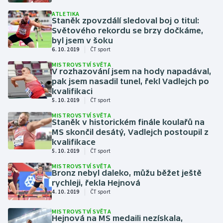
Baseball a softbal
Soutěže
ATLETIKA
Staněk zpovzdálí sledoval boj o titul:
Světového rekordu se brzy dočkáme,
Basketbal
Historické návraty
byl jsem v šoku
|
6. 10. 2019
ČT sport
Biatlon
Aplikace ČT sport
MISTROVSTVÍ SVĚTA
V rozhazování jsem na hody napadával,
Boby a skeleton
AZ kvíz
pak jsem nasadil tunel, řekl Vadlejch po
kvalifikaci
|
5. 10. 2019
ČT sport
Box
MISTROVSTVÍ SVĚTA
Staněk v historickém finále koulařů na
Curling
MS skončil desátý, Vadlejch postoupil z
kvalifikace
Dostihy
|
5. 10. 2019
ČT sport
MISTROVSTVÍ SVĚTA
Bronz nebyl daleko, můžu běžet ještě
Florbal
rychleji, řekla Hejnová
|
4. 10. 2019
ČT sport
Futsal
MISTROVSTVÍ SVĚTA
Hejnová na MS medaili nezískala,
Golf