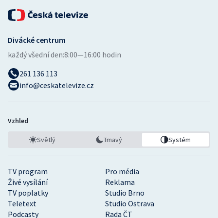
Divácké centrum
každý všední den:
8:00—16:00 hodin
261 136 113
info@ceskatelevize.cz
Vzhled
Světlý
Tmavý
Systém
TV program
Pro média
Živé vysílání
Reklama
TV poplatky
Studio Brno
Teletext
Studio Ostrava
Podcasty
Rada ČT