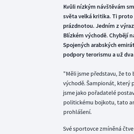
Kvůli nízkým návštěvám smě
světa velká kritika. Ti proto
prázdnotou. Jedním z výrazn
Blízkém východě. Chybějí ná
Spojených arabských emirát
podpory terorismu a už dva 
"Měli jsme představu, že to
východě. Šampionát, který př
jsme jako pořadatelé posta
politickému bojkotu, tato a
prohlášení.
Své sportovce zmíněná čtveř