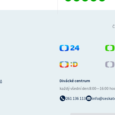
Č
Divácké centrum
ů
každý všední den:
8:00—16:00 ho
261 136 113
info@ceskate