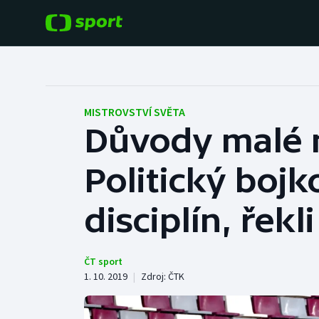
POPULÁRNÍ
DALŠÍ SPORTY
Fotbal
Americký fotbal
MISTROVSTVÍ SVĚTA
Důvody malé 
Hokej
Baseball a softbal
Politický bojk
Tenis
Basketbal
Atletika
disciplín, řekl
Biatlon
Cyklistika
Boby a skeleton
ČT sport
1. 10. 2019
|
Zdroj:
ČTK
Box