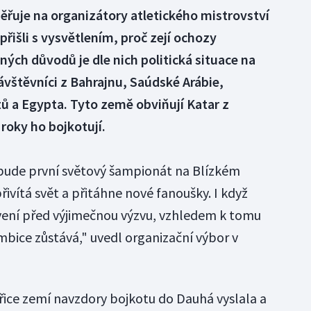
řuje na organizátory atletického mistrovství
 přišli s vysvětlením, proč zejí ochozy
ých důvodů je dle nich politická situace na
vštěvníci z Bahrajnu, Saúdské Arábie,
ů a Egypta. Tyto země obviňují Katar z
roky ho bojkotují.
 bude první světový šampionát na Blízkém
ivítá svět a přitáhne nové fanoušky. I když
vení před výjimečnou výzvu, vzhledem k tomu
mbice zůstává," uvedl organizační výbor v
ice zemí navzdory bojkotu do Dauhá vyslala a