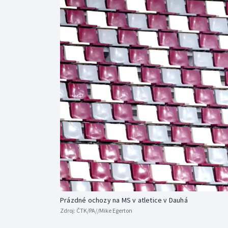
Curling
Dostihy
Florbal
Futsal
Golf
Gymnastika
Prázdné ochozy na MS v atletice v Dauhá
Zdroj:
ČTK/PA//Mike Egerton