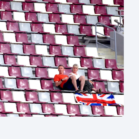
Moderní pětiboj
Triatlon
Motorsport
Veslování
Olympijské hry
Vodní slalom
Parasport
Volejbal
Plavání
Ostatní
Plážový volejbal