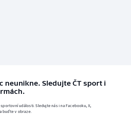
 neunikne. Sledujte ČT sport i
ormách.
 sportovní události. Sledujte nás i na Facebooku, X,
a buďte v obraze.