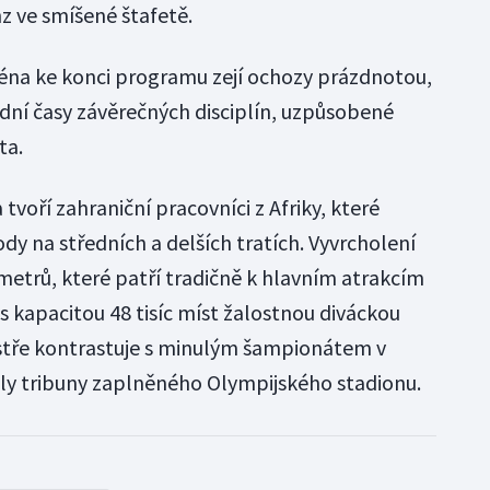
z ve smíšené štafetě.
na ke konci programu zejí ochozy prázdnotou,
dní časy závěrečných disciplín, uzpůsobené
ta.
tvoří zahraniční pracovníci z Afriky, které
dy na středních a delších tratích. Vyvrcholení
metrů, které patří tradičně k hlavním atrakcím
s kapacitou 48 tisíc míst žalostnou diváckou
ostře kontrastuje s minulým šampionátem v
ly tribuny zaplněného Olympijského stadionu.