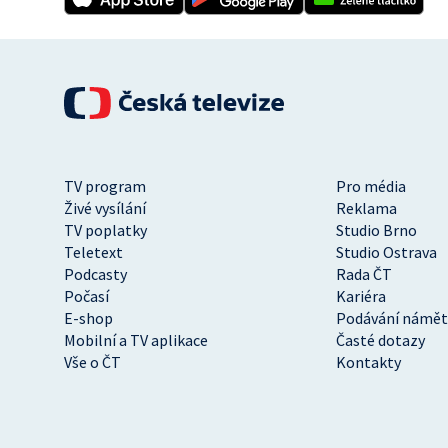
TV program
Pro média
Živé vysílání
Reklama
TV poplatky
Studio Brno
Teletext
Studio Ostrava
Podcasty
Rada ČT
Počasí
Kariéra
E-shop
Podávání námět
Mobilní a TV aplikace
Časté dotazy
Vše o ČT
Kontakty