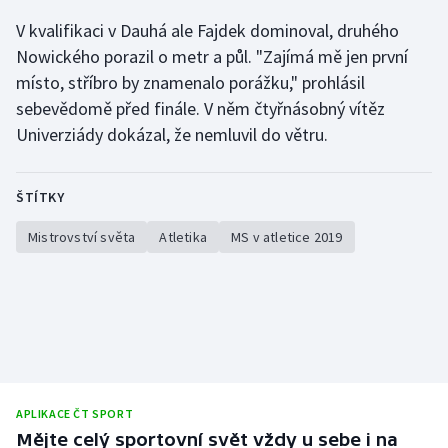
V kvalifikaci v Dauhá ale Fajdek dominoval, druhého
Moderní pětiboj
Nowického porazil o metr a půl. "Zajímá mě jen první
Motorsport
místo, stříbro by znamenalo porážku," prohlásil
sebevědomě před finále. V něm čtyřnásobný vítěz
Olympijské hry
Univerziády dokázal, že nemluvil do větru.
Parasport
ŠTÍTKY
Plavání
Mistrovství světa
Atletika
MS v atletice 2019
Plážový volejbal
Ragby
Rychlobruslení
Rychlostní kanoistika
APLIKACE ČT SPORT
Mějte celý sportovní svět vždy u sebe i na