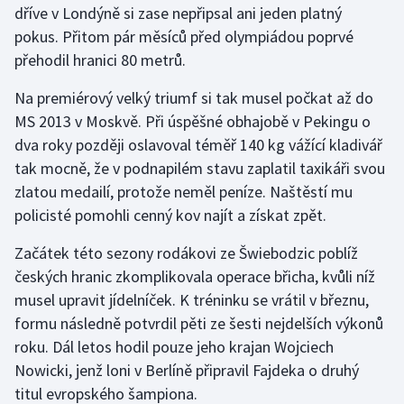
dříve v Londýně si zase nepřipsal ani jeden platný
pokus. Přitom pár měsíců před olympiádou poprvé
Futsal
přehodil hranici 80 metrů.
Golf
Na premiérový velký triumf si tak musel počkat až do
MS 2013 v Moskvě. Při úspěšné obhajobě v Pekingu o
Gymnastika
dva roky později oslavoval téměř 140 kg vážící kladivář
tak mocně, že v podnapilém stavu zaplatil taxikáři svou
Házená
zlatou medailí, protože neměl peníze. Naštěstí mu
policisté pomohli cenný kov najít a získat zpět.
Jezdectví
Začátek této sezony rodákovi ze Šwiebodzic poblíž
Judo
českých hranic zkomplikovala operace břicha, kvůli níž
musel upravit jídelníček. K tréninku se vrátil v březnu,
Krasobruslení
formu následně potvrdil pěti ze šesti nejdelších výkonů
Lezení
roku. Dál letos hodil pouze jeho krajan Wojciech
Nowicki, jenž loni v Berlíně připravil Fajdeka o druhý
Lyže a snowboard
titul evropského šampiona.