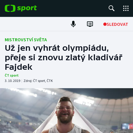
POPULÁRNÍ
SLEDOVAT
ME v atletice
MISTROVSTVÍ SVĚTA
Už jen vyhrát olympiádu,
ME v plavání
přeje si znovu zlatý kladivář
Fajdek
Fotbal
ČT sport
Hokej
3. 10. 2019
|
Zdroj:
ČT sport
,
ČTK
Tenis
DALŠÍ SPORTY
Americký fotbal
NEPŘEHLÉDNĚTE