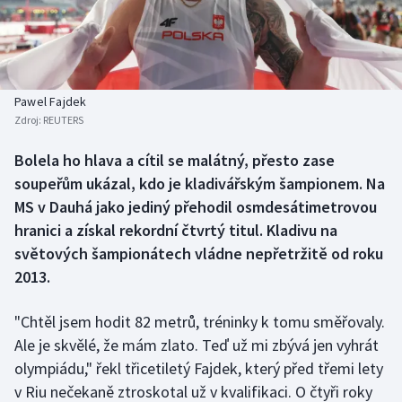
Atletika
Soutěže
Baseball a softbal
Historické návraty
Basketbal
Aplikace ČT sport
Pawel Fajdek
Zdroj:
REUTERS
Biatlon
AZ kvíz
Bolela ho hlava a cítil se malátný, přesto zase
soupeřům ukázal, kdo je kladivářským šampionem. Na
Boby a skeleton
MS v Dauhá jako jediný přehodil osmdesátimetrovou
Box
hranici a získal rekordní čtvrtý titul. Kladivu na
světových šampionátech vládne nepřetržitě od roku
Curling
2013.
Cyklistika
"Chtěl jsem hodit 82 metrů, tréninky k tomu směřovaly.
Ale je skvělé, že mám zlato. Teď už mi zbývá jen vyhrát
Dostihy
olympiádu," řekl třicetiletý Fajdek, který před třemi lety
v Riu nečekaně ztroskotal už v kvalifikaci. O čtyři roky
Florbal