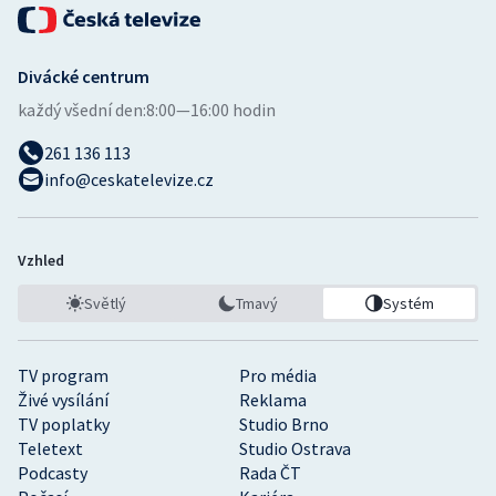
Divácké centrum
každý všední den:
8:00—16:00 hodin
261 136 113
info@ceskatelevize.cz
Vzhled
Světlý
Tmavý
Systém
TV program
Pro média
Živé vysílání
Reklama
TV poplatky
Studio Brno
Teletext
Studio Ostrava
Podcasty
Rada ČT