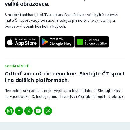
velké obrazovce.
Short track
S mobilní aplikací, HbbTV a apkou iVysílání ve své chytré televizi
Sportovní střelba
máte ČT sport vždy po ruce. Sledujte přímé přenosy, články a
bonusový obsah kdekoli a kdykoli.
Stolní tenis
Triatlon
Veslování
SOCIÁLNÍ SÍTĚ
Odteď vám už nic neunikne. Sledujte ČT sport
Vodní slalom
i na dalších platformách.
Volejbal
Nenechte si nikde ujít nejnovější sportovní události. Sledujte nás i
na Facebooku, X, Instagramu, Threads či YouTube a buďte v obraze.
Ostatní