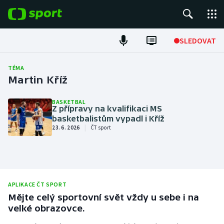
POPULÁRNÍ
SLEDOVAT
Fotbal
TÉMA
Martin Kříž
Hokej
BASKETBAL
Z přípravy na kvalifikaci MS
Tenis
basketbalistům vypadl i Kříž
|
23. 6. 2026
ČT sport
Atletika
Cyklistika
DALŠÍ SPORTY
APLIKACE ČT SPORT
Mějte celý sportovní svět vždy u sebe i na
Americký fotbal
NEPŘEHLÉDNĚTE
velké obrazovce.