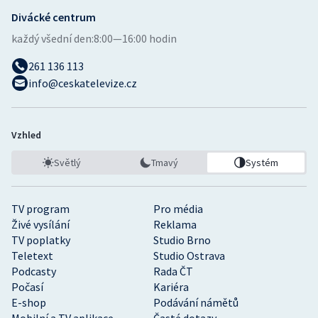
Divácké centrum
Gymnastika
každý všední den:
8:00—16:00 hodin
261 136 113
Házená
info@ceskatelevize.cz
Jezdectví
Judo
Vzhled
Světlý
Tmavý
Systém
Krasobruslení
Lezení
TV program
Pro média
Živé vysílání
Reklama
Lyže a snowboard
TV poplatky
Studio Brno
Teletext
Studio Ostrava
Podcasty
Rada ČT
Moderní pětiboj
Počasí
Kariéra
E-shop
Podávání námětů
Motorsport
Mobilní a TV aplikace
Časté dotazy