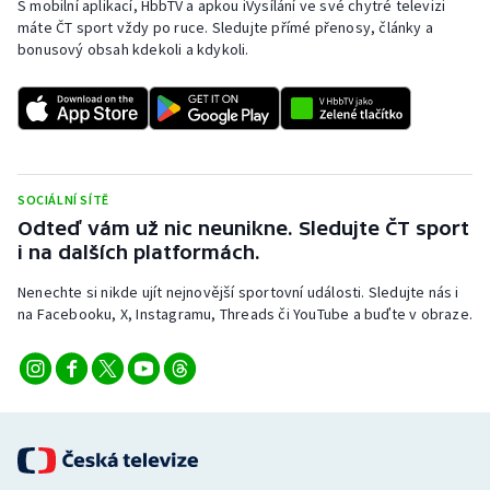
S mobilní aplikací, HbbTV a apkou iVysílání ve své chytré televizi
Baseball a softbal
Soutěže
máte ČT sport vždy po ruce. Sledujte přímé přenosy, články a
bonusový obsah kdekoli a kdykoli.
Basketbal
Historické návraty
Biatlon
Aplikace ČT sport
Boby a skeleton
AZ kvíz
SOCIÁLNÍ SÍTĚ
Box
Odteď vám už nic neunikne. Sledujte ČT sport
i na dalších platformách.
Curling
Nenechte si nikde ujít nejnovější sportovní události. Sledujte nás i
na Facebooku, X, Instagramu, Threads či YouTube a buďte v obraze.
Dostihy
Florbal
Futsal
Golf