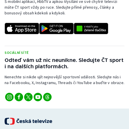
S mobilní aplikací, HbbTV a apkou iVysílání ve své chytré televizi
Baseball a softbal
Soutěže
máte ČT sport vždy po ruce. Sledujte přímé přenosy, články a
bonusový obsah kdekoli a kdykoli.
Basketbal
Historické návraty
Biatlon
Aplikace ČT sport
Boby a skeleton
AZ kvíz
SOCIÁLNÍ SÍTĚ
Box
Odteď vám už nic neunikne. Sledujte ČT sport
i na dalších platformách.
Curling
Nenechte si nikde ujít nejnovější sportovní události. Sledujte nás i
na Facebooku, X, Instagramu, Threads či YouTube a buďte v obraze.
Dostihy
Florbal
Futsal
Golf