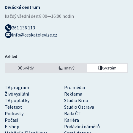
Divácké centrum
Gymnastika
každý všední den:
8:00—16:00 hodin
261 136 113
Házená
info@ceskatelevize.cz
Jezdectví
Judo
Vzhled
Světlý
Tmavý
Systém
Krasobruslení
Lezení
TV program
Pro média
Živé vysílání
Reklama
Lyže a snowboard
TV poplatky
Studio Brno
Teletext
Studio Ostrava
Podcasty
Rada ČT
Moderní pětiboj
Počasí
Kariéra
E-shop
Podávání námětů
Motorsport
Mobilní a TV aplikace
Časté dotazy