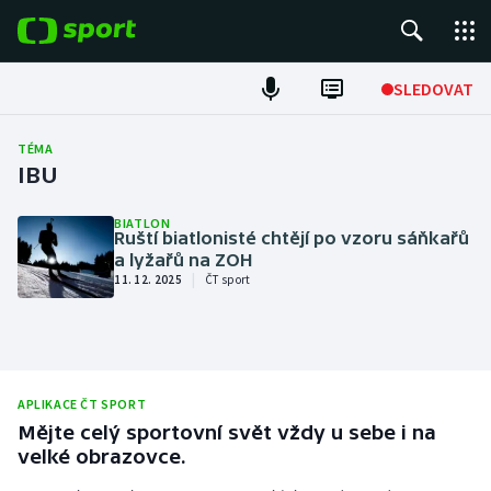
POPULÁRNÍ
SLEDOVAT
Fotbal
TÉMA
IBU
Hokej
BIATLON
Ruští biatlonisté chtějí po vzoru sáňkařů
Tenis
a lyžařů na ZOH
|
11. 12. 2025
ČT sport
Atletika
Cyklistika
DALŠÍ SPORTY
APLIKACE ČT SPORT
Mějte celý sportovní svět vždy u sebe i na
Americký fotbal
NEPŘEHLÉDNĚTE
velké obrazovce.